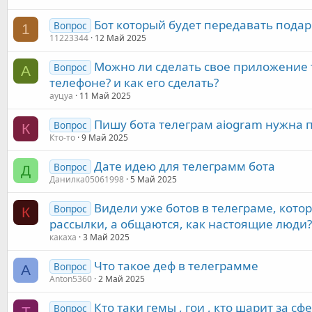
Бот который будет передавать подар
Вопрос
1
11223344
12 Май 2025
Можно ли сделать свое приложение т
Вопрос
А
телефоне? и как его сделать?
ауцуа
11 Май 2025
Пишу бота телеграм aiogram нужна
Вопрос
К
Кто-то
9 Май 2025
Дате идею для телеграмм бота
Вопрос
Д
Данилка05061998
5 Май 2025
Видели уже ботов в телеграме, кото
Вопрос
К
рассылки, а общаются, как настоящие люди?
какаха
3 Май 2025
Что такое деф в телеграмме
Вопрос
A
Anton5360
2 Май 2025
Кто таки гемы , гои , кто шарит за с
Вопрос
T