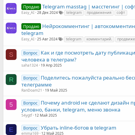
Telegram masstag | масстегинг | со
Продаю
Easy_AI
28 Дек 2024
telegram
продвижения
софт
Нейрокомментинг | автокомментинг
Продаю
telegram
Easy_AI
25 Авг 2024
telegram
комментарий.
продвиж
Как и где посмотреть дату публикац
Вопрос
S
человека в телеграм?
saha1324
19 Апр 2025
Поделитесь пожалуйста реально бес
Вопрос
R
телеграмме
RanDoam21
19 Май 2025
Почему android не сделают дизайн п
Вопрос
5
условно, банки, telegram, меню звонка
54ygtf
12 Май 2025
Убрать inline-ботов в telegram
Вопрос
E
emma169
12 Май 2025