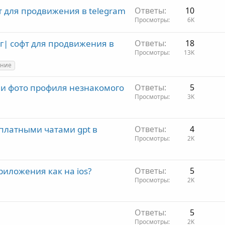
фт для продвижения в telegram
Ответы
10
Просмотры
6K
| софт для продвижения в
Ответы
18
Просмотры
13K
ение
ии фото профиля незнакомого
Ответы
5
Просмотры
3K
платными чатами gpt в
Ответы
4
Просмотры
2K
риложения как на ios?
Ответы
5
Просмотры
2K
Ответы
5
Просмотры
2K