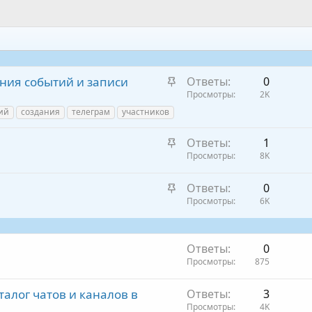
З
ания событий и записи
Ответы
0
а
Просмотры
2K
к
ий
создания
телеграм
участников
р
е
З
Ответы
1
п
а
Просмотры
8K
л
к
З
е
р
Ответы
0
а
Просмотры
6K
н
е
к
о
п
р
л
е
Ответы
0
е
Просмотры
875
п
н
л
о
аталог чатов и каналов в
Ответы
3
е
Просмотры
4K
н