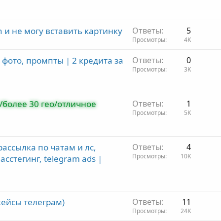
о
h и не могу вставить картинку
Ответы
5
Просмотры
4K
е фото, промпты | 2 кредита за
Ответы
0
Просмотры
3K
пт/более 30 гео/отличное
Ответы
1
Просмотры
5K
ассылка по чатам и лс,
Ответы
4
Просмотры
10K
сстегинг, telegram ads |
кейсы телеграм)
Ответы
11
Просмотры
24K