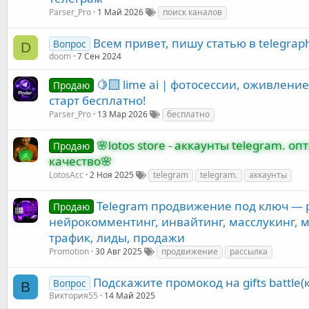
Parser_Pro
1 Май 2026
поиск каналов
Всем привет, пишу статью в telegrap
Вопрос
D
doom
7 Сен 2024
🍋‍🟩 lime ai | фотосессии, оживлени
Продаю
старт бесплатно!
Parser_Pro
13 Мар 2026
бесплатно
🌸lotos store - аккаунты telegram. о
Продаю
качество🌸
LotosAcc
2 Ноя 2025
telegram
telegram.
аккаунты
Telegram продвижение под ключ — р
Продаю
нейрокомментинг, инвайтинг, масслукинг, ма
трафик, лиды, продажи
Promotion
30 Авг 2025
продвижение
рассылка
Подскажите промокод на gifts battle(
Вопрос
В
Виктория55
14 Май 2025