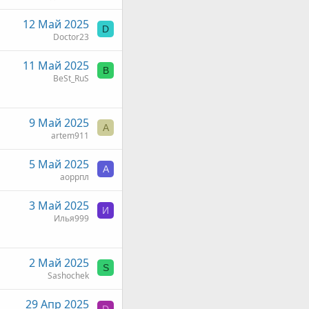
12 Май 2025
D
Doctor23
11 Май 2025
B
BeSt_RuS
9 Май 2025
A
artem911
5 Май 2025
А
аоррпл
3 Май 2025
И
Илья999
2 Май 2025
S
Sashochek
29 Апр 2025
D