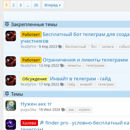
1
2
3
...
26
Вперёд
Закрепленные темы
Бесплатный бот телеграм для созд
Работает
участников
ReallyFire
9 Апр 2023
бесплатный
бот
записи
событ
Ограничения и лимиты телеграмм
Работает
ReallyFire
12 Апр 2022
лимиты
телеграмм
Инвайт в телеграм - гайд
Обсуждение
ReallyFire
17 Апр 2022
гайд
инвайт
телеграм
Темы
Нужен акк тг
pugucbka
18 Июл 2026
акк
нужен
🔎 finder pro - условно-бесплатный к
Халява
телеграм