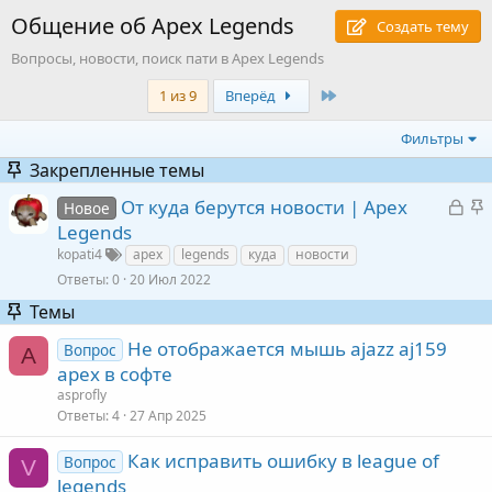
Общение об Apex Legends
Создать тему
Вопросы, новости, поиск пати в Apex Legends
Last
1 из 9
Вперёд
Фильтры
Закрепленные темы
З
З
От куда берутся новости | Apex
Новое
а
а
Legends
к
к
kopati4
apex
legends
куда
новости
р
Ответы
0
20 Июл 2022
ы
е
Темы
т
Не отображается мышь ajazz aj159
а
л
Вопрос
A
apex в софте
е
asprofly
Ответы
4
27 Апр 2025
Как исправить ошибку в league of
Вопрос
V
legends