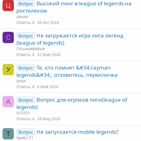
Высокий пинг в league of legends на
Вопрос
Ц
ростелеком
цвыва
Ответы
4
26 Окт 2024
Не загружается игра лига легенд
Вопрос
С
(league of legends)
САшаывфвфыв
Ответы
4
22 Май 2024
Те, кто помнят &#34;rayman
Вопрос
У
legends&#34;, отзовитесь, перекличка
уукук
Ответы
4
6 Май 2024
Вопрос для игроков лиги(league of
Вопрос
A
legends)
ALEX55
Ответы
4
24 Мар 2024
Не запускается mobile legends?
Вопрос
T
tgw4y121