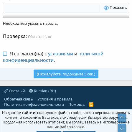
Показать
Необходимо указать пароль.
Проверка
Обязательно
Я согласен(на) с
условиями
и
политикой
конфиденциальности
.
(Пожалуйста, подождите
5
сек.)
Светлый
Russian (RU)
Обратная связь
Условия и правила
Политика конфиденциальности
Помощь
R
S
На данном сайте используются файлы cookie, чтобы персонализировать
S
контент и сохранить Ваш вход в систему, если Вы зарегистрируетесь.
Свер
Продолжая использовать этот сайт, Вы соглашаетесь на использование
наших файлов cookie.
Сниз