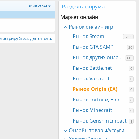
Разделы форума
Фильтры
Маркет онлайн
Рынок онлайн игр
Рынок Steam
6155
гистрируйтесь для ответа.
Рынок GTA SAMP
26
Рынок других онлайн игр
415
Рынок Battle.net
0
Рынок Valorant
0
Рынок Origin (EA)
0
Рынок Fortnite, Epic games
0
Рынок Minecraft
0
Рынок Genshin Impact
1
Онлайн товары/услуги
Халява/Раздачи