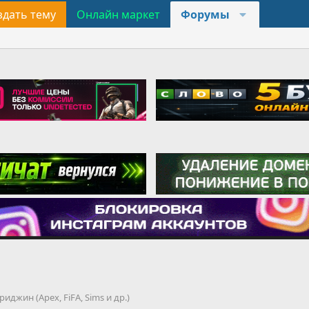
здать тему
Онлайн маркет
Форумы
джин (Apex, FiFA, Sims и др.)