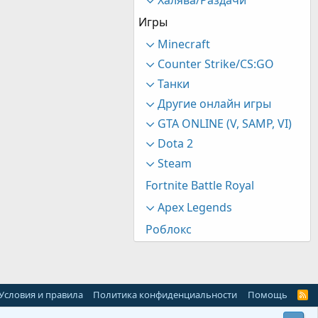
Игры
Minecraft
Counter Strike/CS:GO
Танки
Другие онлайн игры
GTA ONLINE (V, SAMP, VI)
Dota 2
Steam
Fortnite Battle Royal
Apex Legends
Роблокс
Условия и правила
Политика конфиденциальности
Помощь
R
S
S