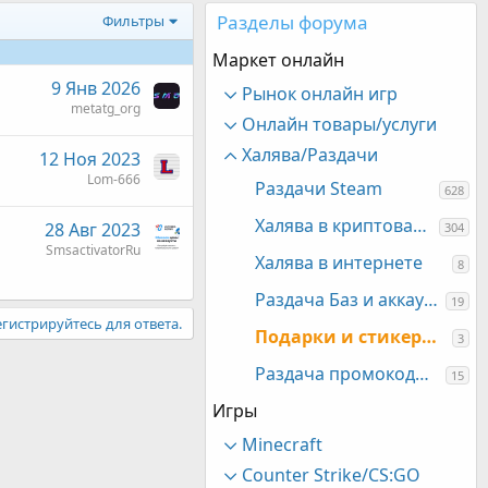
Разделы форума
Фильтры
Маркет онлайн
9 Янв 2026
Рынок онлайн игр
metatg_org
Онлайн товары/услуги
Халява/Раздачи
12 Ноя 2023
Lom-666
Раздачи Steam
628
Халява в криптовалютах и NFT
28 Авг 2023
304
SmsactivatorRu
Халява в интернете
8
Раздача Баз и аккаунтов
19
гистрируйтесь для ответа.
Подарки и стикеры VK и другое в соц. сетях
3
Раздача промокодов и скидочных кодов
15
Игры
Minecraft
Counter Strike/CS:GO