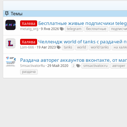
Темы
Бесплатные живые подписчики tele
Халява
metatg_org
9 Янв 2026
telegram
бесплатные
подписч
Челлендж world of tanks с раздачей п
Халява
Lom-666
19 Авг 2023
tanks
world
world tanks
на халя
Раздача авторег аккаунтов вконтакте, от ма
SmsactivatorRu
29 Май 2020
smsactivator.ru
авторег
2
раздача