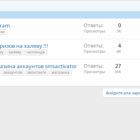
gram
Ответы
0
Просмотры
5K
ики
ризов на халяву !!!
Ответы
4
Просмотры
8K
ву
халяву
челлендж
газина аккаунтов smsactivator
Ответы
27
Просмотры
36K
аккаунтов
вконтакте
магазина
Войдите или заре