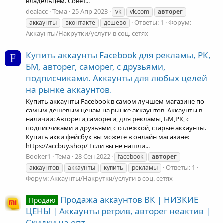
владельцем. Совет...
dealacc
Тема
25 Апр 2023
vk
vk.com
авторег
Ответы: 1
Форум:
аккаунты
вконтакте
дешево
Аккаунты/Накрутки/услуги в соц. сетях
Купить аккаунты Facebook для рекламы, РК,
БМ, авторег, саморег, с друзьями,
подписчиками. Аккаунты для любых целей
на рынке аккаунтов.
Купить аккаунты Facebook в самом лучшем магазине по
самым дешевым ценам на рынке аккаунтов. Аккаунты в
наличии: Автореги,самореги, для рекламы, БМ,РК, с
подписчиками и друзьями, с отлежкой, старые аккаунты.
Купить акки фейсбук вы можете в онлайн магазине:
https://accbuy.shop/ Если вы не нашли...
Booker1
Тема
28 Сен 2022
facebook
авторег
Ответы: 1
аккаунтов
аккаунты
купить
рекламы
Форум:
Аккаунты/Накрутки/услуги в соц. сетях
Продажа аккаунтов ВК | НИЗКИЕ
Продаю
ЦЕНЫ | Аккаунты ретрив, авторег неактив |
Скидки на опт