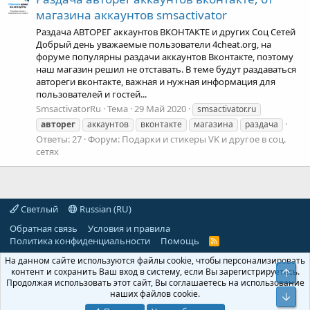
магазина аккаунтов smsactivator
Раздача АВТОРЕГ аккаунтов ВКОНТАКТЕ и других Соц Сетей
Добрый день уважаемые пользователи 4cheat.org, на
форуме популярны раздачи аккаунтов Вконтакте, поэтому
наш магазин решил не отставать. В теме будут раздаваться
автореги вконтакте, важная и нужная информация для
пользователей и гостей...
SmsactivatorRu
Тема
29 Май 2020
smsactivator.ru
авторег
аккаунтов
вконтакте
магазина
раздача
Ответы: 27
Форум:
Подарки и стикеры VK и другое в соц.
сетях
Светлый
Russian (RU)
Обратная связь
Условия и правила
Политика конфиденциальности
Помощь
R
S
На данном сайте используются файлы cookie, чтобы персонализировать
S
контент и сохранить Ваш вход в систему, если Вы зарегистрируетесь.
Свер
Продолжая использовать этот сайт, Вы соглашаетесь на использование
наших файлов cookie.
Сниз