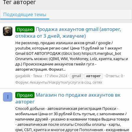
Тег авторег
Подходящие темы
Продажа аккаунтов gmail (авторег,
Продаю
отлёжка от 3 дней, живучие)
Не реселлер, продаю излишки акков gmail / google /
youtube, которые регаю сам! Цена 15 рублей за 1 аккаунт
Gmail БОТ АВТОПРОДАЖ (GbUc bot) https://t.me/gbuc_bot
Оплатить можно: (QIWI, WM, YooMoney, Lolz, крипта, карты и
др.) Происхождение аккаунтов гмейл гугл -
авторегистрация. Формат...
gagablik
Тема
17 Июн 2024
Ответы: 0
gmail
авторег
Форум:
Аккаунты/Накрутки/услуги в соц. сетях
Магазин по продаже аккаунтов вк
Продаю
I
авторег
Способ добычи - автоматическая регистрация Прокси -
мобильные Цена от 30 рублей Есть пустые, с заполнением /
наличием друзей - указано в названии товара Выдача товара
- автоматическая после оплаты Способы оплаты - карты,
qiwi, СБП, крипта и многое другое Пополнения - ежедневные