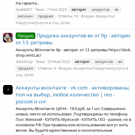
На гаранта...
ilya66657
Тема
7 Ноя 2023
авторег
аккаунтов
вк
Ответы: 16
Форум:
Аккаунты/
магазин
продаже
Накрутки/услуги в соц. сетях
Продажа аккаунтов вк от 9р - авторег.
Продаю
от 13 -ретривы
Аккаунты ВКонтакте: 9р - авторег. от 13 -ретривы https://dark-
shop.rents.ac/
darkshop
Тема
23 Май 2023
авторег
аккаунтов
вк
Ответы: 4
Форум:
Аккаунты/Накрутки/услуги в
продажа
соц. сетях
Аккаунты вконтакте - vk.com - активированы,
пол на выбор, любое количество | гео -
россия и снг
Аккаунты ВКонтакте: ЦЕНА - 19,9 руб. за 1 шт. Совершенно
новые, никто не использовал. Подтверждены по телефону.
Пол: Женский - КУПИТЬ Мужской - КУПИТЬ ГЕО - разное, но в
основном РФ. При правильном использовании могут жить
вечно. Вы будете единственным и окончательным