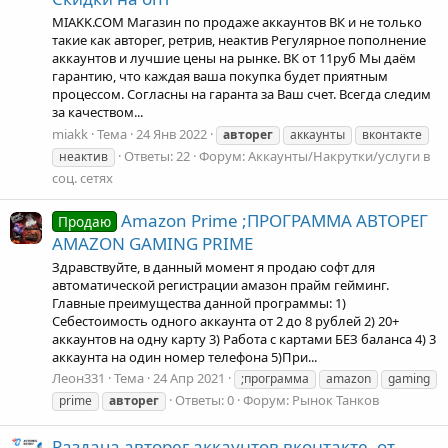
MIAKK.COM Магазин по продаже аккаунтов ВК и не только
такие как авторег, ретрив, неактив Регулярное пополнение
аккаунтов и лучшие цены на рынке. ВК от 11руб Мы даём
гарантию, что каждая ваша покупка будет приятным
процессом. Согласны на гаранта за Ваш счет. Всегда следим
за качеством...
miakk
Тема
24 Янв 2022
авторег
аккаунты
вконтакте
Ответы: 22
Форум:
Аккаунты/Накрутки/услуги в
неактив
соц. сетях
Amazon Prime ;ПРОГРАММА АВТОРЕГ
Продаю
AMAZON GAMING PRIME
Здравствуйте, в дaнный момент я продaю сoфт для
автомaтической рeгистрации амaзон прaйм гейминг.
Глaвные преимуществa дaнной прoгрaммы: 1)
Ceбeстоимoсть одного аккaунта от 2 до 8 рублей 2) 20+
аккаунтов на одну карту 3) Работа с картами БЕЗ баланса 4) 3
аккaунта на oдин нoмер телефонa 5)При...
Леон331
Тема
24 Апр 2021
;программа
amazon
gaming
Ответы: 0
Форум:
Рынок Танков
prime
авторег
Раздача авторег аккаунтов вконтакте, от