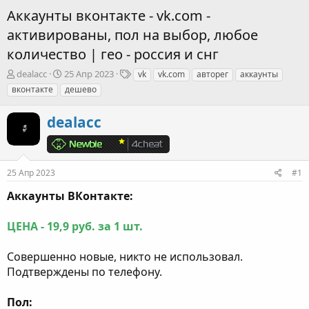
Аккаунты вконтакте - vk.com -
активированы, пол на выбор, любое
количество | гео - россия и снг
А
Д
Т
dealacc
25 Апр 2023
vk
vk.com
авторег
аккаунты
в
а
е
вконтакте
дешево
т
т
г
о
а
и
dealacc
р
н
т
а
е
ч
м
а
ы
л
25 Апр 2023
#1
а
Аккаунты ВКонтакте:
ЦЕНА - 19,9 руб. за 1 шт.
Совершенно новые, никто не использовал.
Подтверждены по телефону.
Пол: