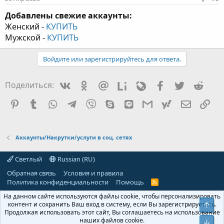
Добавлены свежие аккаунты:
Женский -
КУПИТЬ
Мужской -
КУПИТЬ
Войдите или зарегистрируйтесь для ответа.
Vkontakte
Odnoklassniki
Mail.ru
Liveinternet
Livejournal
Facebook
Twitter
Redd
Поделиться:
Pinterest
Tumblr
WhatsApp
Telegram
Viber
Skype
Line
Gmail
yahoomail
Электро
Сс
Аккаунты/Накрутки/услуги в соц. сетях
Светлый
Russian (RU)
Обратная связь
Условия и правила
Политика конфиденциальности
Помощь
R
S
На данном сайте используются файлы cookie, чтобы персонализировать
S
контент и сохранить Ваш вход в систему, если Вы зарегистрируетесь.
Свер
Продолжая использовать этот сайт, Вы соглашаетесь на использование
наших файлов cookie.
Сниз