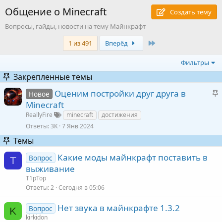
Общение о Minecraft
Создать тему
Вопросы, гайды, новости на тему Майнкрафт
Last
1 из 491
Вперёд
Фильтры
Закрепленные темы
З
Оценим постройки друг друга в
Новое
а
Minecraft
к
ReallyFire
minecraft
достижения
Ответы
3K
7 Янв 2024
е
Темы
Какие моды майнкрафт поставить в
л
Вопрос
T
выживание
е
T1pTop
Ответы
2
Сегодня в 05:06
Нет звука в майнкрафте 1.3.2
Вопрос
K
kirkidon