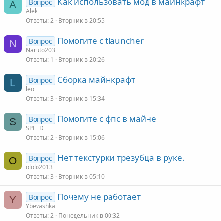
Как использовать мод в майнкрафт
Вопрос
A
Alek
Ответы
2
Вторник в 20:55
Помогите с tlauncher
Вопрос
N
Naruto203
Ответы
1
Вторник в 20:26
Сборка майнкрафт
Вопрос
L
leo
Ответы
3
Вторник в 15:34
Помогите с фпс в майне
Вопрос
S
SPEED
Ответы
2
Вторник в 15:06
Нет текстурки трезубца в руке.
Вопрос
O
ololo2013
Ответы
3
Вторник в 05:10
Почему не работает
Вопрос
Y
Ybevashka
Ответы
2
Понедельник в 00:32