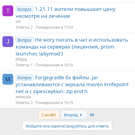
1.21.11 жители повышают цену
Вопрос
T
несмотря на лечение
trtr
Ответы
2
Понедельник в 17:02
Не могу писать в чат и использовать
Вопрос
J
команды на серверах (лицензия, prism
launcher, labymod )
jhbgvg
Ответы
1
Понедельник в 16:35
Forgegradle 6x файлы .jar
Вопрос
M
устанавливаются с зеркала maven knifepoint
net и с zipexception: zip end h
mimizida
Ответы
2
Понедельник в 16:19
Last
1 из 491
Вперёд
Войдите или зарегистрируйтесь для ответа.