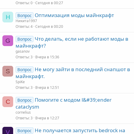
Ответы
0
Сегодня в 00:27
Оптимизация моды майнкрафт
Вопрос
Н
Никита1997
Ответы
4
Сегодня в 00:20
Что делать, если не работают моды в
Вопрос
G
майнкрафт?
gasanov
Ответы
3
Вчера в 15:36
Не могу зайти в последний снапшот в
Вопрос
S
майнкрафт.
SpiKe
Ответы
3
Вчера в 12:51
Помогите с модом l&#39;ender
Вопрос
C
cataclysm
cornelius
Ответы
3
Вчера в 12:27
Не получается запустить bedrock на
Вопрос
V