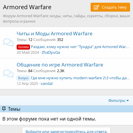
Armored Warfare
Создать тему
Форум Armored WarFare: моды, читы, гайды, скрипты, сборки, ваши
вопросы и рынок
Читы и Моды Armored Warfare
Темы
12
Сообщения
352
Раздаю, кому нужно чит "Тундра" для Armored Warfare, всё честно и без вирусов.
Халява
20 Май 2024
ZhaDyuGa
Общение по игре Armored Warfare
Темы
84
Сообщения
2.3K
Где мне нужно купить modern warfare 2\3 чтобы данные с варзоном синхронизировать?
Вопрос
12 Апр 2025
vandal
Фильтры
Темы
В этом форуме пока нет ни одной темы.
Войдите или зарегистрируйтесь для ответа.