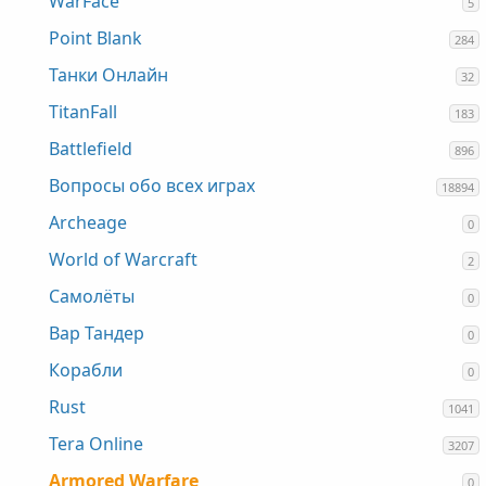
WarFace
5
Point Blank
284
Танки Онлайн
32
TitanFall
183
Battlefield
896
Вопросы обо всех играх
18894
Archeage
0
World of Warcraft
2
Самолёты
0
Вар Тандер
0
Корабли
0
Rust
1041
Tera Online
3207
Armored Warfare
0