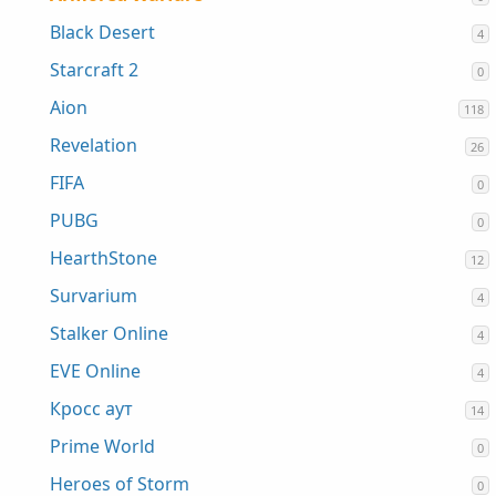
Black Desert
4
Starcraft 2
0
Aion
118
Revelation
26
FIFA
0
PUBG
0
HearthStone
12
Survarium
4
Stalker Online
4
EVE Online
4
Кросс аут
14
Prime World
0
Heroes of Storm
0