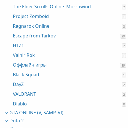
The Elder Scrolls Online: Morrowind
2
Project Zomboid
1
Ragnarok Online
3
Escape from Tarkov
29
H1Z1
2
Valnir Rok
1
Оффлайн игры
19
Black Squad
1
DayZ
2
VALORANT
2
Diablo
0
GTA ONLINE (V, SAMP, VI)
Dota 2