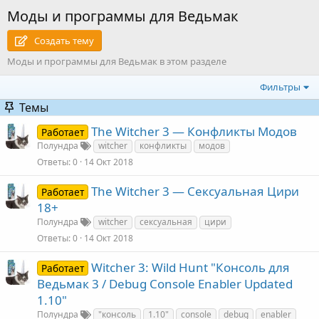
Моды и программы для Ведьмак
Создать тему
Моды и программы для Ведьмак в этом разделе
Фильтры
Темы
The Witcher 3 — Конфликты Модов
Работает
Полундра
witcher
конфликты
модов
Ответы
0
14 Окт 2018
The Witcher 3 — Сексуальная Цири
Работает
18+
Полундра
witcher
сексуальная
цири
Ответы
0
14 Окт 2018
Witcher 3: Wild Hunt "Консоль для
Работает
Ведьмак 3 / Debug Console Enabler Updated
1.10"
Полундра
"консоль
1.10"
console
debug
enabler