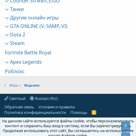
Counter Strike/CS:GO
Танки
Другие онлайн игры
GTA ONLINE (V, SAMP, VI)
Dota 2
Steam
Fortnite Battle Royal
Apex Legends
Роблокс
Игры
Ведьмак
Светлый
Russian (RU)
Обратная связь
Условия и правила
Политика конфиденциальности
Помощь
R
S
На данном сайте используются файлы cookie, чтобы персонализировать
S
контент и сохранить Ваш вход в систему, если Вы зарегистрируетесь.
Свер
Продолжая использовать этот сайт, Вы соглашаетесь на использование
наших файлов cookie.