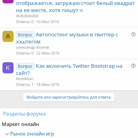
отображается, загружаю-стоит белый квадрат
на ее месте, хотя пишут ч
dsdsdsdsdsd
Ответы
0
10 Июл 2016
с
Автопостинг музыки в твиттер с
Вопрос
А
хэштегом
александр жгунов
Ответы
0
22 Июн 2016
Как включить Twitter Bootstrap на
Вопрос
K
с
сайт?
Kereikhan
Ответы
1
18 Июн 2016
Войдите или зарегистрируйтесь для ответа.
с
Разделы форума
Маркет онлайн
Рынок онлайн игр