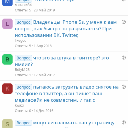
М
с
михаил34
Ответы
5
28 Май 2019
Владельцы iPhone 5s, у меня к вам
Вопрос
L
вопрос, как быстро он разряжается? При
с
использовании ВК, Twitter,
likegod
Ответы
5
1 Апр 2018
с
что это за штука в твиттере? это
Вопрос
B
имеил?
Bdfyk123
Ответы
1
17 Май 2017
пытаюсь загрузить видео снятое на
Вопрос
K
с
телефоне в твиттер, а он пишет ваш
медиафайл не совместим, и так с
kwazr
Ответы
0
14 Дек 2016
с
могут ли взломать вашу страницу
Вопрос
S