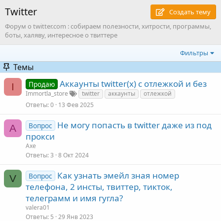
Twitter
Создать тему
Форум о twitter.com : собираем полезности, хитрости, программы,
боты, халяву, интересное о твиттере
Фильтры
Темы
Аккаунты twitter(x) с отлежкой и без
Продаю
I
Immortla_store
twitter
аккаунты
отлежкой
Ответы
0
13 Фев 2025
Не могу попасть в twitter даже из под
Вопрос
A
прокси
Axe
Ответы
3
8 Окт 2024
Как узнать эмейл зная номер
Вопрос
V
телефона, 2 инсты, твиттер, тикток,
телеграмм и имя гугла?
valera01
Ответы
5
29 Янв 2023