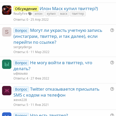
Илон Маск купил твиттер?)
Обсуждение
ReallyFire
илон
купил
маск
твиттер
Ответы
0
25 Апр 2022
Могут ли украсть учетную запись
Вопрос
S
(инстаграм, твиттер, и так далее), если
перейти по ссылке?
sergeyderga
Ответы
6
11 Мар 2022
с
Не могу войти в твиттер, что
Вопрос
Ы
делать?
ыфваыва
Ответы
4
27 Фев 2022
Twitter отказывается присылать
Вопрос
Ж
с
SMS с кодом на телефон
женя228
Ответы
5
11 Янв 2021
Что есть твиттер?
Вопрос