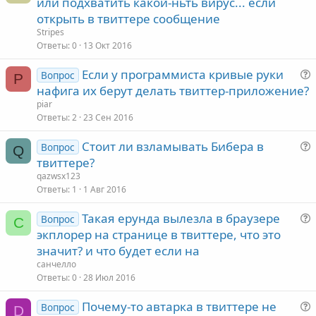
или подхватить какой-ньть вирус... если
открыть в твиттере сообщение
Stripes
Ответы
0
13 Окт 2016
с
Если у программиста кривые руки
Вопрос
P
нафига их берут делать твиттер-приложение?
piar
Ответы
2
23 Сен 2016
Стоит ли взламывать Бибера в
Вопрос
Q
с
твиттере?
qazwsx123
Ответы
1
1 Авг 2016
Такая ерунда вылезла в браузере
Вопрос
С
с
экплорер на странице в твиттере, что это
значит? и что будет если на
санчелло
Ответы
0
28 Июл 2016
с
Почему-то автарка в твиттере не
Вопрос
D