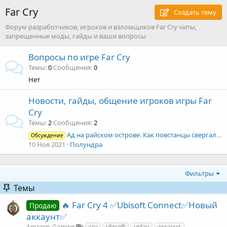
Far Cry
Создать тему
Форум разработчиков, игроков и взломщиков Far Cry читы,
запрещенные моды, гайды и ваши вопросы
Вопросы по игре Far Cry
Темы
0
Сообщения
0
Нет
Новости, гайды, общение игроков игры Far
Cry
Темы
2
Сообщения
2
Ад на райском острове. Как повстанцы свергали безжалостного диктатора: обзор Far Cry 6
Обсуждение
10 Ноя 2021
Полундра
Фильтры
Темы
🔥 Far Cry 4 ✅Ubisoft Connect✅Новый
Продаю
аккаунт✅
Amazon_Gaming
cry
ubisoft
uplay
аккаунт