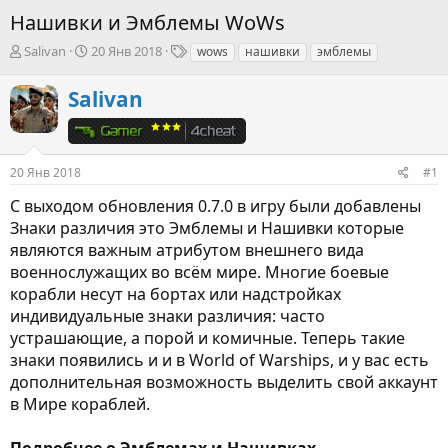
Нашивки и Эмблемы WoWs
А
Д
Т
Salivan
20 Янв 2018
wows
нашивки
эмблемы
в
а
е
т
т
г
Salivan
о
а
и
р
н
т
а
е
ч
20 Янв 2018
#1
м
а
ы
л
С выходом обновления 0.7.0 в игру были добавлены
а
Знаки различия это Эмблемы и Нашивки которые
являются важным атрибутом внешнего вида
военнослужащих во всём мире. Многие боевые
корабли несут на бортах или надстройках
индивидуальные знаки различия: часто
устрашающие, а порой и комичные. Теперь такие
знаки появились и и в World of Warships, и у вас есть
дополнительная возможность выделить свой аккаунт
в Мире кораблей.