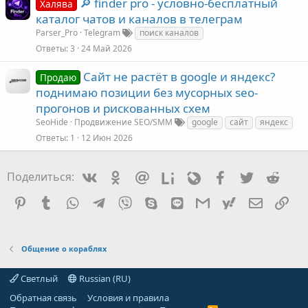
🔎 finder pro - условно-бесплатный
Халява
каталог чатов и каналов в телеграм
Parser_Pro
Telegram
поиск каналов
Ответы
3
24 Май 2026
Сайт не растёт в google и яндекс?
Продаю
поднимаю позиции без мусорных seo-
прогонов и рискованных схем
SeoHide
Продвижение SEO/SMM
google
сайт
яндекс
Ответы
1
12 Июн 2026
Vkontakte
Odnoklassniki
Mail.ru
Liveinternet
Livejournal
Facebook
Twitter
Redd
Поделиться:
Pinterest
Tumblr
WhatsApp
Telegram
Viber
Skype
Line
Gmail
yahoomail
Электро
Сс
Общение о кораблях
Светлый
Russian (RU)
Обратная связь
Условия и правила