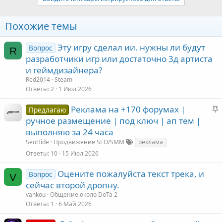
Похожие темы
Эту игру сделал ии. нужны ли будут
Вопрос
R
разработчики игр или достаточно 3д артиста
и геймдизайнера?
Red2014
Steam
Ответы
2
1 Июл 2026
З
Реклама на +170 форумах |
Предлагаю
а
ручное размещение | под ключ | ап тем |
к
выполняю за 24 часа
SeoHide
Продвижение SEO/SMM
реклама
е
Ответы
10
15 Июл 2026
Оцените пожалуйста текст трека, и
л
Вопрос
V
сейчас второй дропну.
е
vankou
Общение около DoTa 2
Ответы
1
6 Май 2026