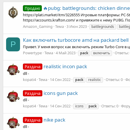
🔥pubg: battlegrounds: chicken dinne
Продаю
https://plati.market/itm/3226555 Игровые платформы: PC-
https://accounts.krafton.com/ и привяжите к нему PUBG. П
Amazon_Gaming
Тема
3 Июн 2023
battlegrounds
battle
Как включить turbocore amd на packard bell
P
Привет. У меня вопрос как включить режим Turbo Core в целя
Powertype
Тема
4 Май 2023
Ответы: 
pack
включить
realistic incon pack
Раздача
dll -
kopati4
Тема
14 Сен 2022
Ответы: 0
Ф
pack
realistic
icons gun pack
Раздача
dll -
kopati4
Тема
14 Сен 2022
Ответы: 0
Фор
icons
pack
nike pack
Раздача
dll -