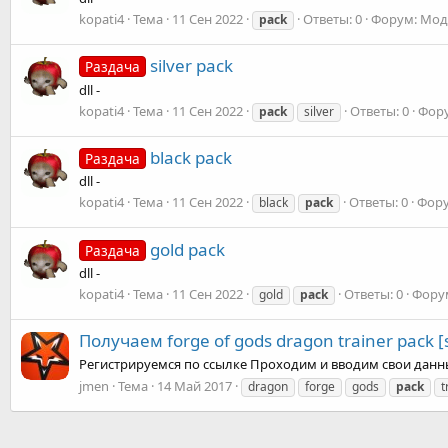
kopati4
Тема
11 Сен 2022
Ответы: 0
Форум:
Моды
pack
silver pack
Раздача
dll -
kopati4
Тема
11 Сен 2022
Ответы: 0
Фор
pack
silver
black pack
Раздача
dll -
kopati4
Тема
11 Сен 2022
Ответы: 0
Фор
black
pack
gold pack
Раздача
dll -
kopati4
Тема
11 Сен 2022
Ответы: 0
Фору
gold
pack
Получаем forge of gods dragon trainer pack 
Регистрируемся по ссылке Проходим и вводим свои дан
jmen
Тема
14 Май 2017
dragon
forge
gods
pack
t