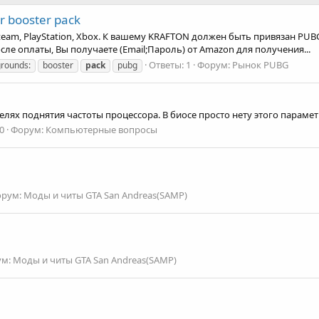
r booster pack
Steam, PlayStation, Xbox. К вашему KRAFTON должен быть привязан PUBG
осле оплаты, Вы получаете (Email;Пароль) от Amazon для получения...
Ответы: 1
Форум:
Рынок PUBG
grounds:
booster
pack
pubg
х поднятия частоты процессора. В биосе просто нету этого параметра. Но
0
Форум:
Компьютерные вопросы
орум:
Моды и читы GTA San Andreas(SAMP)
ум:
Моды и читы GTA San Andreas(SAMP)