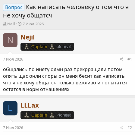
Как написать человеку о том что я
Вопрос
не хочу общатсч
А
Д
Nejil
7 Июл 2026
в
а
т
т
Nejil
N
о
а
р
н
т
а
е
ч
7 Июл 2026
#1
м
а
ы
л
общались по инету одмн раз прекрращали потом
а
опять щас онли споры он меня бесит как написать
что я не хочу общатсч только вежливо и попытатся
остатся в норм отнашениях
LLLax
L
7 Июл 2026
#2