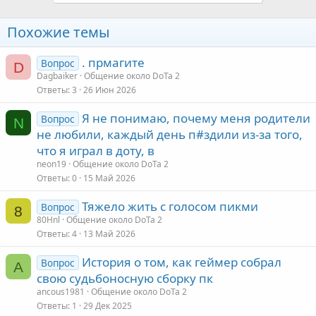
Похожие темы
. прмагите
Вопрос
D
Dagbaiker
Общение около DoTa 2
Ответы
3
26 Июн 2026
Я не понимаю, почему меня родители
Вопрос
N
не любили, каждый день п#здили из-за того,
что я играл в доту, в
neon19
Общение около DoTa 2
Ответы
0
15 Май 2026
Тяжело жить с голосом пикми
Вопрос
8
80Hnl
Общение около DoTa 2
Ответы
4
13 Май 2026
История о том, как геймер собрал
Вопрос
A
свою судьбоносную сборку пк
ancous1981
Общение около DoTa 2
Ответы
1
29 Дек 2025