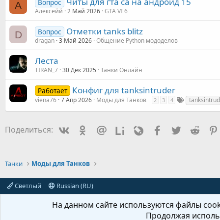
Читы для гта са на андроид 15
Вопрос
А
Алексейй
2 Май 2026
GTA VI 6
Отметки tanks blitz
Вопрос
D
dragan
3 Май 2026
Общение Python мододелов
Леста
TIRAN_7
30 Дек 2025
Танки Онлайн
Конфиг для tanksintruder
Работает
viena76
7 Апр 2026
Моды для Танков
tanksintru
2
3
4
Vkontakte
Odnoklassniki
Mail.ru
Liveinternet
Livejournal
Facebook
Twitter
Redd
Поделиться:
Танки
Моды для Танков
Светлый
Russian (RU)
На данном сайте используются файлы cooki
Продолжая использ