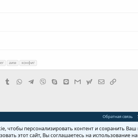
der
аим
конфиг
it
Pinterest
Tumblr
WhatsApp
Telegram
Viber
Skype
Line
Gmail
yahoomail
Электронная
Ссылка
Обратная связь
e, чтобы персонализировать контент и сохранить Ваш в
овать этот сайт, Вы соглашаетесь на использование на