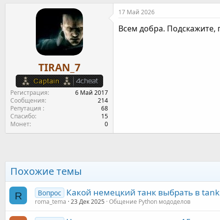
т
т
г
17 Май 2026
о
а
и
р
н
Всем добра. Подскажите, г
т
а
е
ч
м
а
ы
л
TIRAN_7
а
Регистрация
6 Май 2017
Сообщения
214
Репутация
68
Спасибо
15
Монет
0
Похожие темы
Какой немецкий танк выбрать в tanks 
Вопрос
R
roma_tema
23 Дек 2025
Общение Python мододелов