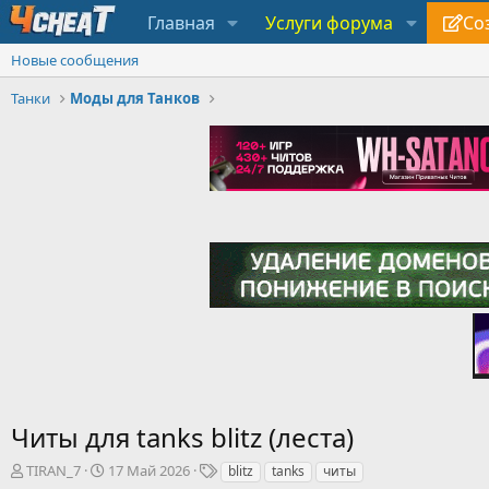
Главная
Услуги форума
Со
Новые сообщения
Танки
Моды для Танков
Читы для tanks blitz (леста)
А
Д
Т
TIRAN_7
17 Май 2026
blitz
tanks
читы
в
а
е