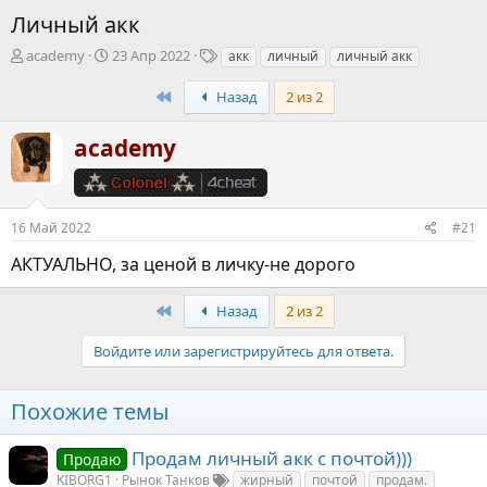
Личный акк
А
Д
Т
academy
23 Апр 2022
акк
личный
личный акк
в
а
е
т
т
г
First
Назад
2 из 2
о
а
и
р
н
academy
т
а
е
ч
м
а
ы
л
16 Май 2022
#21
а
АКТУАЛЬНО, за ценой в личку-не дорого
First
Назад
2 из 2
Войдите или зарегистрируйтесь для ответа.
Похожие темы
Продам личный акк с почтой)))
Продаю
KIBORG1
Рынок Танков
жирный
почтой
продам.