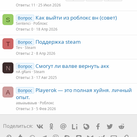
Ответы
11
25 Июл 2026
Как выйти из роблокс вн (совет)
Вопрос
S
Sentenci
Роблокс
Ответы
0
18 Апр 2026
Поддержка steam
Вопрос
Т
Теч
Steam
Ответы
2
8 Апр 2026
Смогут ли валве вернуть акк
Вопрос
N
nA gRani
Steam
Ответы
3
17 Авг 2025
Playerok — это полная хуйня. личный
Вопрос
А
опыт.
авыаываыв
Роблокс
Ответы
3
5 Фев 2026
Vkontakte
Odnoklassniki
Mail.ru
Liveinternet
Livejournal
Facebook
Twitter
Redd
Поделиться: