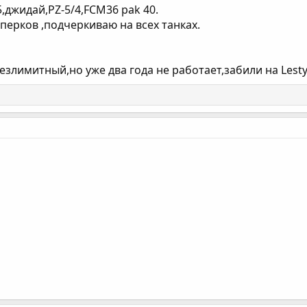
25,джидай,PZ-5/4,FCM36 pak 40.
 перков ,подчеркиваю на всех танках.
езлимитный,но уже два года не работает,забили на Lest