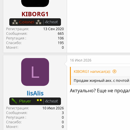
KIBORG1
Регистрация
13 Сен 2020
Сообщения
665
Репутация
106
Спасибо
195
Монет
0
16 Июл 2026
L
KIBORG1 написал(а):
Продам жирный акк. с почтой л
Актуально? Еще не продал?
lisAlis
Регистрация
10 Июл 2026
Сообщения
3
Репутация
0
Спасибо
0
Монет
0