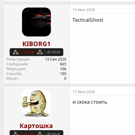
16 Июл 2026
TacticalGhost
KIBORG1
Регистрация
13 Сен 2020
Сообщения
665
Репутация
106
Спасибо
195
Монет
0
17 Июл 2026
и скока стоить
Картошка