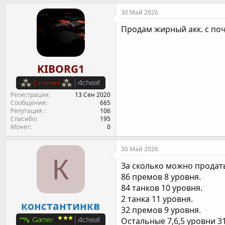
т
т
г
30 Май 2026
о
а
и
р
н
Продам жирный акк. с поч
т
а
е
ч
м
а
ы
л
KIBORG1
а
Регистрация
13 Сен 2020
Сообщения
665
Репутация
106
Спасибо
195
Монет
0
30 Май 2026
К
За сколько можно продать
86 премов 8 уровня.
84 танков 10 уровня.
2 танка 11 уровня.
константинкв
32 премов 9 уровня.
Остальные 7,6,5 уровни 31