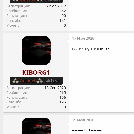
Регистрация
6 Июл 2022
Сообщения
362
Репутация
90
Спасибо
141
Монет
0
17 Июл 2026
в личку пишите
KIBORG1
Регистрация
13 Сен 2020
Сообщения
665
Репутация
106
Спасибо
195
Монет
0
25 Июл 2026
====+++====