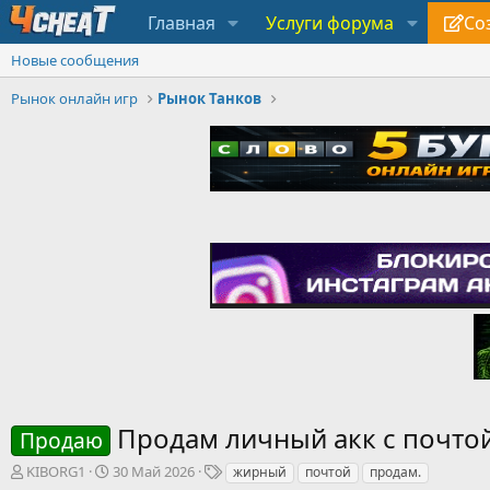
Главная
Услуги форума
Со
Новые сообщения
Рынок онлайн игр
Рынок Танков
Продам личный акк с почтой
Продаю
А
Д
Т
KIBORG1
30 Май 2026
жирный
почтой
продам.
в
а
е