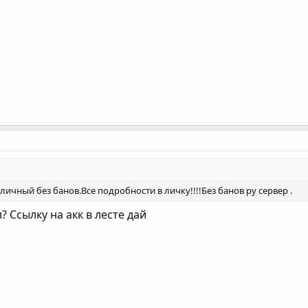
ичный без банов.Все подробности в личку!!!!Без банов ру сервер .
 Ссылку на акк в лесте дай