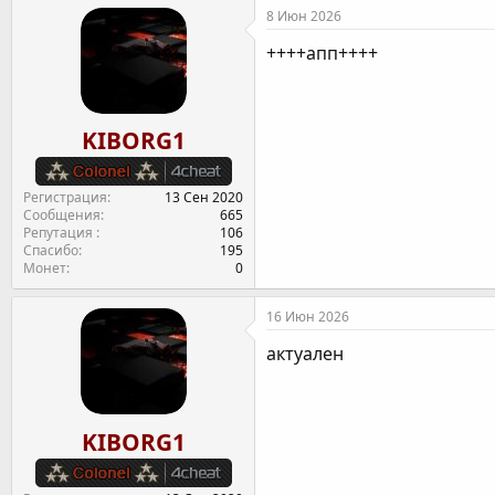
8 Июн 2026
++++апп++++
KIBORG1
Регистрация
13 Сен 2020
Сообщения
665
Репутация
106
Спасибо
195
Монет
0
16 Июн 2026
актуален
KIBORG1