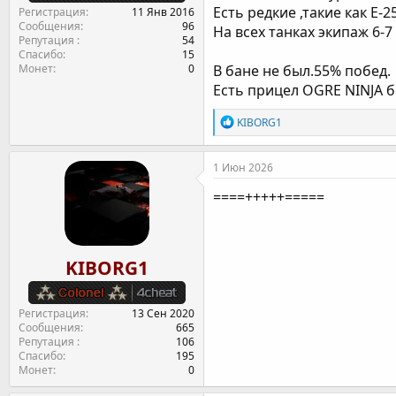
Есть редкие ,такие как E-
Регистрация
11 Янв 2016
Сообщения
96
На всех танках экипаж 6-7
Репутация
54
Спасибо
15
Монет
0
В бане не был.55% побед.
Есть прицел OGRE NINJA б
Р
KIBORG1
е
а
к
1 Июн 2026
ц
и
====+++++=====
и
:
KIBORG1
Регистрация
13 Сен 2020
Сообщения
665
Репутация
106
Спасибо
195
Монет
0