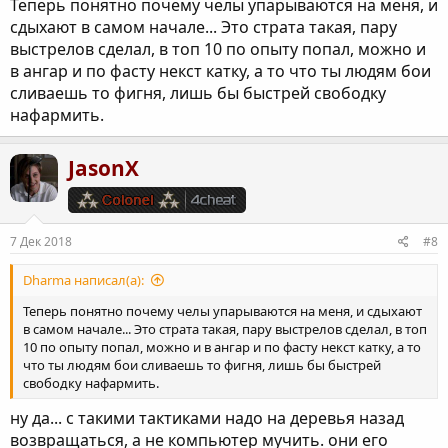
Теперь понятно почему челы упарываются на меня, и
сдыхают в самом начале... Это страта такая, пару
выстрелов сделал, в топ 10 по опыту попал, можно и
в ангар и по фасту некст катку, а то что ты людям бои
сливаешь то фигня, лишь бы быстрей свободку
нафармить.
JasonX
7 Дек 2018
#8
Dharma написал(а):
Теперь понятно почему челы упарываются на меня, и сдыхают
в самом начале... Это страта такая, пару выстрелов сделал, в топ
10 по опыту попал, можно и в ангар и по фасту некст катку, а то
что ты людям бои сливаешь то фигня, лишь бы быстрей
свободку нафармить.
ну да... с такими тактиками надо на деревья назад
возвращаться, а не компьютер мучить. они его