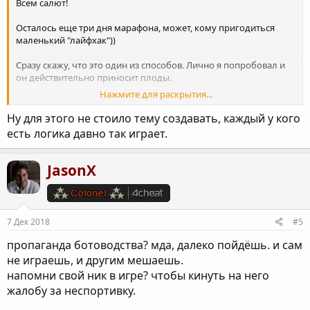
Всем салют!
Осталось еще три дня марафона, может, кому пригодиться
маленький "лайфхак"))
Сразу скажу, что это один из способов. Лично я попробовал и
он действительно приносит плоды.
Нажмите для раскрытия...
Для этого желательно иметь пару премиум-танков 8 лвл (хотя
мож и 6-е прокатят тоже), желательно быстрых, с корошей
Ну для этого не стоило тему создавать, каждый у кого
альфой или дпм-ом. Но я использовал два медленных тяжа,
есть логика давно так играет.
что тоже работает. Премы нужны, чтобы не уходить в минус,
если серы полно, то можно использовать любые танки до 8
лвл включительно.
JasonX
Суть в следующем: если вы хотите выжать максимум из этого
действа, то сразу ставим основным снарядом голдовый (если
он не кумулятив, конечно). Выезжаем в бой, который должен
7 Дек 2018
#5
длиться не более 5 минут (чуть ниже объясню), сразу летим на
позицию прострелов (в моем случае я просто медленно ехал
пропаганда ботоводства? мда, далеко пойдёшь. и сам
на максимально выгодную, там где точно будет мясо).
не играешь, и другим мешаешь.
напомни свой ник в игре? чтобы кинуть на него
Делаем два-три результативных шота, что гарантирует (ну или
жалобу за неспортивку.
почти гарантирует) нам попадание в 10-ку по опыту. Далее
смотрим на время, оставшееся до конца, если оно есть или бой