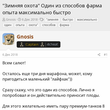
"Зимняя охота" Один из способов фарма
опыта максимально быстро
А
Д
Т
Gnosis
6 Дек 2018
"зимняя
быстро
максимально
в
а
е
один
опыта
охота"
способов
фарма
т
т
г
о
а
и
Gnosis
р
н
т
а
е
ч
м
а
ы
л
6 Дек 2018
#1
а
Всем салют!
Осталось еще три дня марафона, может, кому
пригодиться маленький "лайфхак"))
Сразу скажу, что это один из способов. Лично я
попробовал и он действительно приносит плоды.
Для этого желательно иметь пару премиум-танков 8