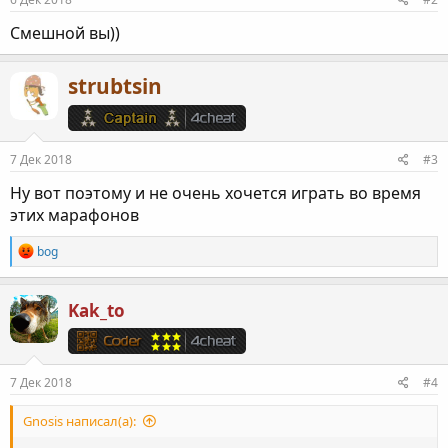
Смешной вы))
strubtsin
7 Дек 2018
#3
Ну вот поэтому и не очень хочется играть во время
этих марафонов
Р
bog
е
а
к
Kak_to
ц
и
и
:
7 Дек 2018
#4
Gnosis написал(а):