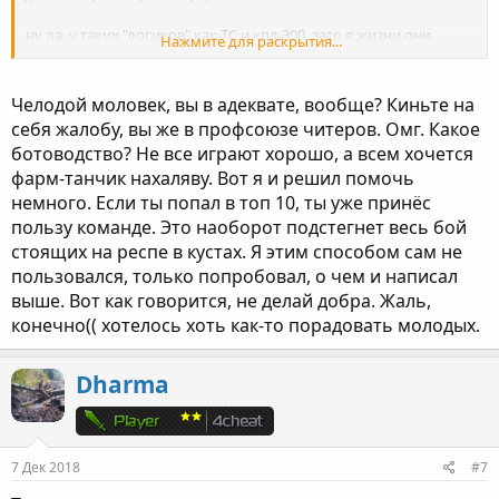
высоких уровнях, что тоже не мало важно. Надеюсь, кому-
нибудь он пригодится)
ну да, у таких "логиков" как ТС и кпд 300, зато в жизни они
Нажмите для раскрытия...
успешные бизнесмены с яхтами и любовницами)
PS: не нужно писать сообщения типа "я знал это всегда" или "я
так и делаю". Я просто, делюсь с теми, кому это вдруг окажется
Челодой моловек, вы в адеквате, вообще? Киньте на
полезным.
себя жалобу, вы же в профсоюзе читеров. Омг. Какое
Всем удачи!
ботоводство? Не все играют хорошо, а всем хочется
фарм-танчик нахаляву. Вот я и решил помочь
немного. Если ты попал в топ 10, ты уже принёс
пользу команде. Это наоборот подстегнет весь бой
стоящих на респе в кустах. Я этим способом сам не
пользовался, только попробовал, о чем и написал
выше. Вот как говорится, не делай добра. Жаль,
конечно(( хотелось хоть как-то порадовать молодых.
Dharma
7 Дек 2018
#7