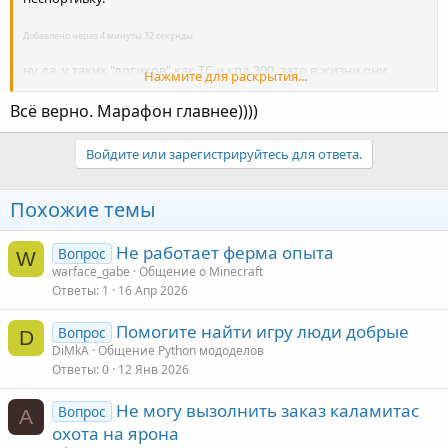
Добавлено через 4 минуты 32 секунды
ну да, у таких "логиков" как ТС и кпд 300, зато в жизни они
Нажмите для раскрытия...
успешные бизнесмены с яхтами и любовницами)
Всё верно. Марафон главнее))))
Войдите или зарегистрируйтесь для ответа.
Похожие темы
Не работает ферма опыта
Вопрос
W
warface_gabe
Общение о Minecraft
Ответы
1
16 Апр 2026
Помогите найти игру люди добрые
Вопрос
D
DiMkA
Общение Python мододелов
Ответы
0
12 Янв 2026
Не могу вызолнить заказ каламитас
Вопрос
A
охота на ярона