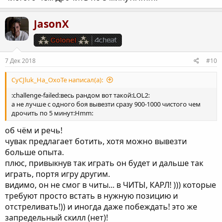
JasonX
7 Дек 2018
#10
CyCJluk_Ha_OxoTe написал(а):
:challenge-failed:весь рандом вот такой:LOL2:
а не лучше с одного боя вывезти сразу 900-1000 чистого чем
дрочить по 5 минут:Hmm:
об чём и речь!
чувак предлагает ботить, хотя можно вывезти
больше опыта.
плюс, привыкнув так играть он будет и дальше так
играть, портя игру другим.
видимо, он не смог в читы... в ЧИТЫ, КАРЛ! ))) которые
требуют просто встать в нужную позицию и
отстреливать!)) и иногда даже побеждать! это же
запредельный скилл (нет)!