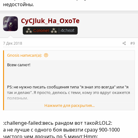
недостойны.
CyCJluk_Ha_OxoTe
7 Дек 2018
#9
Gnosis написал(а):
Всем салют!
PS: не нужно писать сообщения типа "я знал это всегда" или "я
так и делаю". Я просто, делюсь с теми, кому это вдруг окажется
полезным.
Нажмите для раскрытия...
Всем удачи!
:challenge-failed:весь рандом вот такой:LOL2:
а не лучше с одного боя вывезти сразу 900-1000
чистого чем дрочить по 5 минут:Hmm: