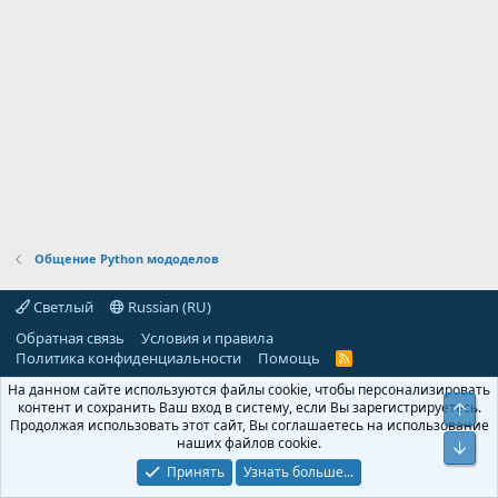
Общение Python мододелов
Светлый
Russian (RU)
Обратная связь
Условия и правила
Политика конфиденциальности
Помощь
R
S
На данном сайте используются файлы cookie, чтобы персонализировать
S
контент и сохранить Ваш вход в систему, если Вы зарегистрируетесь.
Свер
Продолжая использовать этот сайт, Вы соглашаетесь на использование
наших файлов cookie.
Сниз
Принять
Узнать больше...