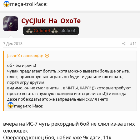
mega-troll-face:
CyCJluk_Ha_OxoTe
7 Дек 2018
#11
JasonX написал(а):
об чём и речь!
чувак предлагает ботить, хотя можно вывезти больше опыта.
плюс, привыкнув так играть он будет и дальше так играть,
портя игру другим.
видимо, он не смог в читы... в ЧИТЫ, КАРЛ! ))) которые требуют
просто встать в нужную позицию и отстреливать!)) и иногда
даже побеждать! это же запредельный скилл (нет)!
mega-troll-face:
вчера на ИС-7 чуть рекордный бой не слил из-за этих
ололошек
Оверлорд конец боя, набил уже 9к даги, 11к