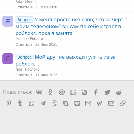
Ada
Steam
Ответы
4
23 Мар 2026
У меня просто нет слов, что за черт с
Вопрос
F
моим телефоном? он сам по себе играет в
роблокс, пока я занята
freenik
Роблокс
Ответы
3
22 Июл 2026
Мой друг не выходи гулять из за
Вопрос
F
роблокс
fabr
Роблокс
Ответы
1
11 Июл 2026
Vkontakte
Odnoklassniki
Mail.ru
Liveinternet
Livejournal
Facebook
Twitter
Redd
Поделиться:
Pinterest
Tumblr
WhatsApp
Telegram
Viber
Skype
Line
Gmail
yahoomail
Электро
Сс