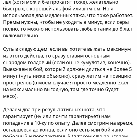
лвл (хотя мож и 6-е прокатят тоже), желательно
быстрых, с корошей альфой или дпм-ом. Но я
использовал два медленных тяжа, что тоже работает.
Премы нужны, чтобы не уходить в минус, если серы
полно, то можно использовать любые танки до 8 лвл
включительно.
Суть в следующем: если вы хотите выжать максимум
из этого действа, то сразу ставим основным
снарядом голдовый (если он не кумулятив, конечно).
Выезжаем в бой, который должен длиться не более 5
минут (чуть ниже объясню), сразу летим на позицию
прострелов (в моем случае я просто медленно ехал
на максимально выгодную, там где точно будет
мясо).
Делаем два-три результативных шота, что
гарантирует (ну или почти гарантирует) нам
попадание в 10-ку по опыту. Далее смотрим на время,
оставшееся до конца, если оно есть или бой явно
победный и перспективный (в таком случае играем