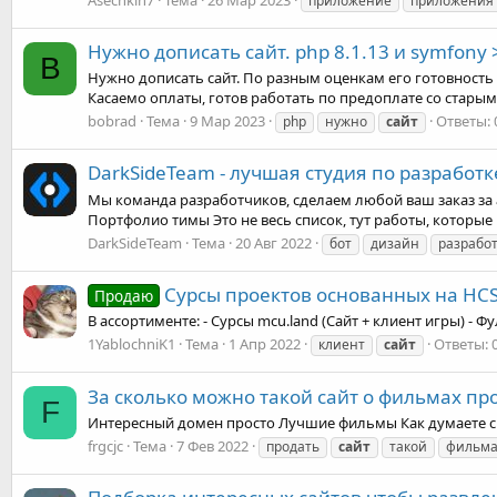
приложение
приложения
Нужно дописать сайт. php 8.1.13 и symfony 
B
Нужно дописать сайт. По разным оценкам его готовность 7
Касаемо оплаты, готов работать по предоплате со стары
bobrad
Тема
9 Мар 2023
Ответы: 
php
нужно
сайт
DarkSideTeam - лучшая студия по разработк
Мы команда разработчиков, сделаем любой ваш заказ за 
Портфолио тимы Это не весь список, тут работы, которые 
DarkSideTeam
Тема
20 Авг 2022
бот
дизайн
разрабо
Сурсы проектов основанных на HCS 
Продаю
В ассортименте: - Сурсы mcu.land (Сайт + клиент игры) -
1YablochniK1
Тема
1 Апр 2022
Ответы: 
клиент
сайт
За сколько можно такой сайт о фильмах пр
F
Интересный домен просто Лучшие фильмы Как думаете с
frgcjc
Тема
7 Фев 2022
продать
сайт
такой
фильма