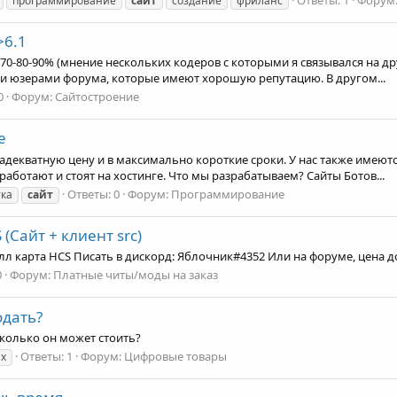
программирование
сайт
создание
фриланс
>6.1
0-80-90% (мнение нескольких кодеров с которыми я связывался на друг
ми юзерами форума, которые имеют хорошую репутацию. В другом...
0
Форум:
Сайтостроение
е
адекватную цену и в максимально короткие сроки. У нас также имеют
работают и стоят на хостинге. Что мы разрабатываем? Сайты Ботов...
Ответы: 0
Форум:
Программирование
тка
сайт
(Сайт + клиент src)
 Фулл карта HCS Писать в дискорд: Яблочник#4352 Или на форуме, цена
0
Форум:
Платные читы/моды на заказ
одать?
колько он может стоить?
Ответы: 1
Форум:
Цифровые товары
х