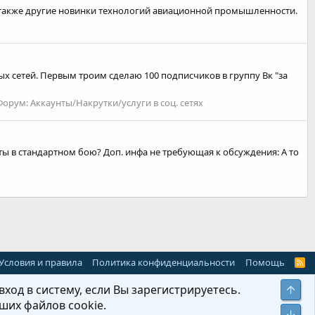
 а также другие новинки технологий авиационной промышленности.
ых сетей. Первым троим сделаю 100 подписчиков в группу Вк "за
Форум:
Аккаунты/Накрутки/услуги в соц. сетях
ы в стандартном бою? Доп. инфа не требующая к обсуждения: А то
Условия и правила
Политика конфиденциальности
Помощь
R
S
S
ход в систему, если Вы зарегистрируетесь.
Свер
ших файлов cookie.
Сниз