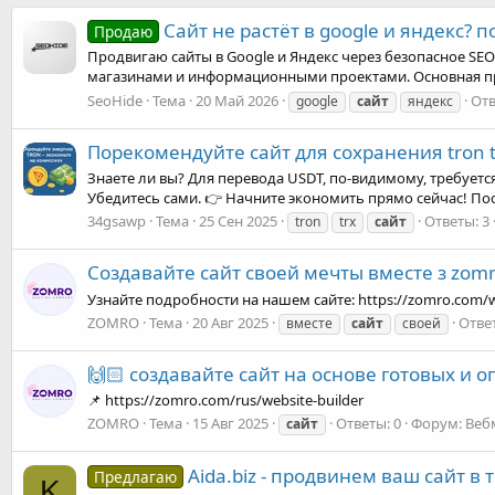
Сайт не растёт в google и яндекс?
Продаю
Продвигаю сайты в Google и Яндекс через безопасное SEO
магазинами и информационными проектами. Основная проб
SeoHide
Тема
20 Май 2026
Отв
google
сайт
яндекс
Порекомендуйте сайт для сохранения tron t
Знаете ли вы? Для перевода USDT, по-видимому, требуется
Убедитесь сами. 👉 Начните экономить прямо сейчас! Посет
34gsawp
Тема
25 Сен 2025
Ответы: 3
tron
trx
сайт
Создавайте сайт своей мечты вместе з zomr
Узнайте подробности на нашем сайте: https://zomro.com/w
ZOMRO
Тема
20 Авг 2025
Ответ
вместе
сайт
своей
🙌🏻 создавайте сайт на основе готовых и
📌 https://zomro.com/rus/website-builder
ZOMRO
Тема
15 Авг 2025
Ответы: 0
Форум:
Веб
сайт
Aida.biz - продвинем ваш сайт в 
Предлагаю
K