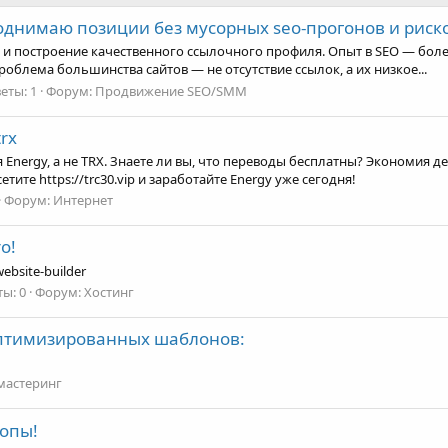
 поднимаю позиции без мусорных seo-прогонов и рис
 и построение качественного ссылочного профиля. Опыт в SEO — более
лема большинства сайтов — не отсутствие ссылок, а их низкое...
еты: 1
Форум:
Продвижение SEO/SMM
rx
 Energy, а не TRX. Знаете ли вы, что переводы бесплатны? Экономия де
ите https://trc30.vip и заработайте Energy уже сегодня!
Форум:
Интернет
o!
ebsite-builder
ы: 0
Форум:
Хостинг
 оптимизированных шаблонов:
мастеринг
топы!