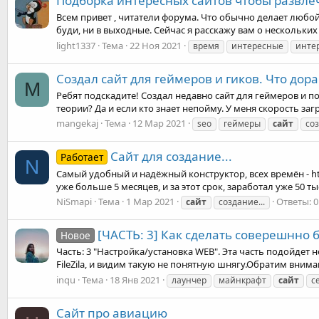
Подборка интересных сайтов чтобы развле
Всем привет , читатели форума. Что обычно делает любой
буди, ни в выходные. Сейчас я расскажу вам о нескольких та
light1337
Тема
22 Ноя 2021
время
интересные
инте
Создал сайт для геймеров и гиков. Что дор
M
Ребят подскадите! Создал недавно сайт для геймеров и по
теории? Да и если кто знает непойму. У меня скорость загр
mangekaj
Тема
12 Мар 2021
seo
геймеры
сайт
со
Сайт для создание...
Работает
N
Самый удобный и надёжный конструктор, всех времён - htt
уже больше 5 месяцев, и за этот срок, заработал уже 50 т
NiSmapi
Тема
1 Мар 2021
Ответы: 0
сайт
создание...
[ЧАСТЬ: 3] Как сделать соверешнно б
Новое
Часть: 3 "Настройка/установка WEB". Эта часть подойдет н
FileZila, и видим такую не понятную шнягу.Обратим вним
inqu
Тема
18 Янв 2021
лаунчер
майнкрафт
сайт
с
Сайт про авиацию