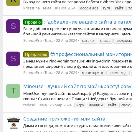
Вывод вашего сайта по запросам Работа с White/Black проек
krissstina
Тема
30 Ноя 2024
google ads
гугл
сайт
т
✅добавление вашего сайта в катало
Продаю
S
Всем доброго времени суток участникам и гостям форума
большой рейтинговый каталог сайтов в Интернете. Здесь
ServicePro
Тема
28 Апр 2024
каталог
отзыв
продвиж
😎профессиональный мониторинг 
Предлагаю
S
Зачем нужен Ping-Admin?:unsure: 👁️Ping-Admin поможет 
предлагает широкий спектр функций для всестороннего м
ServicePro
Тема
28 Апр 2024
мониторинг
промо-код
Mineuse - лучший сайт по майнкрафту! разу
T
MineUse - лучший сайт по майнкрафту! Разукрась свою игр
скины • Скины по никам • Плащи • Шейдеры • Лучший мон
tedasd
Тема
26 Мар 2024
игру
лучший
сайт
свою
Создание приложения или сайта.
Дамы и господа, помогите создать приложение или сайт н
Asechkin7
Тема
26 Мар 2023