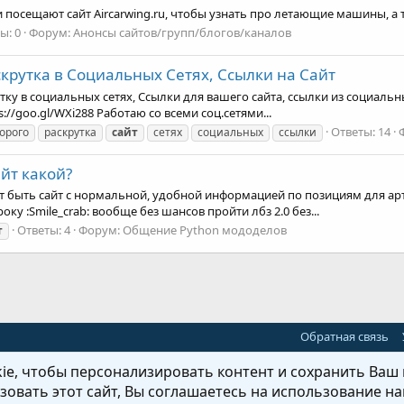
ики посещают сайт Aircarwing.ru, чтобы узнать про летающие машины,
ы: 0
Форум:
Анонсы сайтов/групп/блогов/каналов
крутка в Социальных Сетях, Ссылки на Сайт
ку в социальных сетях, Ссылки для вашего сайта, ссылки из социальн
//goo.gl/WXi288 Работаю со всеми соц.сетями...
Ответы: 14
орого
раскрутка
сайт
сетях
социальных
ссылки
йт какой?
т быть сайт с нормальной, удобной информацией по позициям для арт
року :Smile_crab: вообще без шансов пройти лбз 2.0 без...
Ответы: 4
Форум:
Общение Python мододелов
т
Обратная связь
e, чтобы персонализировать контент и сохранить Ваш в
овать этот сайт, Вы соглашаетесь на использование на