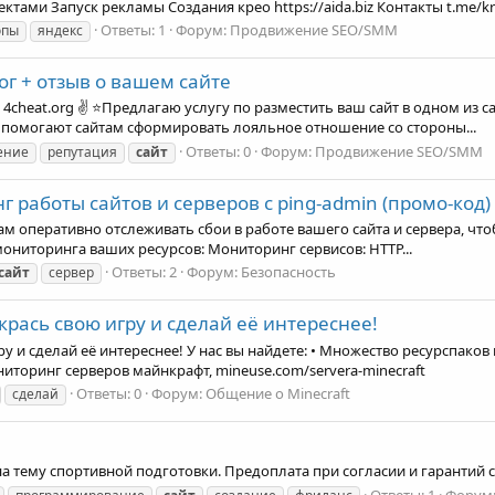
тами Запуск рекламы Создания крео https://aida.biz Контакты t.me/kris
Ответы: 1
Форум:
Продвижение SEO/SMM
опы
яндекс
г + отзыв о вашем сайте
 4cheat.org ✌ ⭐Предлагаю услугу по разместить ваш сайт в одном из
 помогают сайтам сформировать лояльное отношение со стороны...
Ответы: 0
Форум:
Продвижение SEO/SMM
ение
репутация
сайт
работы сайтов и серверов c ping-admin (промо-код)
вам оперативно отслеживать сбои в работе вашего сайта и сервера, ч
ониторинга ваших ресурсов: Мониторинг сервисов: HTTP...
Ответы: 2
Форум:
Безопасность
сайт
сервер
крась свою игру и сделай её интереснее!
у и сделай её интереснее! У нас вы найдете: • Множество ресурспаков 
иторинг серверов майнкрафт, mineuse.com/servera-minecraft
Ответы: 0
Форум:
Общение о Minecraft
сделай
а тему спортивной подготовки. Предоплата при согласии и гарантий 
Ответы: 1
Форум