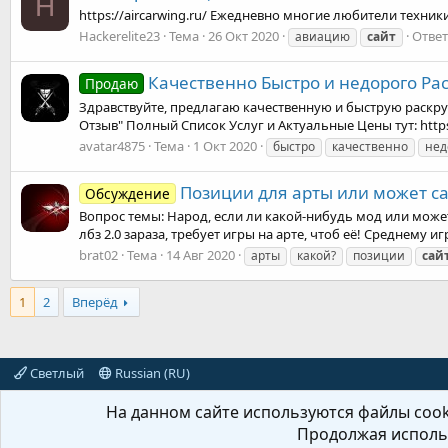
H
https://aircarwing.ru/ Ежедневно многие любители техн
Hackerelite23
Тема
26 Окт 2020
Ответ
авиацию
сайт
Качественно Быстро и недорого Рас
Продаю
Здравствуйте, предлагаю качественную и быструю раскрут
Отзыв" Полный Список Услуг и Актуальные Цены тут: https:
avatar4875
Тема
1 Окт 2020
быстро
качественно
нед
Позиции для арты или может са
Обсуждение
Вопрос темы: Народ, если ли какой-нибудь мод или може
лбз 2.0 зараза, требует игры на арте, чтоб её! Среднему иг
brat02
Тема
14 Авг 2020
арты
какой?
позиции
сай
1
2
Вперёд
Светлый
Russian (RU)
На данном сайте используются файлы cooki
Продолжая использ