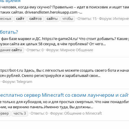
чь время
 человек, когда ему скучно? Правильно – идет в поисковик и ищет там
ких сайтах. driveandlisten.herokuapp.com -...
Ответы: 15
Форум:
Интерне
ресных
сайт
сайт
ов
сайт
ы
чтобы
аботать?
 фан базе марвел и ДС. https://e-game24.ru/ Что стоит добавить? Каки
узки сайта аж целых 58 секунд, в чём проблема? От чего...
Ответы: 0
Форум:
Мирное Общение
здание
сайт
а
ps://bot-t.ru Здесь, Вы с лёгкостью можете создать своего бота и на
ысяч рублей. Смело регистрируйся и зарабатывай свои...
Форум:
Telegram
есплатно сервер Minecraft со своим лаунчером и сай
е только для кубоидов, но и для простых смертных. Что нам понадобитс
ание, на верхнию панель.Именно туда, Вы должны...
Ответы: 0
Форум:
Общение о Minecraft
ервер
часть 3