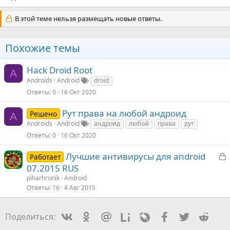
В этой теме нельзя размещать новые ответы.
Похожие темы
Hack Droid Root
A
Androids
Android
droid
Ответы
0
16 Окт 2020
Рут права на любой андроид
Решено
A
Androids
Android
андроид
любой
права
рут
Ответы
0
16 Окт 2020
З
Лучшие антивирусы для android
Работает
а
07.2015 RUS
к
piharhronik
Android
Ответы
16
4 Авг 2015
т
Vkontakte
Odnoklassniki
Mail.ru
Liveinternet
Livejournal
Facebook
Twitter
Redd
Поделиться:
а