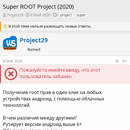
Super ROOT Project (2020)
А
Д
Т
Project29
8 Май 2020
project
super
в
а
е
т
т
г
В этой теме нельзя размещать новые ответы.
о
а
и
р
н
Project29
т
а
е
ч
Banned
м
а
ы
л
8 Май 2020
#1
а
Пожалуйста имейте ввиду, что этот
пользователь забанен
Получение root прав в один клик на любых
устройствах андроид, с помощью облачных
технологий.
В чем различия между другими?
Рутирует версии андроид выше 6+