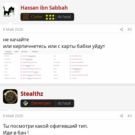
Hassan ibn Sabbah
8 Май 2020
#2
не качайте
или кирпичнетесь или с карты бабки уйдут
Stealthz
8 Май 2020
#3
Ты посмотри какой офигевший тип.
Иди в бан !