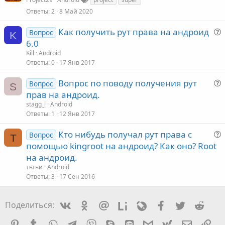
а
к
Ответы
2
8 Май 2020
Как получить рут права на андроид
Вопрос
K
6.0
т
Kill
Android
а
Ответы
0
17 Янв 2017
Вопрос по поводу получения рут
Вопрос
S
с
прав на андроид.
stagg_l
Android
Ответы
1
12 Янв 2017
Кто нибудь получал рут права с
Вопрос
Т
с
помощью kingroot на андроид? Как оно? Root
на андроид.
тьтьи
Android
Ответы
3
17 Сен 2016
с
Vkontakte
Odnoklassniki
Mail.ru
Liveinternet
Livejournal
Facebook
Twitter
Redd
Поделиться:
Pinterest
Tumblr
WhatsApp
Telegram
Viber
Skype
Line
Gmail
yahoomail
Электро
Сс