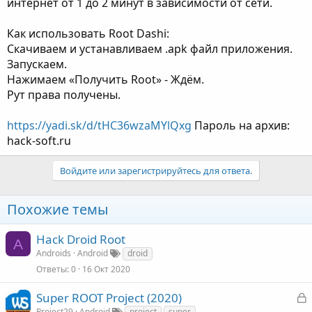
интернет от 1 до 2 минут в зависимости от сети.
Как использовать Root Dashi:
Скачиваем и устанавливаем .apk файл приложения.
Запускаем.
Нажимаем «Получить Root» - Ждём.
Рут права получены.
https://yadi.sk/d/tHC36wzaMYlQxg
Пароль на архив:
hack-soft.ru
Войдите или зарегистрируйтесь для ответа.
Похожие темы
Hack Droid Root
A
Androids
Android
droid
Ответы
0
16 Окт 2020
З
Super ROOT Project (2020)
Project29
Android
project
super