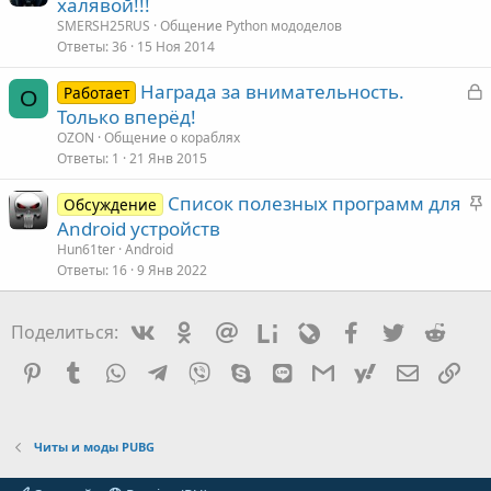
а
халявой!!!
а
к
SMERSH25RUS
Общение Python мододелов
Ответы
36
15 Ноя 2014
З
Награда за внимательность.
Работает
O
т
а
Только вперёд!
а
к
OZON
Общение о кораблях
Ответы
1
21 Янв 2015
З
Список полезных программ для
Обсуждение
т
а
Android устройств
а
к
Hun61ter
Android
Ответы
16
9 Янв 2022
е
Vkontakte
Odnoklassniki
Mail.ru
Liveinternet
Livejournal
Facebook
Twitter
Redd
Поделиться:
л
е
Pinterest
Tumblr
WhatsApp
Telegram
Viber
Skype
Line
Gmail
yahoomail
Электро
Сс
Читы и моды PUBG