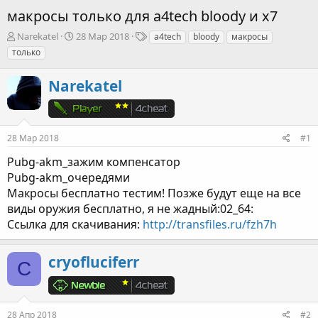
макросы только для a4tech bloody и x7
А
Д
Т
Narekatel
28 Мар 2018
a4tech
bloody
макросы
в
а
е
только
т
т
г
о
а
и
Narekatel
р
н
т
а
е
ч
м
а
ы
л
28 Мар 2018
#1
а
Pubg-akm_зажим компенсатор
Pubg-akm_очередями
Макросы бесплатно тестим! Позже будут еще на все
виды оружия бесплатно, я не жадный:02_64:
Ссылка для скачивания:
http://transfiles.ru/fzh7h
cryofluciferr
C
28 Апр 2018
#2