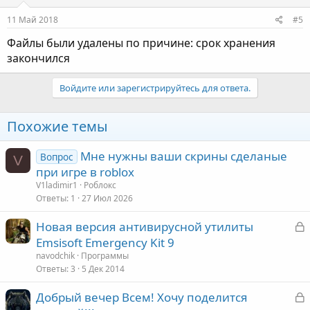
11 Май 2018
#5
Файлы были удалены по причине: срок хранения
закончился
Войдите или зарегистрируйтесь для ответа.
Похожие темы
Мне нужны ваши скрины сделаные
Вопрос
V
при игре в roblox
V1ladimir1
Роблокс
Ответы
1
27 Июл 2026
З
Новая версия антивирусной утилиты
а
Emsisoft Emergency Kit 9
к
navodchik
Программы
Ответы
3
5 Дек 2014
З
Добрый вечер Всем! Хочу поделится
т