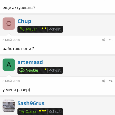
еще актуальны?
Chup
C
6 Май 2018
#3
работают они ?
artemasd
A
6 Май 2018
#4
у меня разер)
Sash96rus