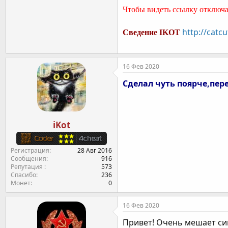
Чтобы видеть ссылку отк
http://catc
Сведение IKOT
16 Фев 2020
Сделал чуть поярче,пер
iKot
Регистрация
28 Авг 2016
Сообщения
916
Репутация
573
Спасибо
236
Монет
0
16 Фев 2020
Привет! Очень мешает син