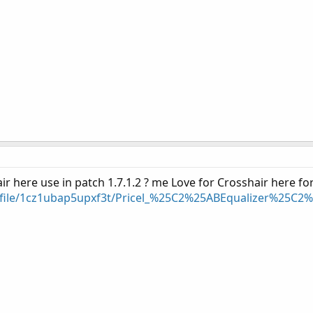
air here use in patch 1.7.1.2 ? me Love for Crosshair here fo
/file/1cz1ubap5upxf3t/Pricel_%25C2%25ABEqualizer%25C2%