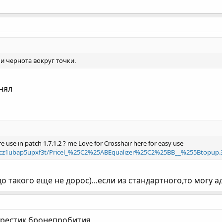
и чернота вокруг точки.
нял
re use in patch 1.7.1.2 ? me Love for Crosshair here for easy use
/1cz1ubap5upxf3t/Pricel_%25C2%25ABEqualizer%25C2%25BB__%255Btopup.3d
до такого еще не дорос)...если из стандартного,то могу 
крестик бронепробития