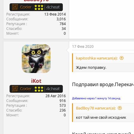
Регистрация
13 Фев 2014
Сообщения
3,016
Репутация
784
Спасибо
34
Монет
0
17 Фев 2020
kapitoshka написал(а):
Ждем поправку.
iKot
Подправил вроде.Перекач
Регистрация
28 Авг 2016
Добавлено через 1 минуту 14 секунд
Сообщения
916
Репутация
573
BadBoy78 написал(а):
Спасибо
236
Монет
0
кот тай мне свой исходник