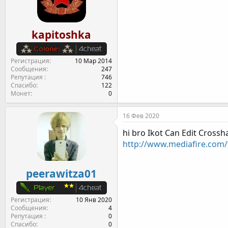
kapitoshka
Регистрация
10 Мар 2014
Сообщения
247
Репутация
746
Спасибо
122
Монет
0
16 Фев 2020
hi bro Ikot Can Edit Crossh
http://www.mediafire.com
peerawitza01
Регистрация
10 Янв 2020
Сообщения
4
Репутация
0
Спасибо
0