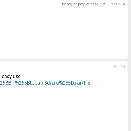
Последнее редактирование:
18 Июл 2020
#4
r easy use
25BB__%255Btopup.3dn.ru%255D.rar/file