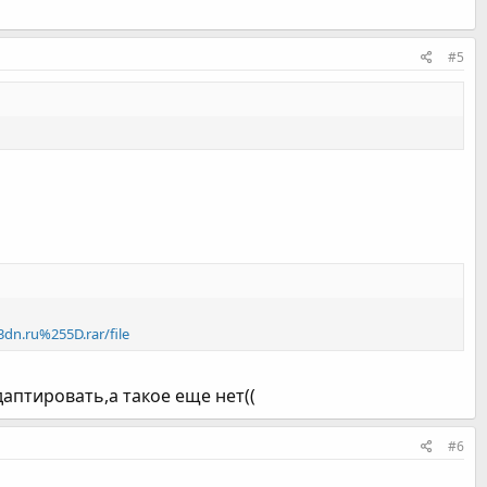
#5
n.ru%255D.rar/file
адаптировать,а такое еще нет((
#6