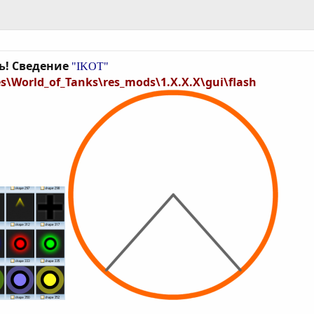
ь! Сведение
"IKOT"
\World_of_Tanks\res_mods\1.X.X.X\gui\flash