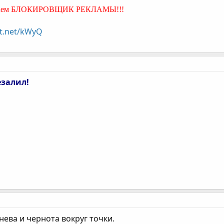
лючаем БЛОКИРОВЩИК РЕКЛАМЫ!!!
ut.net/kWyQ
езалил!
ева и чернота вокруг точки.