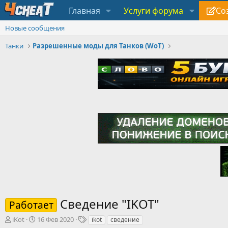
Главная
Услуги форума
Со
Новые сообщения
Танки
Разрешенные моды для Танков (WoT)
Сведение "IKOT"
Работает
А
Д
Т
iKot
16 Фев 2020
ikot
сведение
в
а
е