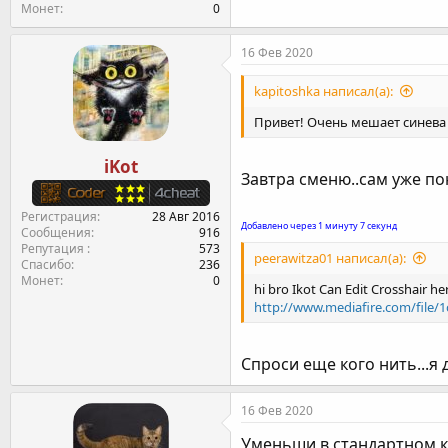
Монет
0
16 Фев 2020
kapitoshka написал(а):
Привет! Очень мешает синева 
iKot
Завтра сменю..сам уже по
Регистрация
28 Авг 2016
Добавлено через 1 минуту 7 секунд
Сообщения
916
Репутация
573
peerawitza01 написал(а):
Спасибо
236
Монет
0
hi bro Ikot Can Edit Crosshair he
http://www.mediafire.com/file
Спроси еще кого нить...я 
16 Фев 2020
Уменьши в стандартном 