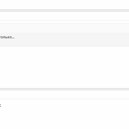
олько...
к