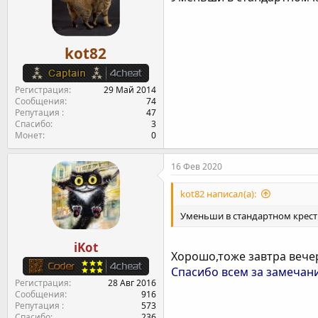
kot82
Регистрация
29 Май 2014
Сообщения
74
Репутация
47
Спасибо
3
Монет
0
16 Фев 2020
kot82 написал(а):
Уменьши в стандартном крес
iKot
Хорошо,тоже завтра вечер
Спасибо всем за замечан
Регистрация
28 Авг 2016
Сообщения
916
Репутация
573
Спасибо
236