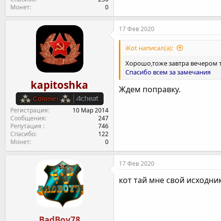
Монет
0
17 Фев 2020
iKot написал(а):
Хорошо,тоже завтра вечером т
Спасибо всем за замечания
kapitoshka
Ждем поправку.
Регистрация
10 Мар 2014
Сообщения
247
Репутация
746
Спасибо
122
Монет
0
17 Фев 2020
кот тай мне свой исходни
BadBoy78