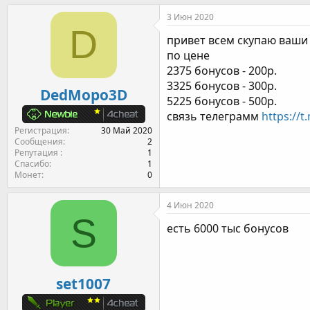
т
т
г
3 Июн 2020
о
а
и
D
р
н
привет всем скупаю ваши 
т
а
по цене
е
ч
2375 бонусов - 200р.
м
а
3325 бонусов - 300р.
ы
л
DedMopo3D
а
5225 бонусов - 500р.
связь телеграмм
https://
Регистрация
30 Май 2020
Сообщения
2
Репутация
1
Спасибо
1
Монет
0
4 Июн 2020
S
есть 6000 тыс бонусов
set1007