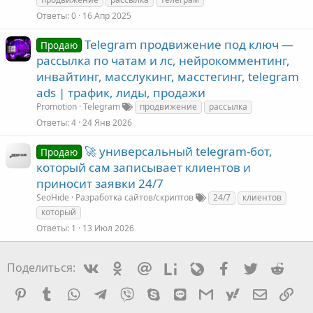
Ответы
0
16 Апр 2025
Telegram продвижение под ключ —
Продаю
рассылка по чатам и лс, нейрокомментинг,
инвайтинг, масслукинг, масстегинг, telegram
ads | трафик, лиды, продажи
Promotion
Telegram
продвижение
рассылка
Ответы
4
24 Янв 2026
🚀 универсальный telegram-бот,
Продаю
который сам записывает клиентов и
приносит заявки 24/7
SeoHide
Разработка сайтов/скриптов
24/7
клиентов
который
Ответы
1
13 Июл 2026
Vkontakte
Odnoklassniki
Mail.ru
Liveinternet
Livejournal
Facebook
Twitter
Redd
Поделиться:
Pinterest
Tumblr
WhatsApp
Telegram
Viber
Skype
Line
Gmail
yahoomail
Электро
Сс