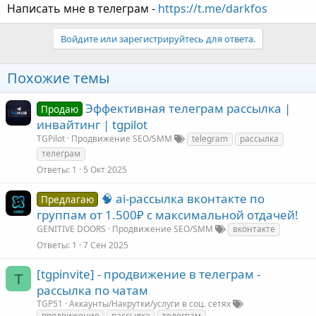
Написать мне в телеграм -
https://t.me/darkfos
Войдите или зарегистрируйтесь для ответа.
Похожие темы
Эффективная телеграм рассылка |
Продаю
инвайтинг | tgpilot
TGPilot
Продвижение SEO/SMM
telegram
рассылка
телеграм
Ответы
1
5 Окт 2025
🧠 ai-рассылка вконтакте по
Предлагаю
группам от 1.500₽ с максимальной отдачей!
GENITIVE DOORS
Продвижение SEO/SMM
вконтакте
Ответы
1
7 Сен 2025
[tgpinvite] - продвижение в телеграм -
T
рассылка по чатам
TGP51
Аккаунты/Накрутки/услуги в соц. сетях
продвижение
рассылка
телеграм