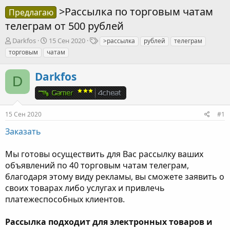
>Рассылка по торговым чатам
Предлагаю
телеграм от 500 рублей
А
Д
Т
Darkfos
15 Сен 2020
>рассылка
рублей
телеграм
в
а
е
торговым
чатам
т
т
г
о
а
и
Darkfos
р
н
D
т
а
е
ч
м
а
ы
л
15 Сен 2020
#1
а
Заказать
Мы готовы осуществить для Вас рассылку ваших
объявлений по 40 торговым чатам телеграм,
благодаря этому виду рекламы, вы сможете заявить о
своих товарах либо услугах и привлечь
платежеспособных клиентов.
Рассылка подходит для электронных товаров и