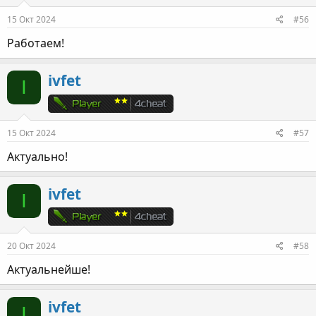
15 Окт 2024
#56
Работаем!
ivfet
I
15 Окт 2024
#57
Актуально!
ivfet
I
20 Окт 2024
#58
Актуальнейше!
ivfet
I