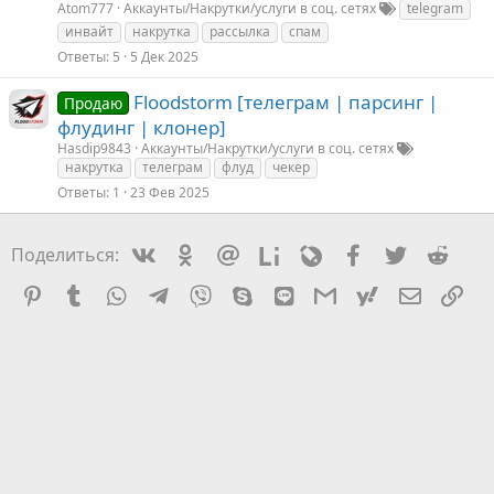
Atom777
Аккаунты/Накрутки/услуги в соц. сетях
telegram
инвайт
накрутка
рассылка
спам
Ответы
5
5 Дек 2025
Floodstorm [телеграм | парсинг |
Продаю
флудинг | клонер]
Hasdip9843
Аккаунты/Накрутки/услуги в соц. сетях
накрутка
телеграм
флуд
чекер
Ответы
1
23 Фев 2025
Vkontakte
Odnoklassniki
Mail.ru
Liveinternet
Livejournal
Facebook
Twitter
Redd
Поделиться:
Pinterest
Tumblr
WhatsApp
Telegram
Viber
Skype
Line
Gmail
yahoomail
Электро
Сс