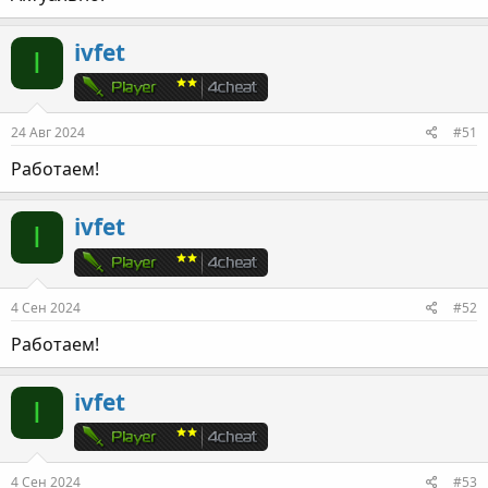
ivfet
I
24 Авг 2024
#51
Работаем!
ivfet
I
4 Сен 2024
#52
Работаем!
ivfet
I
4 Сен 2024
#53