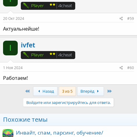
20 Окт 2024
#59
Актуальнейше!
ivfet
I
1 Ноя 2024
#60
Работаем!
First
Last
Назад
3 из 5
Вперёд
Войдите или зарегистрируйтесь для ответа.
Похожие темы
Инвайт, спам, парсинг, обучение/