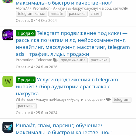
максимально быстро и качественно✅
Atom777_Promotion
Аккаунты/Накрутки/услуги в соц. сетях
telegram-канал
инвайт
рассылка
спам
Ответы
8
14 Окт 2024
Telegram продвижение под ключ —
Продаю
рассылка по чатам и лс, нейрокомментинг,
инвайтинг, масслукинг, масстегинг, telegram
ads | трафик, лиды, продажи
Promotion
Telegram
продвижение
рассылка
Ответы
4
24 Янв 2026
Услуги продвижения в telegram:
Продаю
W
инвайт / сбор аудитории / рассылка /
накрутка
Whiterose
Аккаунты/Накрутки/услуги в соц. сетях
telegram
рассылка
Ответы
0
25 Янв 2024
Инвайт, спам, парсинг, обучение/
максимально быстро и качественно✅