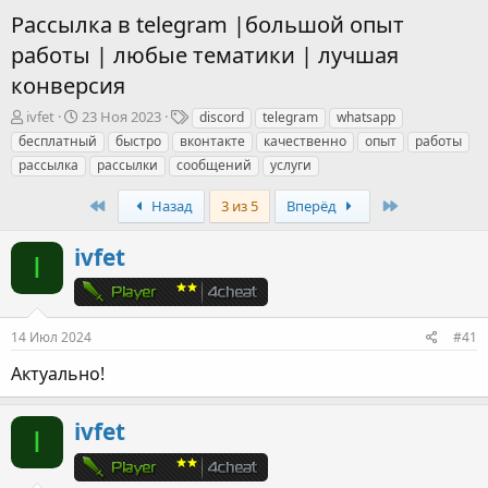
Рассылка в telegram |большой опыт
работы | любые тематики | лучшая
конверсия
А
Д
Т
ivfet
23 Ноя 2023
discord
telegram
whatsapp
в
а
е
бесплатный
быстро
вконтакте
качественно
опыт
работы
т
т
г
рассылка
рассылки
сообщений
услуги
о
а
и
р
н
First
Last
Назад
3 из 5
Вперёд
т
а
е
ч
ivfet
м
а
I
ы
л
а
14 Июл 2024
#41
Актуально!
ivfet
I