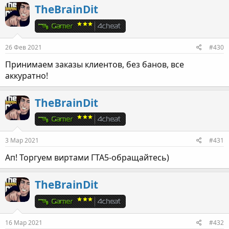
TheBrainDit
26 Фев 2021
#430
Принимаем заказы клиентов, без банов, все
аккуратно!
TheBrainDit
3 Мар 2021
#431
Ап! Торгуем виртами ГТА5-обращайтесь)
TheBrainDit
16 Мар 2021
#432