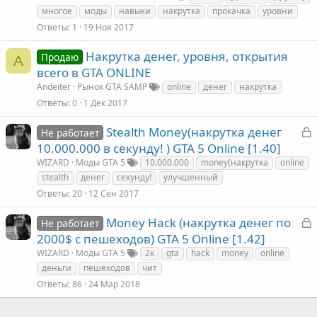
многое
моды
навыки
накрутка
прокачка
уровни
Ответы
1
19 Ноя 2017
Накрутка денег, уровня, открытия
Продаю
A
всего в GTA ONLINE
Andeiter
Рынок GTA SAMP
online
денег
накрутка
Ответы
0
1 Дек 2017
З
Stealth Money(накрутка денег
Не работает
а
10.000.000 в секунду! ) GTA 5 Online [1.40]
к
WIZARD
Моды GTA 5
10.000.000
money(накрутка
online
stealth
денег
секунду!
улучшенный
Ответы
20
12 Сен 2017
т
З
Money Hack (накрутка денег по
Не работает
а
а
2000$ с пешеходов) GTA 5 Online [1.42]
к
WIZARD
Моды GTA 5
2к
gta
hack
money
online
деньги
пешеходов
чит
Ответы
86
24 Мар 2018
т
а