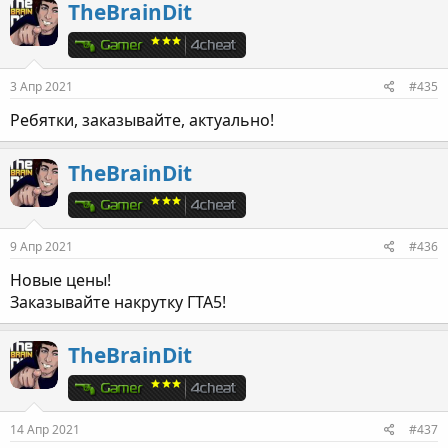
TheBrainDit
3 Апр 2021
#435
Ребятки, заказывайте, актуально!
TheBrainDit
9 Апр 2021
#436
Новые цены!
Заказывайте накрутку ГТА5!
TheBrainDit
14 Апр 2021
#437