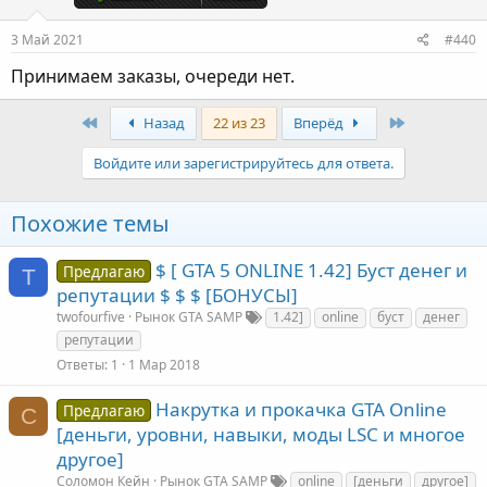
3 Май 2021
#440
Принимаем заказы, очереди нет.
First
Last
Назад
22 из 23
Вперёд
Войдите или зарегистрируйтесь для ответа.
Похожие темы
$ [ GTA 5 ONLINE 1.42] Буст денег и
Предлагаю
T
репутации $ $ $ [БОНУСЫ]
twofourfive
Рынок GTA SAMP
1.42]
online
буст
денег
репутации
Ответы
1
1 Мар 2018
Накрутка и прокачка GTA Online
Предлагаю
С
[деньги, уровни, навыки, моды LSC и многое
другое]
Соломон Кейн
Рынок GTA SAMP
online
[деньги
другое]