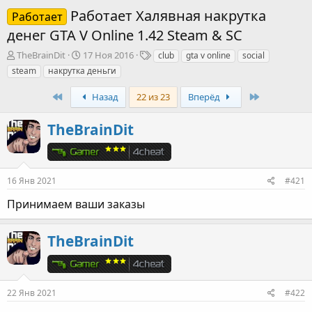
Работает Халявная накрутка
Работает
денег GTA V Online 1.42 Steam & SC
А
Д
Т
TheBrainDit
17 Ноя 2016
club
gta v online
social
в
а
е
steam
накрутка деньги
т
т
г
о
а
и
First
Last
Назад
22 из 23
Вперёд
р
н
т
а
TheBrainDit
е
ч
м
а
ы
л
а
16 Янв 2021
#421
Принимаем ваши заказы
TheBrainDit
22 Янв 2021
#422