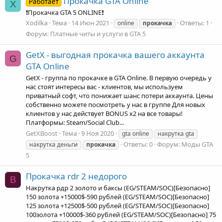
Прокачка GTA Online
Работает
X
❗Прокачка GTA 5 ONLINE❗
Xodilka
Тема
14 Июн 2021
Ответы: 1
online
прокачка
Форум:
Платные читы и услуги в GTA 5
GetX - выгодная прокачка вашего аккаунта
G
GTA Online
GetX - группа по прокачке в GTA Online. В первую очередь у
нас стоят интересы вас - клиентов, мы используем
приватный софт, что понижает шанс потери аккаунта. Цены
собственно можете посмотреть у нас в группе Для новых
клиентов у нас действует BONUS x2 на все товары!
Платформы: Steam/Social Club...
GetXBoost
Тема
9 Ноя 2020
gta online
накрутка gta
Ответы: 0
Форум:
Моды GTA
накрутка деньги
прокачка
5
Прокачка rdr 2 недорого
B
Накрутка рдр 2 золото и баксы (EG/STEAM/SOC)[Безопасно]
150 золота +15000$-590 рублей (EG/STEAM/SOC)[Безопасно]
125 золота +12500$-500 рублей (EG/STEAM/SOC)[Безопасно]
100золота +10000$-360 рублей (EG/STEAM/SOC)[Безопасно] 75