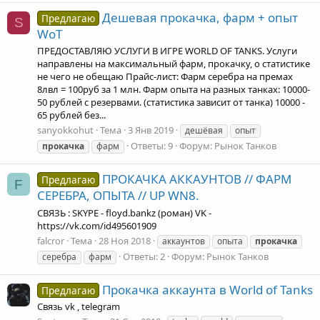
Дешевая прокачка, фарм + опыт
Предлагаю
S
WoT
ПРЕДОСТАВЛЯЮ УСЛУГИ В ИГРЕ WORLD OF TANKS. Услуги
направлены на максимальный фарм, прокачку, о статистике
не чего не обещаю Прайс-лист: Фарм серебра на премах
8лвл = 100руб за 1 млн. Фарм опыта на разных танках: 10000-
50 рублей с резервами. (статистика зависит от танка) 10000 -
65 рублей без...
sanyokkohut
Тема
3 Янв 2019
дешёвая
опыт
Ответы: 9
Форум:
Рынок Танков
прокачка
фарм
ПРОКАЧКА АККАУНТОВ // ФАРМ
Предлагаю
F
СЕРЕБРА, ОПЫТА // UP WN8.
СВЯЗЬ : SKYPE - floyd.bankz (роман) VK -
https://vk.com/id495601909
falcror
Тема
28 Ноя 2018
аккаунтов
опыта
прокачка
Ответы: 2
Форум:
Рынок Танков
серебра
фарм
Прокачка аккаунта в World of Tanks
Предлагаю
Связь vk , telegram