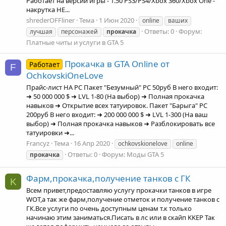
Работает на версии игры - 1.50 PS3/PS4/Xbox 360/Xbox One -
накрутка НЕ...
shrederOFFliner
Тема
1 Июн 2020
online
ваших
Ответы: 0
Форум:
лучшая
персонажей
прокачка
Платные читы и услуги в GTA 5
Прокачка в GTA Online от
Работает
F
OchkovskiOneLove
Прайс-лист НА PC Пакет "Безумный" PC 50руб В него входит:
➜ 50 000 000 $ ➜ LVL 1-80 (На выбор) ➜ Полная прокачка
навыков ➜ Открытие всех татуировок. Пакет "Барыга" PC
200руб В него входит: ➜ 200 000 000 $ ➜ LVL 1-300 (На ваш
выбор) ➜ Полная прокачка навыков ➜ Разблокировать все
татуировки ➜...
Francyz
Тема
16 Апр 2020
ochkovskionelove
online
Ответы: 0
Форум:
Моды GTA 5
прокачка
Фарм,прокачка,получение танков с ГК
K
Всем привет,предоставляю услугу прокачки танков в игре
WOT,а так же фарм,получение отметок и получение танков с
ГК.Все услуги по очень доступным ценам т.к только
начинаю этим заниматься.Писать в лс или в скайп KKEP Так