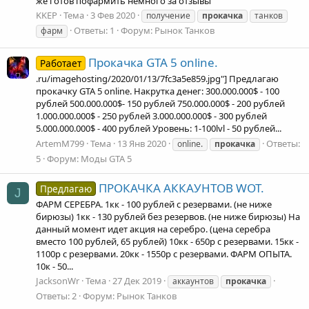
же готов пофармить немного за отзывы
KKEP
Тема
3 Фев 2020
получение
прокачка
танков
Ответы: 1
Форум:
Рынок Танков
фарм
Прокачка GTA 5 online.
Работает
.ru/imagehosting/2020/01/13/7fc3a5e859.jpg"] Предлагаю
прокачку GTA 5 online. Накрутка денег: 300.000.000$ - 100
рублей 500.000.000$- 150 рублей 750.000.000$ - 200 рублей
1.000.000.000$ - 250 рублей 3.000.000.000$ - 300 рублей
5.000.000.000$ - 400 рублей Уровень: 1-100lvl - 50 рублей...
ArtemM799
Тема
13 Янв 2020
Ответы:
online.
прокачка
5
Форум:
Моды GTA 5
ПРОКАЧКА АККАУНТОВ WOT.
Предлагаю
J
ФАРМ СЕРЕБРА. 1кк - 100 рублей с резервами. (не ниже
бирюзы) 1кк - 130 рублей без резервов. (не ниже бирюзы) На
данный момент идет акция на серебро. (цена серебра
вместо 100 рублей, 65 рублей) 10кк - 650р с резервами. 15кк -
1100р с резервами. 20кк - 1550р c резервами. ФАРМ ОПЫТА.
10к - 50...
JacksonWr
Тема
27 Дек 2019
аккаунтов
прокачка
Ответы: 2
Форум:
Рынок Танков