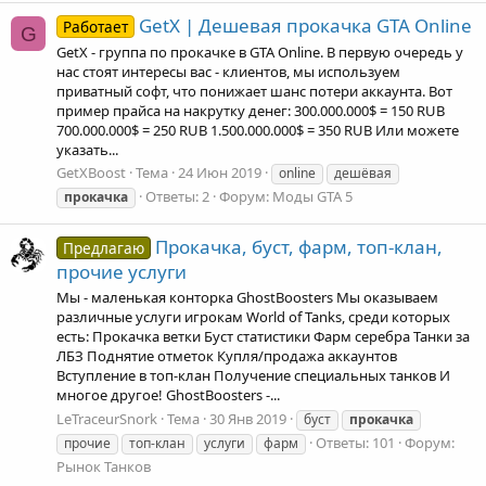
GetX | Дешевая прокачка GTA Online
Работает
G
GetX - группа по прокачке в GTA Online. В первую очередь у
нас стоят интересы вас - клиентов, мы используем
приватный софт, что понижает шанс потери аккаунта. Вот
пример прайса на накрутку денег: 300.000.000$ = 150 RUB
700.000.000$ = 250 RUB 1.500.000.000$ = 350 RUB Или можете
указать...
GetXBoost
Тема
24 Июн 2019
online
дешёвая
Ответы: 2
Форум:
Моды GTA 5
прокачка
Прокачка, буст, фарм, топ-клан,
Предлагаю
прочие услуги
Мы - маленькая конторка GhostBoosters Мы оказываем
различные услуги игрокам World of Tanks, среди которых
есть: Прокачка ветки Буст статистики Фарм серебра Танки за
ЛБЗ Поднятие отметок Купля/продажа аккаунтов
Вступление в топ-клан Получение специальных танков И
многое другое! GhostBoosters -...
LeTraceurSnork
Тема
30 Янв 2019
буст
прокачка
Ответы: 101
Форум:
прочие
топ-клан
услуги
фарм
Рынок Танков