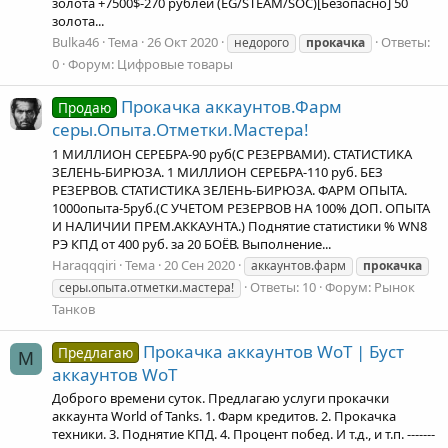
золота +7500$-270 рублей (EG/STEAM/SOC)[Безопасно] 50
золота...
Bulka46
Тема
26 Окт 2020
Ответы:
недорого
прокачка
0
Форум:
Цифровые товары
Прокачка аккаунтов.Фарм
Продаю
серы.Опыта.Отметки.Мастера!
1 МИЛЛИОН СЕРЕБРА-90 руб(С РЕЗЕРВАМИ). СТАТИСТИКА
ЗЕЛЕНЬ-БИРЮЗА. 1 МИЛЛИОН СЕРЕБРА-110 руб. БЕЗ
РЕЗЕРВОВ. СТАТИСТИКА ЗЕЛЕНЬ-БИРЮЗА. ФАРМ ОПЫТА.
1000опыта-5руб.(С УЧЕТОМ РЕЗЕРВОВ НА 100% ДОП. ОПЫТА
И НАЛИЧИИ ПРЕМ.АККАУНТА.) Поднятие статистики % WN8
РЭ КПД от 400 руб. за 20 БОЁВ. Выполнение...
Haraqqqiri
Тема
20 Сен 2020
аккаунтов.фарм
прокачка
Ответы: 10
Форум:
Рынок
серы.опыта.отметки.мастера!
Танков
Прокачка аккаунтов WoT | Буст
Предлагаю
M
аккаунтов WoT
Доброго времени суток. Предлагаю услуги прокачки
аккаунта World of Tanks. 1. Фарм кредитов. 2. Прокачка
техники. 3. Поднятие КПД. 4. Процент побед. И т.д., и т.п. -------