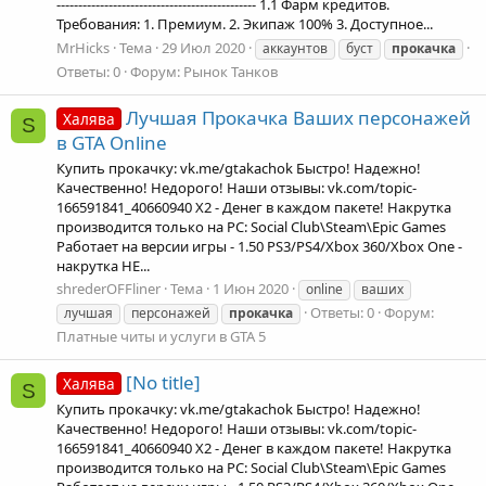
---------------------------------------------- 1.1 Фарм кредитов.
Требования: 1. Премиум. 2. Экипаж 100% 3. Доступное...
MrHicks
Тема
29 Июл 2020
аккаунтов
буст
прокачка
Ответы: 0
Форум:
Рынок Танков
Лучшая Прокачка Ваших персонажей
Халява
S
в GTA Online
Купить прокачку: vk.me/gtakachok Быстро! Надежно!
Качественно! Недорого! Наши отзывы: vk.com/topic-
166591841_40660940 X2 - Денег в каждом пакете! Накрутка
производится только на PC: Social Club\Steam\Epic Games
Работает на версии игры - 1.50 PS3/PS4/Xbox 360/Xbox One -
накрутка НЕ...
shrederOFFliner
Тема
1 Июн 2020
online
ваших
Ответы: 0
Форум:
лучшая
персонажей
прокачка
Платные читы и услуги в GTA 5
[No title]
Халява
S
Купить прокачку: vk.me/gtakachok Быстро! Надежно!
Качественно! Недорого! Наши отзывы: vk.com/topic-
166591841_40660940 X2 - Денег в каждом пакете! Накрутка
производится только на PC: Social Club\Steam\Epic Games