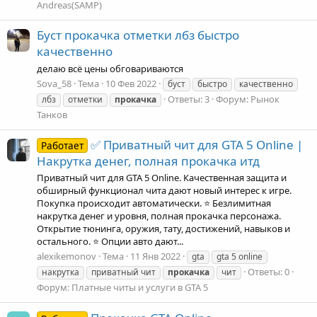
Andreas(SAMP)
Буст прокачка отметки лбз быстро
качественно
делаю всё цены обговариваются
Sova_58
Тема
10 Фев 2022
буст
быстро
качественно
Ответы: 3
Форум:
Рынок
лбз
отметки
прокачка
Танков
✅ Приватный чит для GTA 5 Online |
Работает
Накрутка денег, полная прокачка итд
Приватный чит для GTA 5 Online. Качественная защита и
обширный функционал чита дают новый интерес к игре.
Покупка происходит автоматически. ⭐ Безлимитная
накрутка денег и уровня, полная прокачка персонажа.
Открытие тюнинга, оружия, тату, достижений, навыков и
остального. ⭐ Опции авто дают...
alexikemonov
Тема
11 Янв 2022
gta
gta 5 online
Ответы: 0
накрутка
приватный чит
прокачка
чит
Форум:
Платные читы и услуги в GTA 5