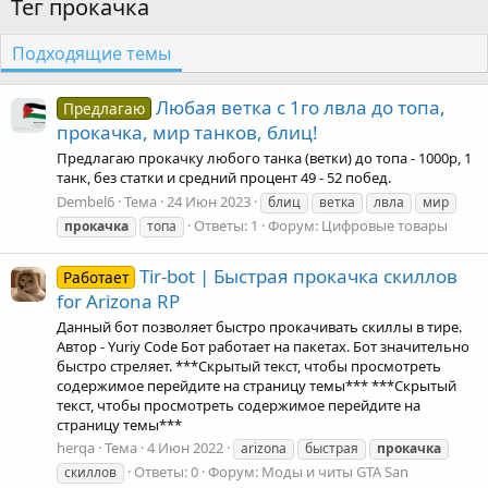
Тег прокачка
Подходящие темы
Любая ветка с 1го лвла до топа,
Предлагаю
прокачка, мир танков, блиц!
Предлагаю прокачку любого танка (ветки) до топа - 1000р, 1
танк, без статки и средний процент 49 - 52 побед.
Dembel6
Тема
24 Июн 2023
блиц
ветка
лвла
мир
Ответы: 1
Форум:
Цифровые товары
прокачка
топа
Tir-bot | Быстрая прокачка скиллов
Работает
for Arizona RP
Данный бот позволяет быстро прокачивать скиллы в тире.
Автор - Yuriy Code Бот работает на пакетах. Бот значительно
быстро стреляет. ***Скрытый текст, чтобы просмотреть
содержимое перейдите на страницу темы*** ***Скрытый
текст, чтобы просмотреть содержимое перейдите на
страницу темы***
herqa
Тема
4 Июн 2022
arizona
быстрая
прокачка
Ответы: 0
Форум:
Моды и читы GTA San
скиллов