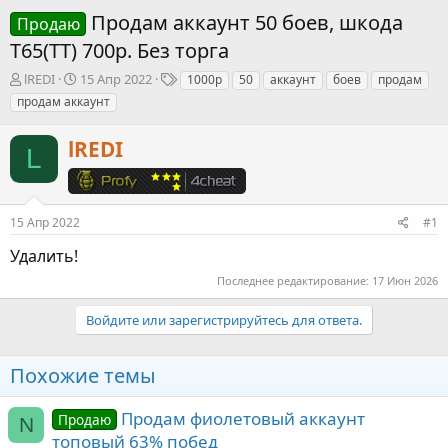
Продам аккаунт 50 боев, шкода
Продаю
Т65(ТТ) 700р. Без торга
А
Д
Т
lREDI
15 Апр 2022
1000р
50
аккаунт
боев
продам
в
а
е
продам аккаунт
т
т
г
о
а
и
lREDI
р
н
L
т
а
е
ч
м
а
ы
л
15 Апр 2022
#1
а
Удалить!
Последнее редактирование:
17 Июн 2026
Войдите или зарегистрируйтесь для ответа.
Похожие темы
Продам фиолетовый аккаунт
Продаю
N
топовый 63% побед