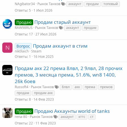
NAgibator34
Рынок Танков
аккаунт
продам
топовый
Ответы
5
1 Июл 2026
Продам старый аккаунт
Продаю
RAW98RUS
Рынок Танков
аккаунт
продам
Ответы
17
27 Июл 2026
Продам аккаунт в стим
Вопрос
N
nik0laich
Steam
Ответы
1
16 Ноя 2025
Продам акк 22 према 8лвл, 2 9лвл, 28 прочих
премов, 3 месяца према, 51.6%, wn8 1400,
26k боев
Russoft4
Рынок Танков
8лвл
акк
према
премов
продам
продам акк
Ответы
8
14 Фев 2023
Продаю Аккаунты world of tanks
Продаю
rena-80
Рынок Танков
аккаунт
кттс
ст
Ответы
22
11 Фев 2023