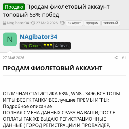
Продам фиолетовый аккаунт
Продаю
топовый 63% побед
А
Д
Т
NAgibator34
27 Май 2026
аккаунт
продам
топовый
в
а
е
т
т
г
NAgibator34
N
о
а
и
р
н
т
а
е
ч
27 Май 2026
#1
м
а
ы
л
ПРОДАМ ФИОЛЕТОВЫЙ АККАУНТ​
а
ОТЛИЧНАЯ СТАТИСТИКА 63% , WN8 - 3496;ВСЕ ТОПЫ
ИГРЫ;ВСЕ ГК ТАНКИ;ВСЕ лучшие ПРЕМЫ ИГРЫ;
Подробное описание
ПОЛНАЯ СМЕНА ДАННЫХ СРАЗУ НА ВАШИ;ПОСЛЕ
ОПЛАТЫ ТАК ЖЕ ВЫДАЮ РЕГИСТРАЦИОННЫЕ
ДАННЫЕ ( ГОРОД РЕГИСТРАЦИИ И ПРОВАЙДЕР,