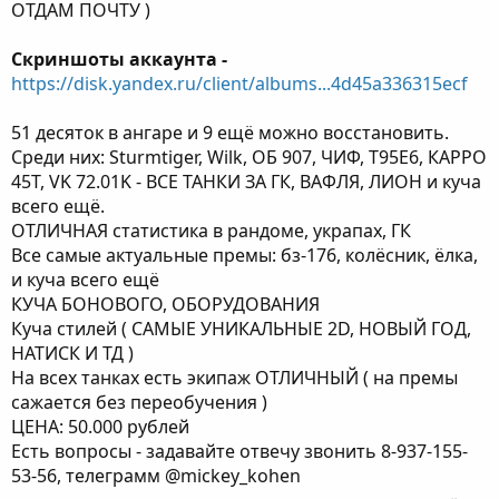
ОТДАМ ПОЧТУ )
Скриншоты аккаунта -
https://disk.yandex.ru/client/albums...4d45a336315ecf
51 десяток в ангаре и 9 ещё можно восстановить.
Среди них: Sturmtiger, Wilk, ОБ 907, ЧИФ, Т95Е6, КАРРО
45Т, VK 72.01K - ВСЕ ТАНКИ ЗА ГК, ВАФЛЯ, ЛИОН и куча
всего ещё.
ОТЛИЧНАЯ статистика в рандоме, украпах, ГК
Все самые актуальные премы: бз-176, колёсник, ёлка,
и куча всего ещё
КУЧА БОНОВОГО, ОБОРУДОВАНИЯ
Куча стилей ( САМЫЕ УНИКАЛЬНЫЕ 2D, НОВЫЙ ГОД,
НАТИСК И ТД )
На всех танках есть экипаж ОТЛИЧНЫЙ ( на премы
сажается без переобучения )
ЦЕНА: 50.000 рублей
Есть вопросы - задавайте отвечу звонить 8-937-155-
53-56, телеграмм @mickey_kohen