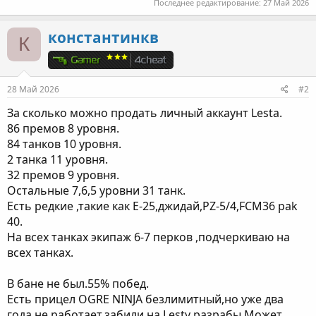
Последнее редактирование:
27 Май 2026
константинкв
К
28 Май 2026
#2
За сколько можно продать личный аккаунт Lesta.
86 премов 8 уровня.
84 танков 10 уровня.
2 танка 11 уровня.
32 премов 9 уровня.
Остальные 7,6,5 уровни 31 танк.
Есть редкие ,такие как E-25,джидай,PZ-5/4,FCM36 pak
40.
На всех танках экипаж 6-7 перков ,подчеркиваю на
всех танках.
В бане не был.55% побед.
Есть прицел OGRE NINJA безлимитный,но уже два
года не работает,забили на Lesty разрабы.Может