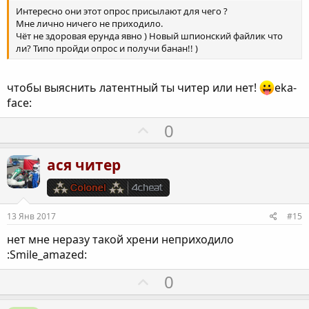
ы
Интересно они этот опрос присылают для чего ?
й
Мне лично ничего не приходило.
Чёт не здоровая ерунда явно ) Новый шпионский файлик что
г
ли? Типо пройди опрос и получи банан!! )
о
л
чтобы выяснить латентный ты читер или нет!
eka-
о
face:
с
П
0
о
з
ася читер
и
т
и
13 Янв 2017
#15
в
нет мне неразу такой хрени неприходило
н
:Smile_amazed:
ы
й
П
0
г
о