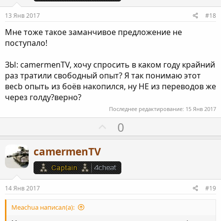
т
о
и
13 Янв 2017
#18
с
в
Мне тоже такое заманчивое предложение не
н
поступало!
ы
й
ЗЫ: camermenTV, хочу спросить в каком году крайний
г
раз тратили свободный опыт? Я так понимаю этот
о
весb опыть из боёв накопился, ну НЕ из переводов же
л
через голду?верно?
о
Последнее редактирование:
15 Янв 2017
с
П
0
о
з
camermenTV
и
т
и
14 Янв 2017
#19
в
н
Meachua написал(а):
ы