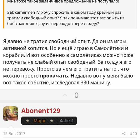
Мне тоже такое заманчивое предложение не поступало!
й
ЗЫ: camermenTV, хочу спросить в каком году крайний раз
г
тратили свободный опыт? Я так понимаю этот вес опыть из
о
боёв накопился, ну из переводов через голду?
л
о
Я давно не тратил свободный опыт. Да он из игры
с
активной копится. Но я ещё играю в Самолётики и
корабли. И вот особенно в самолётиках можно тоже
получать не слабый опыт свободный. За голду я его
не перевожу. Просто за чем его тратить на то , что
можно просто
прокачать
. Недавно вот у меня было
вот такое событие, исследовал 330 машину.
П
0
о
з
Abonent129
и
т
и
15 Янв 2017
#20
в