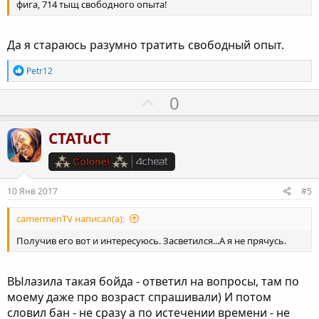
фига, 714 тыщ свободного опыта!
Да я стараюсь разумно тратить свободный опыт.
Р
Petr12
е
а
П
0
к
о
ц
и
з
CTATuCT
и
и
:
т
и
10 Янв 2017
#5
в
н
camermenTV написал(а):
ы
Получив его вот и интересуюсь. Засветился...А я не прячусь.
й
г
ВЫлазила такая бойда - ответил на вопросы, там по
о
моему даже про возраст спрашивали) И потом
л
словил бан - не сразу а по истечении времени - не