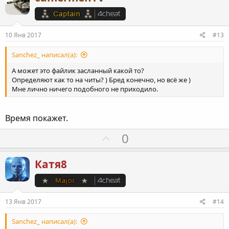
и
т
и
10 Янв 2017
#13
в
н
Sanchez_ написал(а):
ы
А может это файлик засланный какой то?
й
Определяют как то на читы? ) Бред конечно, но всё же )
Мне лично ничего подобного не приходило.
г
о
л
Время покажет.
о
П
0
с
о
з
Катя8
и
т
и
13 Янв 2017
#14
в
н
Sanchez_ написал(а):