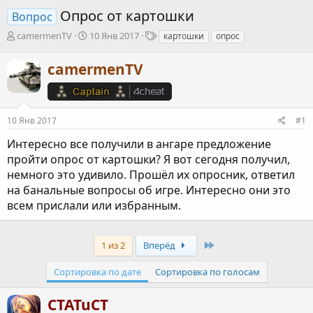
Опрос от картошки
Вопрос
А
Д
Т
camermenTV
10 Янв 2017
картошки
опрос
в
а
е
т
т
г
camermenTV
о
а
и
р
н
т
а
е
ч
10 Янв 2017
#1
м
а
ы
л
Интересно все получили в ангаре предложение
а
пройти опрос от картошки? Я вот сегодня получил,
немного это удивило. Прошёл их опросник, ответил
на банальные вопросы об игре. Интересно они это
всем прислали или избранным.
Last
1 из 2
Вперёд
Сортировка по дате
Сортировка по голосам
CTATuCT