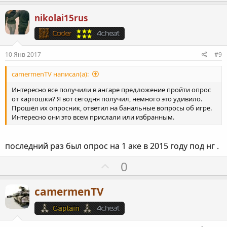
о
л
з
о
nikolai15rus
и
с
т
и
10 Янв 2017
#9
в
н
camermenTV написал(а):
ы
Интересно все получили в ангаре предложение пройти опрос
й
от картошки? Я вот сегодня получил, немного это удивило.
Прошёл их опросник, ответил на банальные вопросы об игре.
г
Интересно они это всем прислали или избранным.
о
л
последний раз был опрос на 1 аке в 2015 году под нг .
о
с
П
0
о
з
camermenTV
и
т
и