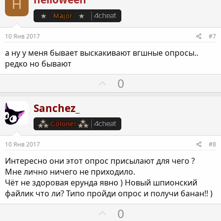
H
и
т
и
10 Янв 2017
#7
в
а ну у меня бывает выскакивают вгшные опросы..
н
редко но бывают
ы
й
П
0
г
о
о
з
Sanchez_
л
и
о
т
с
и
10 Янв 2017
#8
в
Интересно они этот опрос присылают для чего ?
н
Мне лично ничего не приходило.
ы
Чёт не здоровая ерунда явно ) Новый шпионский
й
файлик что ли? Типо пройди опрос и получи банан!! )
г
П
о
0