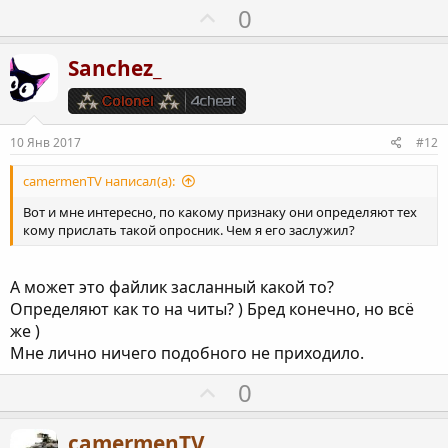
ы
П
0
й
о
г
з
Sanchez_
о
и
л
т
о
и
10 Янв 2017
#12
с
в
н
camermenTV написал(а):
ы
Вот и мне интересно, по какому признаку они определяют тех
й
кому прислать такой опросник. Чем я его заслужил?
г
о
А может это файлик засланный какой то?
л
Определяют как то на читы? ) Бред конечно, но всё
о
же )
с
Мне лично ничего подобного не приходило.
П
0
о
з
camermenTV