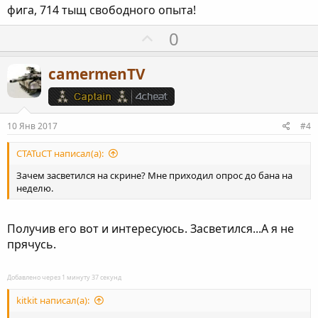
фига, 714 тыщ свободного опыта!
н
ы
П
0
й
о
г
з
camermenTV
о
и
л
т
о
и
10 Янв 2017
#4
с
в
н
CTATuCT написал(а):
ы
Зачем засветился на скрине? Мне приходил опрос до бана на
й
неделю.
г
о
Получив его вот и интересуюсь. Засветился...А я не
л
прячусь.
о
с
Добавлено через 1 минуту 37 секунд
kitkit написал(а):