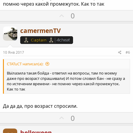
о
помню через какой промежуток. Как то так
с
П
0
о
з
camermenTV
и
т
и
10 Янв 2017
#6
в
н
CTATuCT написал(а):
ы
ВЫлазила такая бойда - ответил на вопросы, там по моему
й
даже про возраст спрашивали) И потом словил бан - не сразу а
по истечении времени - не помню через какой промежуток.
г
Как то так
о
л
Да да да, про возраст спросили.
о
с
П
0
о
з
helloween