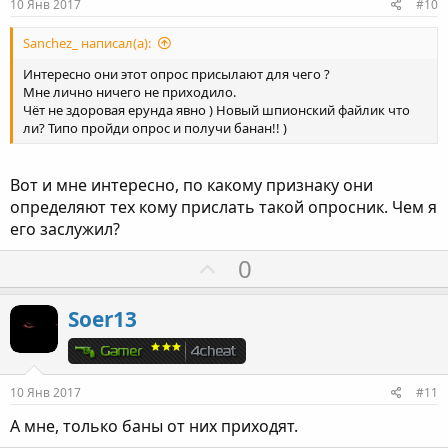
10 Янв 2017
#10
в
н
Sanchez_ написал(а):
ы
Интересно они этот опрос присылают для чего ?
й
Мне лично ничего не приходило.
Чёт не здоровая ерунда явно ) Новый шпионский файлик что
г
ли? Типо пройди опрос и получи банан!! )
о
л
Вот и мне интересно, по какому признаку они
о
определяют тех кому прислать такой опросник. Чем я
с
его заслужил?
П
0
о
з
Soer13
и
т
и
10 Янв 2017
#11
в
А мне, только баны от них приходят.
н