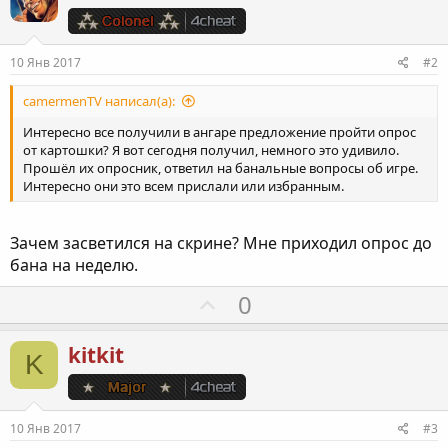
10 Янв 2017
#2
camermenTV написал(а):
Интересно все получили в ангаре предложение пройти опрос
от картошки? Я вот сегодня получил, немного это удивило.
Прошёл их опросник, ответил на банальные вопросы об игре.
Интересно они это всем прислали или избранным.
Зачем засветился на скрине? Мне приходил опрос до
бана на неделю.
П
0
о
з
kitkit
K
и
т
и
10 Янв 2017
#3
в