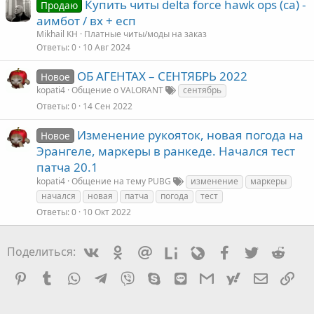
Купить читы delta force hawk ops (ca) -
Продаю
аимбот / вх + есп
Mikhail KH
Платные читы/моды на заказ
Ответы
0
10 Авг 2024
ОБ АГЕНТАХ – СЕНТЯБРЬ 2022
Новое
kopati4
Общение о VALORANT
сентябрь
Ответы
0
14 Сен 2022
Изменение рукояток, новая погода на
Новое
Эрангеле, маркеры в ранкеде. Начался тест
патча 20.1
kopati4
Общение на тему PUBG
изменение
маркеры
начался
новая
патча
погода
тест
Ответы
0
10 Окт 2022
Vkontakte
Odnoklassniki
Mail.ru
Liveinternet
Livejournal
Facebook
Twitter
Redd
Поделиться:
Pinterest
Tumblr
WhatsApp
Telegram
Viber
Skype
Line
Gmail
yahoomail
Электро
Сс