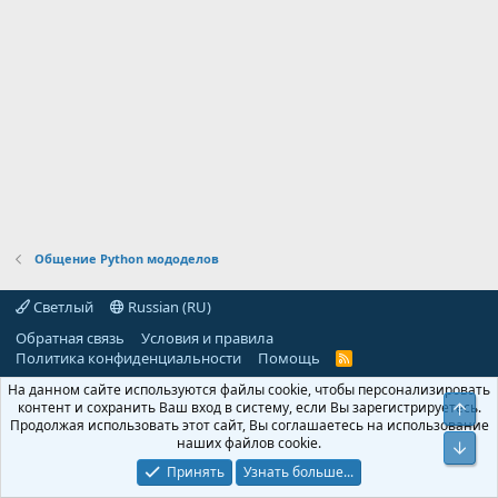
Общение Python мододелов
Светлый
Russian (RU)
Обратная связь
Условия и правила
Политика конфиденциальности
Помощь
R
S
На данном сайте используются файлы cookie, чтобы персонализировать
S
контент и сохранить Ваш вход в систему, если Вы зарегистрируетесь.
Свер
Продолжая использовать этот сайт, Вы соглашаетесь на использование
наших файлов cookie.
Сниз
Принять
Узнать больше...