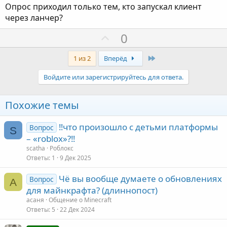
Опрос приходил только тем, кто запускал клиент
н
через ланчер?
ы
й
П
0
г
о
о
з
Last
1 из 2
Вперёд
л
и
Войдите или зарегистрируйтесь для ответа.
о
т
с
и
Похожие темы
в
н
‼️что произошло с детьми платформы
Вопрос
S
ы
– «roblox»?‼️
й
scatha
Роблокс
г
Ответы
1
9 Дек 2025
о
Чё вы вообще думаете о обновлениях
Вопрос
л
А
для майнкрафта? (длиннопост)
о
асаня
Общение о Minecraft
с
Ответы
5
22 Дек 2024