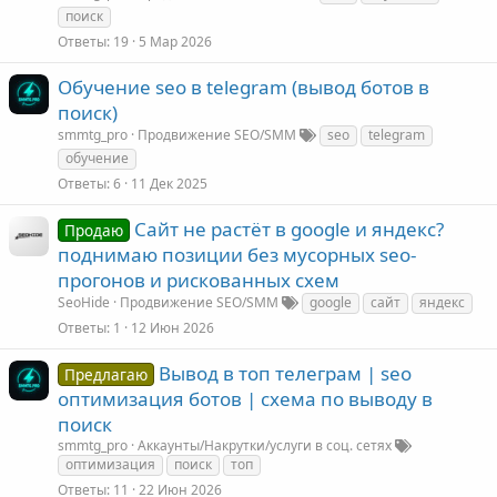
поиск
Ответы
19
5 Мар 2026
Обучение seo в telegram (вывод ботов в
поиск)
smmtg_pro
Продвижение SEO/SMM
seo
telegram
обучение
Ответы
6
11 Дек 2025
Сайт не растёт в google и яндекс?
Продаю
поднимаю позиции без мусорных seo-
прогонов и рискованных схем
SeoHide
Продвижение SEO/SMM
google
сайт
яндекс
Ответы
1
12 Июн 2026
Вывод в топ телеграм | seo
Предлагаю
оптимизация ботов | схема по выводу в
поиск
smmtg_pro
Аккаунты/Накрутки/услуги в соц. сетях
оптимизация
поиск
топ
Ответы
11
22 Июн 2026