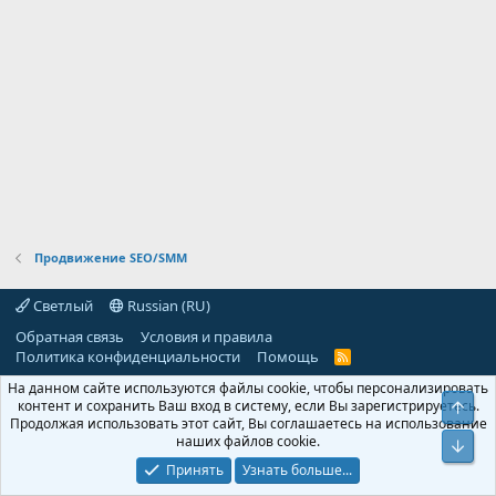
Продвижение SEO/SMM
Светлый
Russian (RU)
Обратная связь
Условия и правила
Политика конфиденциальности
Помощь
R
S
На данном сайте используются файлы cookie, чтобы персонализировать
S
контент и сохранить Ваш вход в систему, если Вы зарегистрируетесь.
Свер
Продолжая использовать этот сайт, Вы соглашаетесь на использование
наших файлов cookie.
Сниз
Принять
Узнать больше...