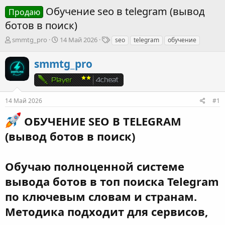
Обучение seo в telegram (вывод
Продаю
ботов в поиск)
А
Д
Т
smmtg_pro
14 Май 2026
seo
telegram
обучение
в
а
е
т
т
г
smmtg_pro
о
а
и
р
н
т
а
е
ч
14 Май 2026
#1
м
а
ы
л
ОБУЧЕНИЕ SEO В TELEGRAM
а
(вывод ботов в поиск)
Обучаю полноценной системе
вывода ботов в топ поиска Telegram
по ключевым словам и странам.
Методика подходит для сервисов,