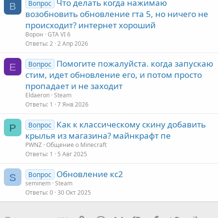
Что делать когда нажимаю
Вопрос
В
возобновить обновление гта 5, но ничего не
происходит? интернет хороший
Ворон
GTA VI 6
Ответы
2
2 Апр 2026
Помогите пожалуйста. когда запускаю
Вопрос
E
стим, идет обновление его, и потом просто
пропадает и не заходит
Eldaeron
Steam
Ответы
1
7 Янв 2026
Как к классическому скину добавить
Вопрос
P
крылья из магазина? майнкрафт пе
PWNZ
Общение о Minecraft
Ответы
1
5 Авг 2025
Обновление кс2
Вопрос
S
seminem
Steam
Ответы
0
30 Окт 2025