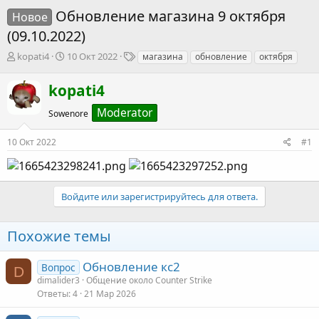
Обновление магазина 9 октября
Новое
(09.10.2022)
А
Д
Т
kopati4
10 Окт 2022
магазина
обновление
октября
в
а
е
т
т
г
kopati4
о
а
и
р
н
Moderator
Sowenore
т
а
е
ч
10 Окт 2022
#1
м
а
ы
л
а
Войдите или зарегистрируйтесь для ответа.
Похожие темы
Обновление кс2
Вопрос
D
dimalider3
Общение около Counter Strike
Ответы
4
21 Мар 2026