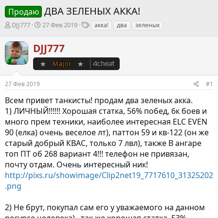
ДВА ЗЕЛЕНЫХ АККА!
Продаю
А
Д
Т
DJJ777
27 Фев 2019
акка!
два
зеленых
в
а
е
т
т
г
DJJ777
о
а
и
р
н
т
а
е
ч
27 Фев 2019
#1
м
а
ы
л
Всем привет танкисты! продам два зеленых акка.
а
1) ЛИЧНЫЙ!!!!!! Хорошая статка, 56% побед, 6к боев и
много прем техники, наиболее интересная ELC EVEN
90 (елка) очень веселое лт), паттон 59 и кв-122 (он же
старый добрый КВАС, только 7 лвл), также В ангаре
топ ПТ об 268 вариант 4!!! телефон не привязан,
почту отдам. Очень интересный ник!
http://pixs.ru/showimage/Clip2net19_7717610_31325202
.png
2) Не брут, покупал сам его у уважаемого на данном