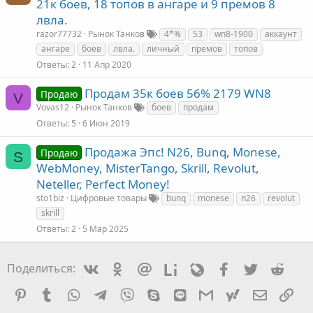
21к боев, 18 топов в ангаре и 9 премов 8
лвла.
razor77732
Рынок Танков
4*%
53
wn8-1900
аккаунт
ангаре
боев
лвла.
личный
премов
топов
Ответы
2
11 Апр 2020
Продам 35к боев 56% 2179 WN8
Продаю
V
Vovas12
Рынок Танков
боев
продам
Ответы
5
6 Июн 2019
Продажа Эпс! N26, Bunq, Monese,
Продаю
S
WebMoney, MisterTango, Skrill, Revolut,
Neteller, Perfect Money!
sto1biz
Цифровые товары
bunq
monese
n26
revolut
skrill
Ответы
2
5 Мар 2025
Vkontakte
Odnoklassniki
Mail.ru
Liveinternet
Livejournal
Facebook
Twitter
Redd
Поделиться:
Pinterest
Tumblr
WhatsApp
Telegram
Viber
Skype
Line
Gmail
yahoomail
Электро
Сс