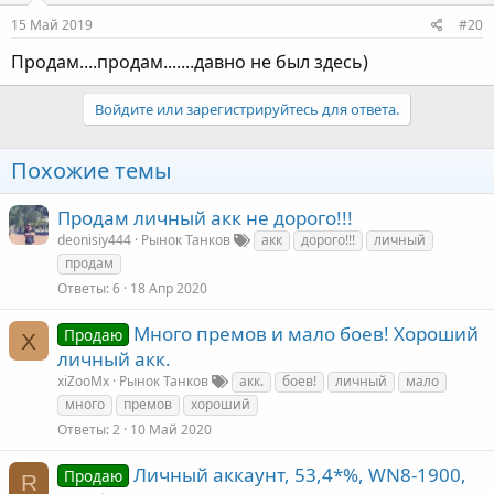
15 Май 2019
#20
Продам....продам.......давно не был здесь)
Войдите или зарегистрируйтесь для ответа.
Похожие темы
Продам личный акк не дорого!!!
deonisiy444
Рынок Танков
акк
дорого!!!
личный
продам
Ответы
6
18 Апр 2020
Много премов и мало боев! Хороший
Продаю
X
личный акк.
xiZooMx
Рынок Танков
акк.
боев!
личный
мало
много
премов
хороший
Ответы
2
10 Май 2020
Личный аккаунт, 53,4*%, WN8-1900,
Продаю
R