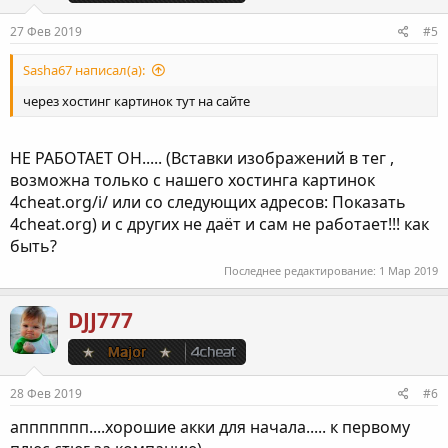
27 Фев 2019
#5
Sasha67 написал(а):
через хостинг картинок тут на сайте
НЕ РАБОТАЕТ ОН..... (Вставки изображений в тег ,
возможна только с нашего хостинга картинок
4cheat.org/i/ или со следующих адресов: Показать
4cheat.org) и с других не даёт и сам не работает!!! как
быть?
Последнее редактирование:
1 Мар 2019
DJJ777
28 Фев 2019
#6
аппппппп....хорошие акки для начала..... к первому