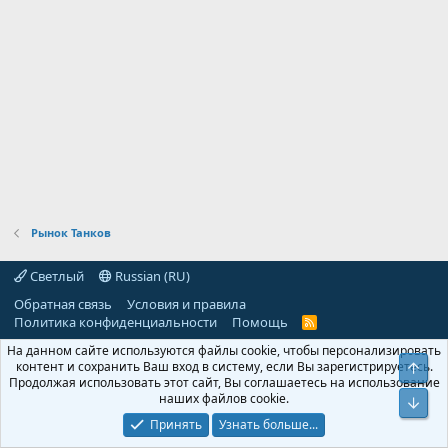
Рынок Танков
Светлый
Russian (RU)
Обратная связь
Условия и правила
Политика конфиденциальности
Помощь
R
S
На данном сайте используются файлы cookie, чтобы персонализировать
S
контент и сохранить Ваш вход в систему, если Вы зарегистрируетесь.
Свер
Продолжая использовать этот сайт, Вы соглашаетесь на использование
наших файлов cookie.
Сниз
Принять
Узнать больше...