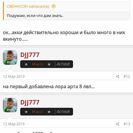
CBEHHCOH написал(а):
Подумаю, если что дам знать.
ок...акки действительно хороши и было много в них
вкинуто.....
DJJ777
12 Мар 2019
#12
на первый добавлена лора арта 8 лвл...
DJJ777
12 Мар 2019
#13