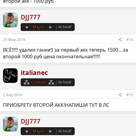
второй акк - 1000 руб
DJJ777
25 Мар 2019
#14
ВСЁ!!!!! удалил танки!) за первый акк теперь 1500....за
второй 1000 руб цена окончательная!!!!!!
italianec
2 Апр 2019
#15
ПРИОБРЕТУ ВТОРОЙ АКК!НАПИШИ ТУТ В ЛС
DJJ777