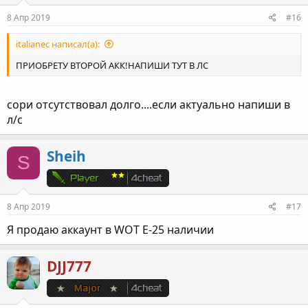
8 Апр 2019
#16
italianec написал(а):
ПРИОБРЕТУ ВТОРОЙ АКК!НАПИШИ ТУТ В ЛС
сори отсутствовал долго....если актуально напиши в
л/с
Sheih
S
8 Апр 2019
#17
Я продаю аккаунт в WOT E-25 наличии
DJJ777