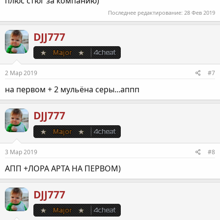
плюс стюг за компанию)
Последнее редактирование:
28 Фев 2019
DJJ777
2 Мар 2019
#7
на первом + 2 мульёна серы...аппп
DJJ777
3 Мар 2019
#8
АПП +ЛОРА АРТА НА ПЕРВОМ)
DJJ777