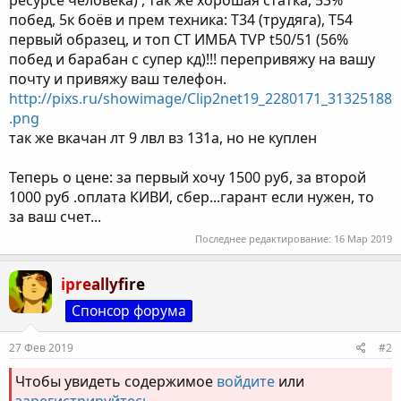
ресурсе человека) , так же хорошая статка, 53%
побед, 5к боёв и прем техника: Т34 (трудяга), Т54
первый образец, и топ СТ ИМБА TVP t50/51 (56%
побед и барабан с супер кд)!!! перепривяжу на вашу
почту и привяжу ваш телефон.
http://pixs.ru/showimage/Clip2net19_2280171_31325188
.png
так же вкачан лт 9 лвл вз 131а, но не куплен
Теперь о цене: за первый хочу 1500 руб, за второй
1000 руб .оплата КИВИ, сбер...гарант если нужен, то
за ваш счет...
Последнее редактирование:
16 Мар 2019
ipreallyfire
Спонсор форума
27 Фев 2019
#2
Чтобы увидеть содержимое
войдите
или