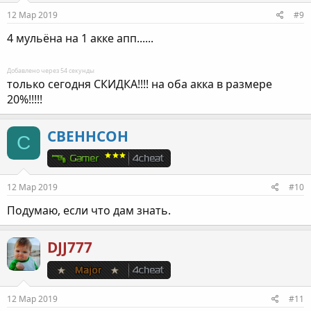
12 Мар 2019
#9
4 мульёна на 1 акке апп......
Добавлено через 54 секунды
только сегодня СКИДКА!!!! на оба акка в размере
20%!!!!!
CBEHHCOH
C
12 Мар 2019
#10
Подумаю, если что дам знать.
DJJ777
12 Мар 2019
#11