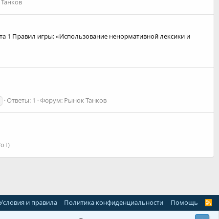
 Танков
 Пункта 1 Правил игры: «Использование ненормативной лексики и
Ответы: 1
Форум:
Рынок Танков
oT)
Условия и правила
Политика конфиденциальности
Помощь
R
S
S