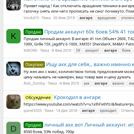
Привет народ ! Как отключить вращение техники в ангаре ?
галочку снять или чего прописать не смог почимуто. Помог
Vovk415
Тема
20 Фев 2019
ангаре
вращение
отключ
Продам аккаунт 60к боев 54% 41 то
Продаю
K
Продам личный аккаунт. В ангаре: 41 топ Объект 260X, Т-62
100X, Grille 15X, JagdPz E-100X, XM551 SheridanX, M48A1 Patt
KWORK
Тема
8 Фев 2019
59
аккаунт
ангаре
боев
Ищу акк для себя,, важно именно 
Покупаю
Ну жен акк с макс, количеством топов, предложения может
цену называть не намерен, ваш товар вам и цену думать
Rob_Zomby
Тема
4 Фев 2019
акк
ангаре
важно
им
Крокодил в ангаре
Обсуждение
https://www.youtube.com/watch?v=u1xIhFx6YtU&feature=p
pavel3333
Тема
14 Дек 2018
Ответы
ангаре
крокодил
личный акк вот Личный аккаунт. игр
Продаю
D
8500 боев, 53% побед. 700р