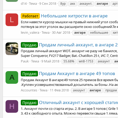
d14
Тема
9 Сен 2018
8ур
акк
аккаунт.
ангаре
арт
Небольшие хитрости в ангаре
Работает
L
Если навести курсор мышки на правый нижний угол сооб
потянув за этот уголок вы расширите окно сообщений.Те 
levin_valera
Тема
30 Авг 2018
ангаре
небольшие
хи
Продам личный аккаунт, в ангаре 2
Продаю
Продам личный аккаунт WOT. аккаунт не разу не банился, да
Super Conqueror, FV217 Badger, Bat.-Chatillon 25 t, ИС-7, Cent
Pauk
Тема
9 Май 2018
55.68%
wn8-1753
аккаунт
а
Продам Аккаунт в ангаре 49 топов
Продаю
A
Продам Аккаунт В ангаре:49 топов 25 премов Все время был
.Куплен усовершенствованный досылатель за боны .На акк
Accountes
Тема
11 Фев 2018
аккаунт
ангаре
продам
Отличный аккаунт с хорошей статис
Продаю
H
1. Аккаунт почти со старта игры. 2. В ангаре 5 топов ( Grile
3. 43 к свободного опыта. Можно перевести свыше 1 ляма. 4