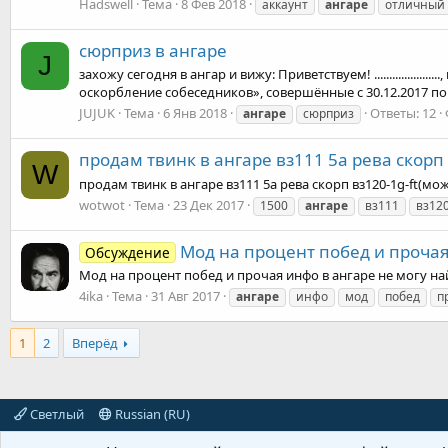
Hadswell
Тема
8 Фев 2018
аккаунт
ангаре
отличный
сюрприз в ангаре
J
захожу сегодня в ангар и вижу: Приветствуем! ............
оскорбление собеседников», совершённые с 30.12.2017 по
JUJUK
Тема
6 Янв 2018
Ответы: 12
ангаре
сюрприз
продам твинк в ангаре вз111 5а рева скорп
W
продам твинк в ангаре вз111 5а рева скорп вз120-1g-ft
wotwot
Тема
23 Дек 2017
1500
ангаре
вз111
вз120
Мод на процент побед и прочая
Обсуждение
Мод на процент побед и прочая инфо в ангаре не могу на
4ika
Тема
31 Авг 2017
ангаре
инфо
мод
побед
п
1
2
Вперёд
Светлый
Russian (RU)