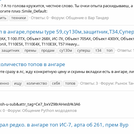
 А то голова кружится, честное слово. Ты очки опыта раскидываеш, а о
ите плиз :Smile_Default:
Ответы: 0
Форум:
Общение о Вар Тандер
ить
техники
п в ангаре,премы type 59,су130м,защитник,Т34,Супе
АX, Т-100 ЛТX, Объект 268X, ИС-7X, Объект 705АX, Объект 430УX, Объект 1
onX, T110E5X, T110E4X, T110E3X, T57 Heavy...
Ответы: 
защитник
премы
продам
су130м
суперш
т34
топ
количество топов в ангаре
е сразу в лс, жду конкретную цену и скрины вкладки есть в ангаре, 
Ответы: 3
Форум:
Рынок Та
енно
ищу
количество
себя
топов
ush-u-sub&attr_tag=Ce7_bxVZ98rAHesb%3A6
: 0
Форум:
Общение Python мододелов
ал редко. в ангаре топ ИС-7, арта об 261, прем 8ур