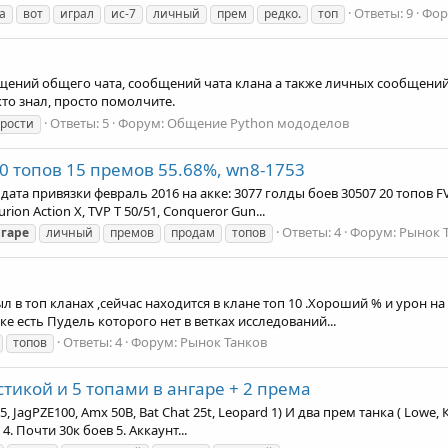
Ответы: 9
Фор
а
вот
играл
ис-7
личный
прем
редко.
топ
щений общего чата, сообщений чата клана а также личных сообщений
кто знал, просто помолчите.
Ответы: 5
Форум:
Общение Python мододелов
трости
0 топов 15 премов 55.68%, wn8-1753
та привязки февраль 2016 на акке: 3077 голды боев 30507 20 топов FV215
urion Action X, TVP T 50/51, Conqueror Gun...
Ответы: 4
Форум:
Рынок 
нгаре
личный
премов
продам
топов
 в топ кланах ,сейчас находится в клане топ 10 .Хороший % и урон на 
е есть Пудель которого нет в ветках исследований...
Ответы: 4
Форум:
Рынок Танков
топов
тикой и 5 топами в ангаре + 2 према
 15, JagPZE100, Amx 50B, Bat Chat 25t, Leopard 1) И два прем танка ( Lowe
. Почти 30к боев 5. Аккаунт...