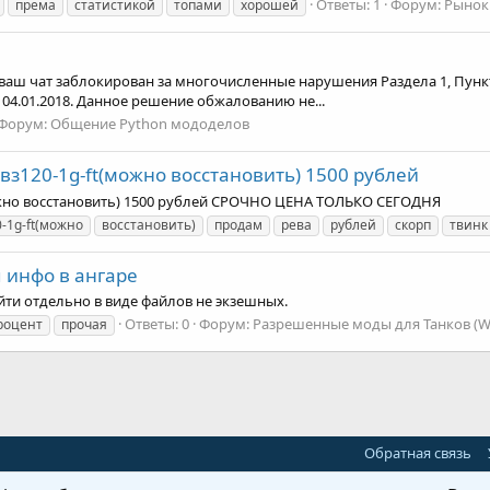
Ответы: 1
Форум:
Рынок
према
статистикой
топами
хорошей
.........., ваш чат заблокирован за многочисленные нарушения Раздела 1,
 04.01.2018. Данное решение обжалованию не...
Форум:
Общение Python мододелов
 вз120-1g-ft(можно восстановить) 1500 рублей
(можно восстановить) 1500 рублей СРОЧНО ЦЕНА ТОЛЬКО СЕГОДНЯ
-1g-ft(можно
восстановить)
продам
рева
рублей
скорп
твинк
 инфо в ангаре
йти отдельно в виде файлов не экзешных.
Ответы: 0
Форум:
Разрешенные моды для Танков (W
роцент
прочая
Обратная связь