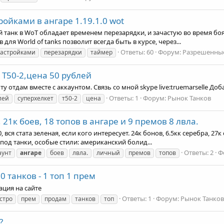
ойками в ангаре 1.19.1.0 wot
танк в WoT обладает временем перезарядки, и зачастую во время боя 
ля World of tanks позволит всегда быть в курсе, через...
Ответы: 60
Форум:
Разрешенные
астройками
перезарядки
таймер
 Т50-2,цена 50 рублей
 отдам вместе с аккаунтом. Связь со мной skype live:truemarselle Доб
Ответы: 1
Форум:
Рынок Танков
лей
суперхелкет
т50-2
цена
21к боев, 18 топов в ангаре и 9 премов 8 лвла.
вся стата зеленая, если кого интересует. 24к бонов, 6.5кк серебра, 27к
в под танки, особые стили: американский болид...
Ответы: 2
Ф
аунт
ангаре
боев
лвла.
личный
премов
топов
0 танков - 1 топ 1 прем
ация на сайте
Ответы: 1
Форум:
Рынок Танков
стро
прем
продам
танков
топ
?