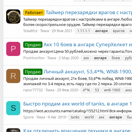
Таймер перезарядки врагов с настр
Работает
Таймер перезарядки врагов с настройками в ангаре Любой 
более скорострельное орудие. Таймер перезарядки врагов д
Stealthz
Тема
29 Янв 2021
1.11.1.1
ангаре
врагов
н
Акк 10 боев в ангаре СуперХелкет и
Продаю
P
Продам аккаунт.Цена 50 рублей,можно через гаранта.Почту
PooHooYoo
Тема
2 Мар 2020
акк
ангаре
боев
руб
Личный аккаунт, 53,4*%, WN8-1900, 
Продаю
R
Продам личный аккаунт, 21к боев, 53,4*% побед, WN8-1900, 
экипажей по 3-4 перка, есть пару где по 2 перка. 20 слото
razor77732
Тема
29 Фев 2020
4*%
53
wn8-1900
акк
Быстро продам акк world of tanks, в ангаре 1
S
https://wot.accounts.name/catalog/155212.html Вся информ
Spore
Тема
9 Авг 2019
tanks
world
акк
ангаре
бы
Как отключить вращение техники в ангаре 