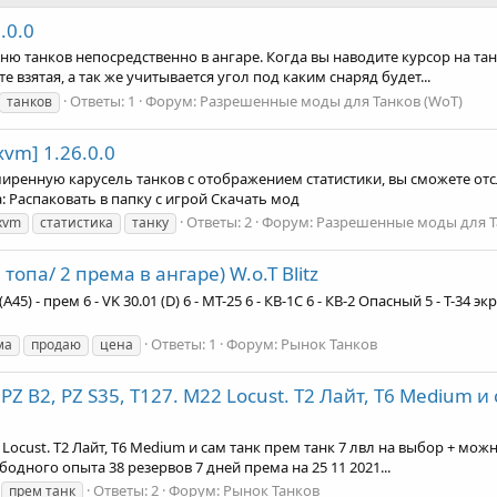
.0.0
оню танков непосредственно в ангаре. Когда вы наводите курсор на т
 взятая, а так же учитывается угол под каким снаряд будет...
Ответы: 1
Форум:
Разрешенные моды для Танков (WoT)
танков
xvm] 1.26.0.0
сширенную карусель танков с отображением статистики, вы сможете отс
: Распаковать в папку с игрой Скачать мод
Ответы: 2
Форум:
Разрешенные моды для Т
xvm
статистика
танку
опа/ 2 према в ангаре) W.o.T Blitz
V201 (A45) - прем 6 - VK 30.01 (D) 6 - МТ-25 6 - КВ-1С 6 - КВ-2 Опасный 5 -
Ответы: 1
Форум:
Рынок Танков
ма
продаю
цена
 PZ B2, PZ S35, T127. M22 Locust. T2 Лайт, T6 Medium 
M22 Locust. T2 Лайт, T6 Medium и сам танк прем танк 7 лвл на выбор + 
бодного опыта 38 резервов 7 дней према на 25 11 2021...
Ответы: 2
Форум:
Рынок Танков
прем танк