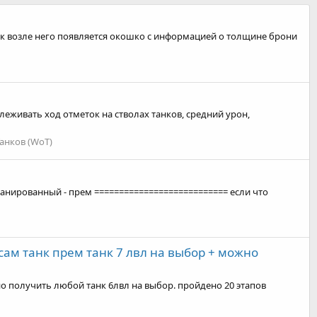
анк возле него появляется окошко с информацией о толщине брони
леживать ход отметок на стволах танков, средний урон,
анков (WoT)
 Т-34 экранированный - прем =========================== если что
и сам танк прем танк 7 лвл на выбор + можно
можно получить любой танк 6лвл на выбор. пройдено 20 этапов