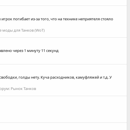
игрок погибает из-за того, что на технике неприятеля стояло
 моды для Танков (WoT)
авлено через 1 минуту 11 секунд
 свободки, голды нету. Куча расходников, камуфляжей и т.д. У
орум:
Рынок Танков