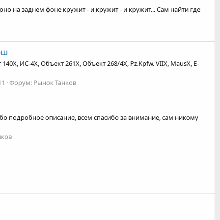
но на заднем фоне кружит - и кружит - и кружит... Сам найти где
рш
40X, ИС-4X, Объект 261X, Объект 268/4X, Pz.Kpfw. VIIX, MausX, E-
11
Форум:
Рынок Танков
либо подробное описание, всем спасибо за внимание, сам никому
нков