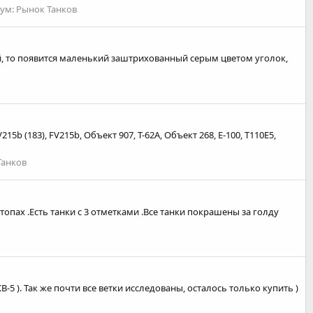
ум:
Рынок Танков
, то появится маленький заштрихованный серым цветом уголок,
b (183), FV215b, Объект 907, Т-62А, Объект 268, E-100, T110E5,
Танков
топах .Есть танки с 3 отметками .Все танки покрашены за голду
, КВ-5 ). Так же почти все ветки исследованы, осталось только купить )