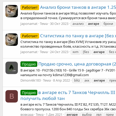
Анализ брони танков в ангаре 1.25
Работает
Анализ брони танков в ангаре Мод позволяет изучать бр
в определенной точке. Суммируется вся броня танка вместе
Japonamat
Тема
30 Окт 2023
анализ
ангаре
брони
Статистика по танку в ангаре [без 
Работает
Статистика по танку в ангаре [без XVM] Установив эту ра
количество проведенных боёв, классность и т.д. Установка
Japonamat
Тема
24 Окт 2023
xvm
[без
ангаре
без 
Продаю срочно, цена договорная (2 т
Продаю
В ангаре: 10 - FV215b (183) 10 - Grille 15 9 - Jagdtiger 7 - F
напишите на почту kdima1239@gmail.com
Dimon4ik183
Тема
8 Апр 2022
blitz
акк
ангаре
пре
в ангаре есть 7 Танков Черчилль III
Продаю
В
получить любой тан
в ангаре есть 7 Танков Черчилль III PZ B2, PZ S35, T127. 
боевого пропуска. 1200 бон 840 голды 5кк серебра 36к сво
вовкааа
Тема
1 Дек 2021
ангаре
выбор
лвл
прем