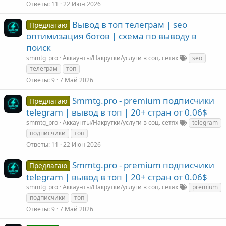
Ответы
11
22 Июн 2026
Вывод в топ телеграм | seo
Предлагаю
оптимизация ботов | схема по выводу в
поиск
smmtg_pro
Аккаунты/Накрутки/услуги в соц. сетях
seo
телеграм
топ
Ответы
9
7 Май 2026
Smmtg.pro - premium подписчики
Предлагаю
telegram | вывод в топ | 20+ стран от 0.06$
smmtg_pro
Аккаунты/Накрутки/услуги в соц. сетях
telegram
подписчики
топ
Ответы
11
22 Июн 2026
Smmtg.pro - premium подписчики
Предлагаю
telegram | вывод в топ | 20+ стран от 0.06$
smmtg_pro
Аккаунты/Накрутки/услуги в соц. сетях
premium
подписчики
топ
Ответы
9
7 Май 2026