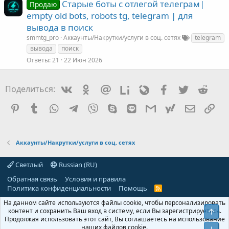
Старые боты с отлегой телеграм|
Продаю
empty old bots, robots tg, telegram | для
вывода в поиск
smmtg_pro
Аккаунты/Накрутки/услуги в соц. сетях
telegram
вывода
поиск
Ответы
21
22 Июн 2026
Vkontakte
Odnoklassniki
Mail.ru
Liveinternet
Livejournal
Facebook
Twitter
Redd
Поделиться:
Pinterest
Tumblr
WhatsApp
Telegram
Viber
Skype
Line
Gmail
yahoomail
Электро
Сс
Аккаунты/Накрутки/услуги в соц. сетях
Светлый
Russian (RU)
Обратная связь
Условия и правила
Политика конфиденциальности
Помощь
R
S
На данном сайте используются файлы cookie, чтобы персонализировать
S
контент и сохранить Ваш вход в систему, если Вы зарегистрируетесь.
Свер
Продолжая использовать этот сайт, Вы соглашаетесь на использование
наших файлов cookie.