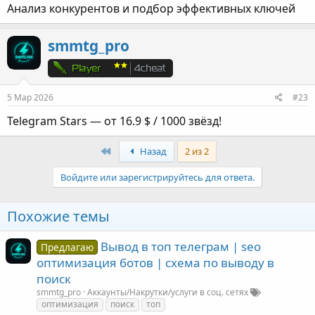
Анализ конкурентов и подбор эффективных ключей
smmtg_pro
5 Мар 2026
#23
Telegram Stars — от 16.9 $ / 1000 звёзд!
First
Назад
2 из 2
Войдите или зарегистрируйтесь для ответа.
Похожие темы
Вывод в топ телеграм | seo
Предлагаю
оптимизация ботов | схема по выводу в
поиск
smmtg_pro
Аккаунты/Накрутки/услуги в соц. сетях
оптимизация
поиск
топ