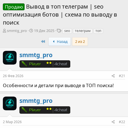
Вывод в топ телеграм | seo
Продаю
оптимизация ботов | схема по выводу в
поиск
А
Д
Т
smmtg_pro
19 Дек 2025
seo
телеграм
топ
в
а
е
т
т
г
First
Назад
2 из 2
о
а
и
р
н
smmtg_pro
т
а
е
ч
м
а
ы
л
26 Фев 2026
#21
а
Особенности и детали при выводе в ТОП поиска!
smmtg_pro
2 Мар 2026
#22