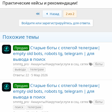
Практические кейсы и рекомендации!
First
Назад
2 из 2
Войдите или зарегистрируйтесь для ответа.
Похожие темы
Старые боты с отлегой телеграм|
Продаю
empty old bots, robots tg, telegram | для
вывода в поиск
smmtg_pro
Аккаунты/Накрутки/услуги в соц. сетях
боты
вывода
телеграм
Ответы
22
5 Мар 2026
Старые боты с отлегой телеграм|
Продаю
empty old bots, robots tg, telegram | для
вывода в поиск
smmtg_pro
Аккаунты/Накрутки/услуги в соц. сетях
боты
поиск
телеграм