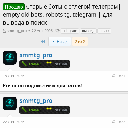
Старые боты с отлегой телеграм|
Продаю
empty old bots, robots tg, telegram | для
вывода в поиск
А
Д
Т
smmtg_pro
2 Апр 2026
telegram
вывода
поиск
в
а
е
т
т
г
First
Назад
2 из 2
о
а
и
р
н
smmtg_pro
т
а
е
ч
м
а
ы
л
18 Июн 2026
#21
а
Premium подписчики для чатов!
smmtg_pro
22 Июн 2026
#22