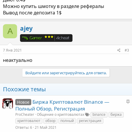
Можно купить шмотку в разделе рефералы
Вывод после депозита 1$
ajey
A
7 Янв 2021
#3
неактуально
Войдите или зарегистрируйтесь для ответа.
Похожие темы
З
Биржа Криптовалют Binance —
Новое
а
Полный Обзор, Регистрация
к
ProCheater
Общение о криптовалютах
binance
биржа
криптовалют
обзор
полный
регистрация
е
Ответы
6
21 Май 2021