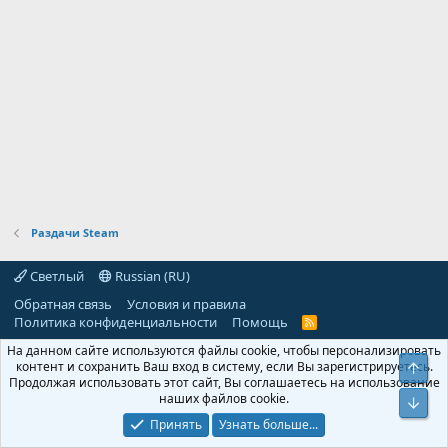
Раздачи Steam
Светлый
Russian (RU)
Обратная связь
Условия и правила
Политика конфиденциальности
Помощь
R
S
На данном сайте используются файлы cookie, чтобы персонализировать
S
контент и сохранить Ваш вход в систему, если Вы зарегистрируетесь.
Свер
Продолжая использовать этот сайт, Вы соглашаетесь на использование
наших файлов cookie.
Сниз
Принять
Узнать больше...