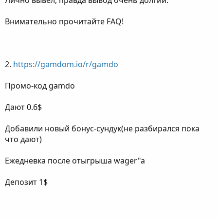
Лично вывел, правда вывод очень долгий.
Внимательно прочитайте FAQ!
2.
https://gamdom.io/r/gamdo
Промо-код gamdo
Дают 0.6$
Добавили новый бонус-сундук(не разбирался пока
что дают)
Ежедневка после отыгрыша wager"a
Депозит 1$