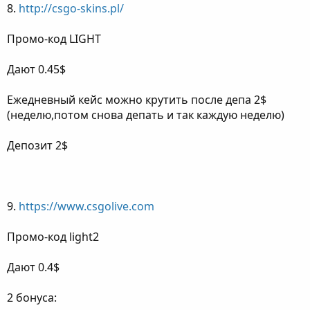
8.
http://csgo-skins.pl/
Промо-код LIGHT
Дают 0.45$
Ежедневный кейс можно крутить после депа 2$
(неделю,потом снова депать и так каждую неделю)
Депозит 2$
9.
https://www.csgolive.com
Промо-код light2
Дают 0.4$
2 бонуса: