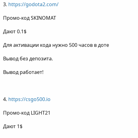
3.
https://godota2.com/
Промо-код SKINOMAT
Дают 0.1$
Для активации кода нужно 500 часов в доте
Вывод без депозита.
Вывод работает!
4.
https://csgo500.io
Промо-код LIGHT21
Дают 1$