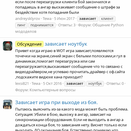
если после перезагрузки клиента бой закончился и
попадаешь в ангар выскакивает сообщение о штрафе за
бездействие хотя попадания были
andreysklyrov
Тема
5 Июн 2017
зависает
клиент
Ответы: 3
Форум:
Общение Python
пинг
поднимается
мододелов
зависает ноутбук
Обсуждение
Привет когда играю в WOT игра зависает,появляются
точечки на экране,синий экран с белыми полосками,и гул в
динамиках,помогает перезагрузка или сам
перезагружается,выскакивает сообщение что то связано с
видеодрайвером,не успеваю прочитать,драйвер с оф.сайта
,подскажите видюхе хана приходит?
lexsi821
Тема
5 Окт 2016
Ответы: 0
зависает
ноутбук
Форум:
Компьютерные вопросы
Зависает игра при выходе из боя.
Пытаюсь выяснить из-за какого мода может быть проблема.
Ситуация: Убили в бою, выхожу в ангар, зависает на
синхронизации оборудования. Если не выходить в ангар а
дождаться конца боя, то зависания нету. Виснет только если
выходить ДО окончания боя. Естественно понимаю что