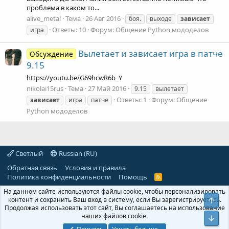
проблема в каком то...
alive_metal
Тема
26 Авг 2016
боя.
выходе
зависает
Ответы: 10
Форум:
Общение Python мододелов
игра
Вылетает и зависает игра в патче
Обсуждение
9.15
https://youtu.be/G69hcwR6b_Y
nikolai15rus
Тема
27 Май 2016
9.15
вылетает
Ответы: 1
Форум:
Общение
зависает
игра
патче
Python мододелов
Светлый
Russian (RU)
Обратная связь
Условия и правила
Политика конфиденциальности
Помощь
R
S
На данном сайте используются файлы cookie, чтобы персонализировать
S
контент и сохранить Ваш вход в систему, если Вы зарегистрируетесь.
Свер
Продолжая использовать этот сайт, Вы соглашаетесь на использование
наших файлов cookie.
Сниз