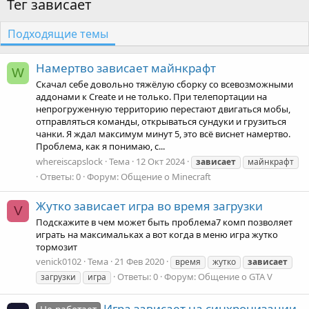
Тег зависает
Подходящие темы
Намертво зависает майнкрафт
W
Скачал себе довольно тяжёлую сборку со всевозможными
аддонами к Create и не только. При телепортации на
непрогруженную территорию перестают двигаться мобы,
отправляться команды, открываться сундуки и грузиться
чанки. Я ждал максимум минут 5, это всё виснет намертво.
Проблема, как я понимаю, с...
whereiscapslock
Тема
12 Окт 2024
зависает
майнкрафт
Ответы: 0
Форум:
Общение о Minecraft
Жутко зависает игра во время загрузки
V
Подскажите в чем может быть проблема7 комп позволяет
играть на максимальках а вот когда в меню игра жутко
тормозит
venick0102
Тема
21 Фев 2020
время
жутко
зависает
Ответы: 0
Форум:
Общение о GTA V
загрузки
игра
Игра зависает на синхронизации