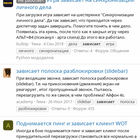
Не работает
личного дела
При загрузке игра зависает на шестеренке "Синхронизации
личного дела". Да так зависает, что приходится через
диспетчер задач завершать. Помогите понять в чем дело.
Появилась эта хрень, после того как я закрыл игру через
АЛЬТ+Ф4 (психанул - арта слила) До этого все работало.
bullzip
Тема
4 Сен 2018
дела
зависает
игра
Ответы: 4
Форум:
Общение
личного
синхронизации
Python мододелов
зависает полоска разблокировки (slidebar)
При входящем звонке, зависает полоска разблокировки
(slidebar). Т.е. на прикосновения (движения) экран не
реагирует , итог пропущенный звонок. Пытаюсь
перезагрузить то же самое, в чем проблема? Айфон 4s.
academy
Тема
26 Июл 2017
slidebar
зависает
полоска
Ответы: 0
Форум:
iOS
разблокировки
Поднимается пинг и зависает клиент WOT
A
Иногда в бою поднимается пинг и зависает клиент после
принудительной перезагрузки становиться все нормально а