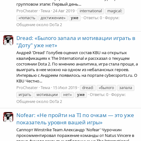
групповом этапе: Первый день...
ProCheater
Тема
24 Авг 2019
international
magical:
Ответы: 0
Форум:
«попасть
достижение»
уже
Общение около DoTa 2
Dread: «‎Былого запала и мотивации играть в
"Доту" уже нет»
Андрей 'Dread' Голубев оценил состав KBU на открытых
квалификациях к The International и рассказал о текущем
состоянии Dota 2. По мнению аналитика, игра стала проще, а
выиграть в нее можно на одном из небалансных героев.
Интервью с Андреем появилось на портале cyber.sports.ru. О
KBU Честно...
ProCheater
Тема
15 Июл 2019
dread:
«‎былого
запала
Ответы: 0
Форум:
играть
мотивации
нет»
уже
Общение около DoTa 2
Nofear: «Не пройти на TI по очкам — это уже
показатель уровня вашей игры»
Саппорт Winstrike Team Александр 'Nofear' Чурочкин
прокомментировал поражение команды от Natus Vincere в
гранд-финале закрытых отборочных на The International