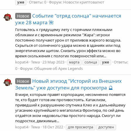
Ответы: 0
Форум:
Новости криптовалют
уже
Cобытие "отряд солнца" начинается
Новое
уже 28 марта 🌺
Готовьтесь к грядущему лету с горячими пляжными
обликами и с временным режимом "Жара": игроки
постоянно получают урон от приливов жаркого воздуха.
Скрыться от солнечного удара можно в зданиях или под
энергетическим щитом. Снизить урон эффекта можно во
время скольжения с пологих поверхностей или...
kopati4
Тема
23 Мар 2023
Ответы:
марта
солнца
уже
0
Форум:
Общение об Apex Legends
Новый эпизод "Историй из Внешних
Новое
Земель" уже доступен для просмотра 🔮
В мире, которым правят корпорации, несомненно появятся
те, кто будет готов им противостоять. Катаклизм,
приведший к разрушению спутника Клео и к дальнейшему
угасанию крупнейшего мегаполиса Фронтира, по сей день
отдаётся эхом недовольства простого народа. Смогут ли
подростки, движимые...
kopati4
Тема
18 Окт 2022
для просмотра
доступен