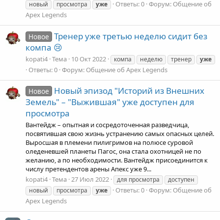
Ответы: 0
Форум:
Общение об
новый
просмотра
уже
Apex Legends
Тренер уже третью неделю сидит без
Новое
компа 😢
kopati4
Тема
10 Окт 2022
компа
неделю
тренер
уже
Ответы: 0
Форум:
Общение об Apex Legends
Новый эпизод "Историй из Внешних
Новое
Земель" – "Выжившая" уже доступен для
просмотра
Вантейдж – опытная и сосредоточенная разведчица,
посвятившая свою жизнь устранению самых опасных целей.
Выросшая в племени пилигримов на полюсе суровой
оледеневшей планеты Пагос, она стала охотницей не по
желанию, а по необходимости. Вантейдж присоединится к
числу претендентов арены Апекс уже 9...
kopati4
Тема
27 Июл 2022
для просмотра
доступен
Ответы: 0
Форум:
Общение об
новый
просмотра
уже
Apex Legends