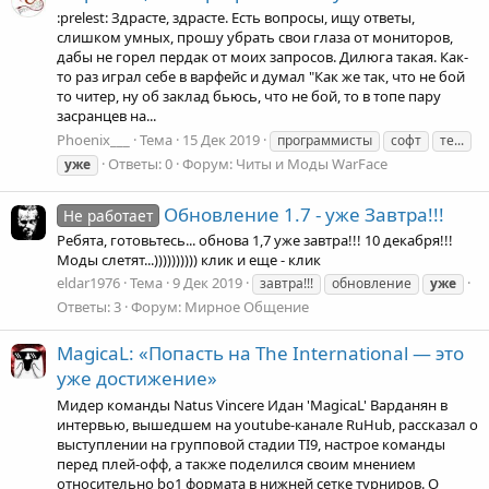
:prelest: Здрасте, здрасте. Есть вопросы, ищу ответы,
слишком умных, прошу убрать свои глаза от мониторов,
дабы не горел пердак от моих запросов. Дилюга такая. Как-
то раз играл себе в варфейс и думал "Как же так, что не бой
то читер, ну об заклад бьюсь, что не бой, то в топе пару
засранцев на...
Phoenix___
Тема
15 Дек 2019
программисты
софт
те...
Ответы: 0
Форум:
Читы и Моды WarFace
уже
Обновление 1.7 - уже Завтра!!!
Не работает
Ребята, готовьтесь... обнова 1,7 уже завтра!!! 10 декабря!!!
Моды слетят...)))))))))) клик и еще - клик
eldar1976
Тема
9 Дек 2019
завтра!!!
обновление
уже
Ответы: 3
Форум:
Мирное Общение
MagicaL: «Попасть на The International — это
уже достижение»
Мидер команды Natus Vincere Идан 'MagicaL' Варданян в
интервью, вышедшем на youtube-канале RuHub, рассказал о
выступлении на групповой стадии TI9, настрое команды
перед плей-офф, а также поделился своим мнением
относительно bo1 формата в нижней сетке турниров. О