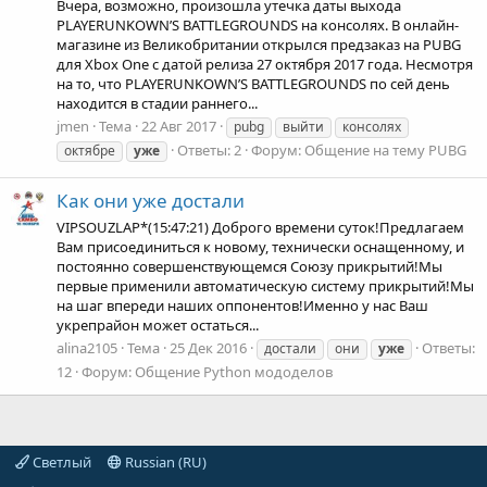
Вчера, возможно, произошла утечка даты выхода
PLAYERUNKOWN’S BATTLEGROUNDS на консолях. В онлайн-
магазине из Великобритании открылся предзаказ на PUBG
для Xbox One с датой релиза 27 октября 2017 года. Несмотря
на то, что PLAYERUNKOWN’S BATTLEGROUNDS по сей день
находится в стадии раннего...
jmen
Тема
22 Авг 2017
pubg
выйти
консолях
Ответы: 2
Форум:
Общение на тему PUBG
октябре
уже
Как они уже достали
VIPSOUZLAP*(15:47:21) Доброго времени суток!Предлагаем
Вам присоединиться к новому, технически оснащенному, и
постоянно совершенствующемся Союзу прикрытий!Мы
первые применили автоматическую систему прикрытий!Мы
на шаг впереди наших оппонентов!Именно у нас Ваш
укрепрайон может остаться...
alina2105
Тема
25 Дек 2016
Ответы:
достали
они
уже
12
Форум:
Общение Python мододелов
Светлый
Russian (RU)