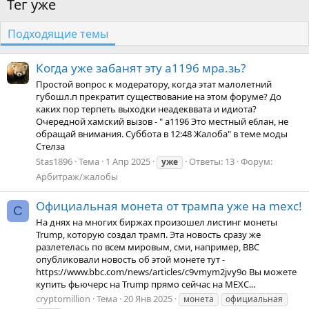
Тег уже
Подходящие темы
Когда уже забанят эту a1196 мра.зь?
Простой вопрос к модератору, когда этат малолетний
губошл.п прекратит существование на этом форуме? До
каких пор терпеть выходки неадекввата и идиота?
Очередной хамский вызов - " a1196 Это местный е6лан, не
обращай внимания. Суббота в 12:48 Жалоба" в теме моды
Стелза
Stas1896
Тема
1 Апр 2025
Ответы: 13
Форум:
уже
Арбитраж/жалобы
Официальная монета от трампа уже на mexc!
C
На днях на многих биржах произошел листинг монеты
Trump, которую создал трамп. Эта новость сразу же
разлетелась по всем мировым, сми, например, BBC
опубликовали новость об этой монете тут -
https://www.bbc.com/news/articles/c9vmym2jvy9o Вы можете
купить фьючерс на Trump прямо сейчас на MEXC...
cryptomillion
Тема
20 Янв 2025
монета
официальная