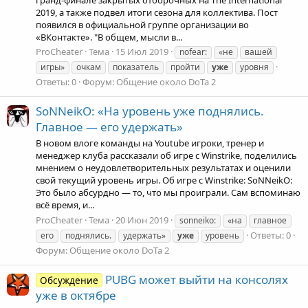
2019, а также подвел итоги сезона для коллектива. Пост
появился в официальной группе организации во
«ВКонтакте». "В общем, мысли в...
ProCheater
Тема
15 Июл 2019
nofear:
«не
вашей
игры»
очкам
показатель
пройти
уже
уровня
Ответы: 0
Форум:
Общение около DoTa 2
SoNNeikO: «На уровень уже поднялись.
Главное — его удержать»
В новом влоге команды на Youtube игроки, тренер и
менеджер клуба рассказали об игре с Winstrike, поделились
мнением о неудовлетворительных результатах и оценили
свой текущий уровень игры. Об игре с Winstrike: SoNNeikO:
Это было абсурдно — то, что мы проиграли. Сам вспоминаю
всё время, и...
ProCheater
Тема
20 Июн 2019
sonneiko:
«на
главное
Ответы: 0
его
поднялись.
удержать»
уже
уровень
Форум:
Общение около DoTa 2
PUBG может выйти на консолях
Обсуждение
уже в октябре