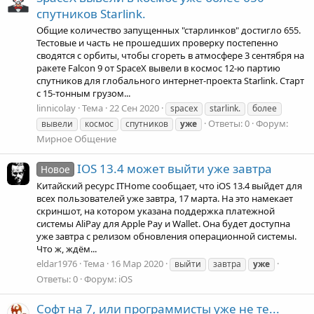
спутников Starlink.
Общие количество запущенных "старлинков" достигло 655.
Тестовые и часть не прошедших проверку постепенно
сводятся с орбиты, чтобы сгореть в атмосфере 3 сентября на
ракете Falcon 9 от SpaceX вывели в космос 12-ю партию
спутников для глобального интернет-проекта Starlink. Старт
с 15-тонным грузом...
linnicolay
Тема
22 Сен 2020
spacex
starlink.
более
Ответы: 0
Форум:
вывели
космос
спутников
уже
Мирное Общение
IOS 13.4 может выйти уже завтра
Новое
Китайский ресурс ITHome сообщает, что iOS 13.4 выйдет для
всех пользователей уже завтра, 17 марта. На это намекает
скриншот, на котором указана поддержка платежной
системы AliPay для Apple Pay и Wallet. Она будет доступна
уже завтра с релизом обновления операционной системы.
Что ж, ждём...
eldar1976
Тема
16 Мар 2020
выйти
завтра
уже
Ответы: 0
Форум:
iOS
Софт на 7, или программисты уже не те...