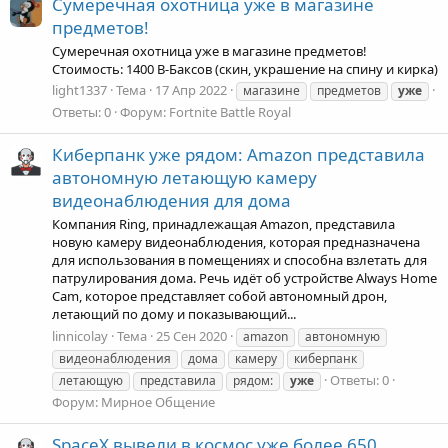
Сумеречная охотница уже в магазине
предметов!
Сумеречная охотница уже в магазине предметов!
Стоимость: 1400 В-Баксов (скин, украшение на спину и кирка)
light1337
Тема
17 Апр 2022
магазине
предметов
уже
Ответы: 0
Форум:
Fortnite Battle Royal
Киберпанк уже рядом: Amazon представила
автономную летающую камеру
видеонаблюдения для дома
Компания Ring, принадлежащая Amazon, представила
новую камеру видеонаблюдения, которая предназначена
для использования в помещениях и способна взлетать для
патрулирования дома. Речь идёт об устройстве Always Home
Cam, которое представляет собой автономный дрон,
летающий по дому и показывающий...
linnicolay
Тема
25 Сен 2020
amazon
автономную
видеонаблюдения
дома
камеру
киберпанк
Ответы: 0
летающую
представила
рядом:
уже
Форум:
Мирное Общение
SpaceX вывели в космос уже более 650