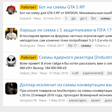
Бот на схемы GTA 5 RP
Работает
Бот на схему для GTA 5 RP от RAYDON. Минимальные ошибки
kopati4
Тема
23 Ноя 2021
5
gta
gta 5
бот
схемы
Хороша ли схема с 5 защитниками в FIFA 17
В последнее время на форумах честных игроков идет шев
неподетски. сам конечно тоже попробовал 5-2-1-2 и что-т
Rodriguez
Тема
4 Май 2017
Ответы: 2
fifa 17
схемы
Схемы ядерного реактора [Industria
Работает
Всем привет! В этом гайде я бы хотел рассказать вам о сх
460 еЭ\т Выход: 184 000 000 еЭ
Helper_War
Тема
31 Мар 2016
craft
experemental]
[in
Доллар исключат из схемы конвертации ва
При оплате товаров на АлиЭкспресс из схемы конвертац
с 20 по 23 января 2016 года, проходил Всемирный экономи
skorpion78
Тема
1 Фев 2016
алиэкспресс
валют
долл