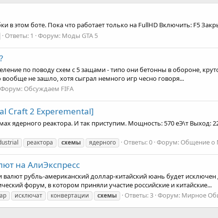
 в этом боте. Пока что работает только на FullHD Включить: F5 Закры
Ответы: 1
Форум:
Моды GTA 5
?
еление по поводу схем с 5 защами - типо они бетонны в обороне, кру
о вообще не зашло, хотя сыграл немного игр чесно говоря...
Форум:
Обсуждаем FIFA
l Craft 2 Experemental]
емах ядерного реактора. И так приступим. Мощность: 570 еЭ\т Выход: 2
Ответы: 0
Форум:
Общение о M
dustrial
реактора
схемы
ядерного
лют на АлиЭкспресс
ии валют рубль-американский доллар-китайский юань будет исключен
ческий форум, в котором приняли участие российские и китайские...
Ответы: 3
Форум:
Мирное Об
ар
исключат
конвертации
схемы