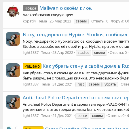
Maliwan о своём кике.
Новое
Алексей сказал следующее:
kopati4
Тема
25 Мар 2023
Ответы: 0
Форум:
О
своем
Noxy, гендиректор Hypixel Studios, сообщил 
Noxy, гендиректор Hypixel Studios, сообщил в своём тви
Studios в разработке её новой игры, Hytale, при этом оста
light1337
Тема
23 Апр 2022
Ответы: 0
studios
своем
Как убрать стену в своём доме в Ru
Решено
Как убрать стену в своём доме в Rust стандартными фун
быть разрушен с помощью киянки. Это невозможно будет с
light1337
Тема
31 Дек 2021
Отве
rust
своем
убрать
Anti-cheat Police Department в своем твитте
Anti-cheat Police Department в своем твиттере: «VALORAN
упоминается в этих тредах должна быть чертовски плохой.
light1337
Тема
21 Дек 2021
Ответы: 0
police
своем