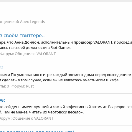
бщение об Apex Legends
в своём твиттере..
ттере, что Анна Донлон, исполнительный продюсер VALORANT, присоеди
ваясь на своей должности в Riot Games.
Форум:
Общение о VALORANT
st
кциями По умолчанию в игре каждый элемент дома перед возведением (
делать в том случае, если вы не являетесь участником шкафа...
ты: 0
Форум:
Rust
ре:
T по сей день имеет лучший и самый эффективный античит. Вы редко вс
 Тем не менее, читать их чертовски весело».
Форум:
Общение о VALORANT