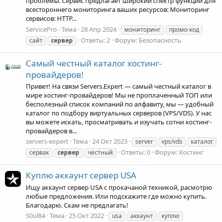
проблемы. Сервис предлагает широкий спектр функций для
всестороннего мониторинга ваших ресурсов: Мониторинг
сервисов: HTTP...
ServicePro
Тема
28 Апр 2024
мониторинг
промо-код
Ответы: 2
Форум:
Безопасность
сайт
сервер
Самый честный каталог хостинг-
провайдеров!
Привет! На связи Servers.Expert — самый честный каталог в
мире хостинг-провайдеров! Мы не проплаченный ТОП или
бесполезный список компаний по алфавиту, мы ― удобный
каталог по подбору виртуальных серверов (VPS/VDS). У нас
вы можете искать, просматривать и изучать сотни хостинг-
провайдеров в...
servers-expert
Тема
24 Окт 2023
server
vps/vds
каталог
Ответы: 0
Форум:
Хостинг
сервак
сервер
честный
Куплю аккаунт сервер USA
Ищу аккаунт сервер USA с прокачаной техникой, расмотрю
любые предложения. Или подскажите где можно купить.
Благодарю. Скам не предлагать!
S0ul84
Тема
25 Окт 2022
usa
аккаунт
куплю