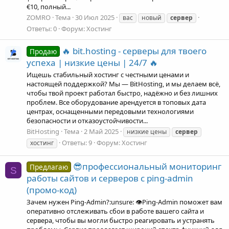
€10, полный...
ZOMRO
Тема
30 Июл 2025
вас
новый
сервер
Ответы: 0
Форум:
Хостинг
🔥 bit.hosting - cерверы для твоего
Продаю
успеха | низкие цены | 24/7 🔥
Ищешь стабильный хостинг с честными ценами и
настоящей поддержкой? Мы — BitHosting, и мы делаем всё,
чтобы твой проект работал быстро, надёжно и без лишних
проблем. Все оборудование арендуется в топовых дата
центрах, оснащенными передовыми технологиями
безопасности и отказоустойчивости...
BitHosting
Тема
2 Май 2025
низкие цены
сервер
Ответы: 9
Форум:
Хостинг
хостинг
😎профессиональный мониторинг
Предлагаю
S
работы сайтов и серверов c ping-admin
(промо-код)
Зачем нужен Ping-Admin?:unsure: 👁️Ping-Admin поможет вам
оперативно отслеживать сбои в работе вашего сайта и
сервера, чтобы вы могли быстро реагировать и устранять