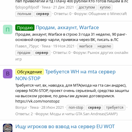
пвп привелегии и тд Плачу 400 рублей Кто готов пишем в лс
fjdojogifdjodf
Тема
21 Дек 2021
доступом
куплю
Ответы: 0
Форум:
Общение о Minecraft
полным
сервер
Продам, аккаунт, Warface
Продаю
П
Продам, аккаунт, Warface в строю 3 года 31 неделю, 90 ранг-
основной сервер чарли, привязка через ВК, писать в ЛС
Павел_75рус
Тема
19 Ноя 2021
warface
неделю
Ответы: 0
Форум:
Рынок других онлайн
продам
сервер
игр
Требуется WH на mta сервер
Обсуждение
B
NON-STOP
Требуется чит, вх, наводка, для МТА(мода на гта сан андрес),
сервер NON-STOP, проект очень серьезный, средства защиты
на высоком уровне, по деньгам думаю договоримся.
https://vk.com/nonstopz
Bonjur
Тема
28 Июн 2021
non-stop
сервер
требуется
Ответы: 2
Форум:
Моды и читы GTA San Andreas(SAMP)
Ищу игроков во взвод на сервер EU WOT