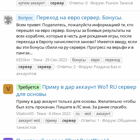
Ответы: 0
Форум:
Рынок Танков
куплю аккаунт
сервер
Переход на евро сервер. Бонусы.
Вопрос
Всем привет. Поделитесь, пожалуйста информацией те, кто
перешёл на евро сервер. Бонусы за боевые результаты на
всех кораблях, которые в честь дня рождения игры, после
перехода в Европу начисляются заново? Имеется ввиду, если
вы эти бонусы сбили на ру-сервере. Прогресс на верьфи и в
пангах...
KISSkin
Тема
29 Сен 2022
бонусы
евро
переход
Ответы: 2
Форум:
Раздача Баз и
сервер
сервер
.
аккаунтов
Приму в дар аккаунт WoT RU сервер
Требуется
V
для основы
Приму в дар аккаунт только для основы. Желательно чтобы
был хоть прокачан. Пишите в ЛС мне. За ранее спасибо.
Vladon05
Тема
6 Июн 2022
ru
wot
аккаунт
Ответы: 1
Форум:
Общение
аккаунт wot
приму
сервер
танкистов