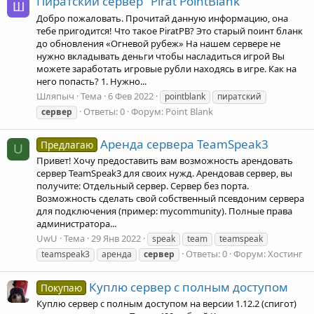
Пиратский сервер "Pirat PointBlank"
Ш
Добро пожаловать. Прочитай данную информацию, она
тебе пригодится! Что такое PiratPB? Это старый поинт бланк
до обновления «Огневой рубеж» На нашем сервере не
нужно вкладывать деньги чтобы насладиться игрой Вы
можете заработать игровые рубли находясь в игре. Как на
него попасть? 1. Нужно...
Шляпыч
Тема
6 Фев 2022
pointblank
пиратский
Ответы: 0
Форум:
Point Blank
сервер
Аренда сервера TeamSpeak3
Предлагаю
U
Привет! Хочу предоставить вам возможность арендовать
сервер TeamSpeak3 для своих нужд. Арендовав сервер, вы
получите: Отдельный сервер. Сервер без порта.
Возможность сделать свой собственный псевдоним сервера
для подключения (пример: mycommunity). Полные права
администратора...
UwU
Тема
29 Янв 2022
speak
team
teamspeak
Ответы: 0
Форум:
Хостинг
teamspeak3
аренда
сервер
Куплю сервер с полным доступом
Покупаю
Куплю сервер с полным доступом на версии 1.12.2 (спигот)