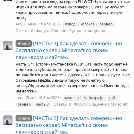
Ищу игроков во взвод на сервер EU WOT Нужны адекватные
игроки для игры во взводе на сервере EU WOT. Бонусы от
клана при создании твинка. Подробности через личную
почту.
АК93
Тема
18 Апр 2021
взвод
игроков
сервер
Ответы: 0
Форум:
Общение Python мододелов
[ЧАСТЬ: 3] Как сделать соверешнно
Новое
бесплатно сервер Minecraft со своим
лаунчером и сайтом.
Часть: 3 "Настройка/установка WEB". Эта часть подойдет не
только для кубоидов, но и для простых смертных. Что нам
понадобится для 3 части: 1. Движок DLE. 2. Ровные руки. 1-ое,
Открываем FileZila, и видим такую не понятную
шнягу.Обратим внимание, на верхнию панель.Именно туда,
Вы должны...
inqu
Тема
18 Янв 2021
лаунчер
майнкрафт
сайт
Ответы: 0
Форум:
Общение о Minecraft
сервер
часть 3
[ЧАСТЬ: 2] Как сделать соверешнно
Новое
бесплатно сервер Minecraft со своим
лаунчером и сайтом.