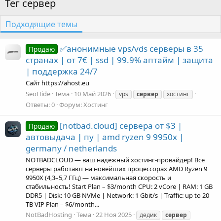
Тег сервер
Подходящие темы
✅анонимные vps/vds серверы в 35
Продаю
странах | от 7€ | ssd | 99.9% аптайм | защита
| поддержка 24/7
Сайт https://ahost.eu
SeoHide
Тема
10 Май 2026
vps
сервер
хостинг
Ответы: 0
Форум:
Хостинг
[notbad.cloud] сервера от $3 |
Продаю
автовыдача | пу | amd ryzen 9 9950x |
germany / netherlands
NOTBADCLOUD — ваш надежный хостинг-провайдер! Все
серверы работают на новейших процессорах AMD Ryzen 9
9950X (4,3–5,7 ГГц) — максимальная скорость и
стабильность! Start Plan – $3/month CPU: 2 vCore | RAM: 1 GB
DDR5 | Disk: 10 GB NVMe | Network: 1 Gbit/s | Traffic: up to 20
TB VIP Plan – $6/month...
NotBadHosting
Тема
22 Ноя 2025
дедик
сервер