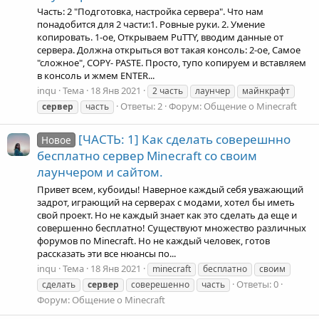
Часть: 2 "Подготовка, настройка сервера". Что нам
понадобится для 2 части: ​ 1. Ровные руки. 2. Умение
копировать. 1-ое, Открываем PuTTY, вводим данные от
сервера. Должна открыться вот такая консоль: 2-ое, Самое
"сложное", COPY- PASTE. Просто, тупо копируем и вставляем
в консоль и жмем ENTER...
inqu
Тема
18 Янв 2021
2 часть
лаунчер
майнкрафт
Ответы: 2
Форум:
Общение о Minecraft
сервер
часть
[ЧАСТЬ: 1] Как сделать соверешнно
Новое
бесплатно сервер Minecraft со своим
лаунчером и сайтом.
Привет всем, кубоиды! Наверное каждый себя уважающий
задрот, играющий на серверах с модами, хотел бы иметь
свой проект. Но не каждый знает как это сделать да еще и
совершенно бесплатно! Существуют множество различных
форумов по Minecraft. Но не каждый человек, готов
рассказать эти все нюансы по...
inqu
Тема
18 Янв 2021
minecraft
бесплатно
своим
Ответы: 0
сделать
сервер
соверешенно
часть
Форум:
Общение о Minecraft