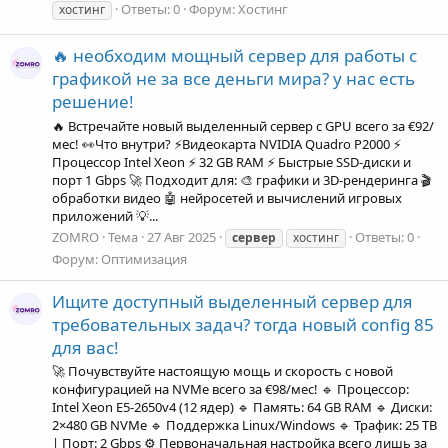
Ответы: 0
Форум:
Хостинг
хостинг
🔥 необходим мощный сервер для работы с
графикой не за все деньги мира? у нас есть
решение!
🔥 Встречайте новый выделенный сервер с GPU всего за €92/
мес! 👀Что внутри? ⚡Видеокарта NVIDIA Quadro P2000 ⚡
Процессор Intel Xeon ⚡ 32 GB RAM ⚡ Быстрые SSD-диски и
порт 1 Gbps 🚀 Подходит для: 🎨 графики и 3D-рендеринга 🎬
обработки видео 🤖 нейросетей и вычислений игровых
приложений 💡...
ZOMRO
Тема
27 Авг 2025
Ответы: 0
сервер
хостинг
Форум:
Оптимизация
Ищите доступный выделенный сервер для
требовательных задач? тогда новый config 85
для вас!
🚀 Почувствуйте настоящую мощь и скорость с новой
конфигурацией на NVMe всего за €98/мес! 🔹 Процессор:
Intel Xeon E5-2650v4 (12 ядер) 🔹 Память: 64 GB RAM 🔹 Диски:
2×480 GB NVMe 🔹 Поддержка Linux/Windows 🔹 Трафик: 25 TB
| Порт: 2 Gbps ⚙️ Первоначальная настройка всего лишь за