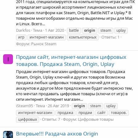
2011 года, специализируется на компьютерных играх для ПК
и предлагает широкий ассортимент лицензионных ключей
для таких платформ как Steam, Origin, Battle.NET и Uplay.* В
товарном многообразии отдельно выделены игры для Mac
и Linux. Всего...
Darkfos
Тема
1 Авг 2020
battle
origin
steam
uplay
Ответы: 1
игр
интернет-магазин
компьютерных
Форум:
Рынок Steam
Продам сайт, интернет-магазин цифровых
I
товаров. Продажа Steam, Origin, Uplay
Продам интернет-магазин цифровых товаров. Продажа
Steam, Origin, Uplay ключей и других товаров Возможна
продажа любых цифровых товаров, ключей для игр,
аккаунтов и другое Мое предложение будет интересно тем,
кто мечтал продавать цифровые товары (ключи от игр) в
сети интернет. Интернет магазин...
iSteam95
Тема
26 Авг 2019
origin
steam
uplay
интернет-магазин
продажа
продам
сайт
товаров.
Ответы: 7
Форум:
Цифровые товары
цифровых
Впервые!!! Раздача акков Origin