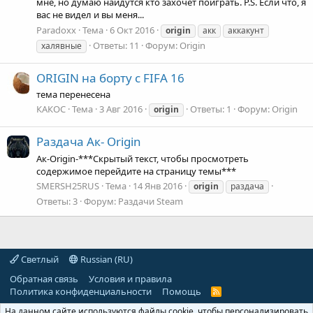
мне, но думаю найдутся кто захочет поиграть. P.S. Если что, я
вас не видел и вы меня...
Paradoxx
Тема
6 Окт 2016
origin
акк
аккакунт
Ответы: 11
Форум:
Origin
халявные
ORIGIN на борту с FIFA 16
тема перенесена
КАКОС
Тема
3 Авг 2016
Ответы: 1
Форум:
Origin
origin
Раздача Ак- Origin
Ак-Origin-***Скрытый текст, чтобы просмотреть
содержимое перейдите на страницу темы***
SMERSH25RUS
Тема
14 Янв 2016
origin
раздача
Ответы: 3
Форум:
Раздачи Steam
Светлый
Russian (RU)
Обратная связь
Условия и правила
Политика конфиденциальности
Помощь
R
S
На данном сайте используются файлы cookie, чтобы персонализировать
S