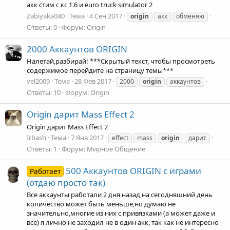
акк стим с кс 1.6 и euro truck simulator 2
Zabiyaka040
Тема
4 Сен 2017
origin
акк
обменяю
Ответы: 0
Форум:
Origin
2000 Аккаунтов ORIGIN
Налетай,разбирай! ***Скрытый текст, чтобы просмотреть
содержимое перейдите на страницу темы***
vel2009
Тема
28 Фев 2017
2000
origin
аккаунтов
Ответы: 10
Форум:
Origin
Origin дарит Mass Effect 2
Origin дарит Mass Effect 2
Irbash
Тема
7 Янв 2017
effect
mass
origin
дарит
Ответы: 1
Форум:
Мирное Общение
500 Аккаунтов ORIGIN с играми
Работает
(отдаю просто так)
Все аккаунты работали 2 дня назад,на сегодняшний день
количество может быть меньше,но думаю не
значительно,многие из них с привязками (а может даже и
все) я лично не заходил не в один акк, так как не интересно