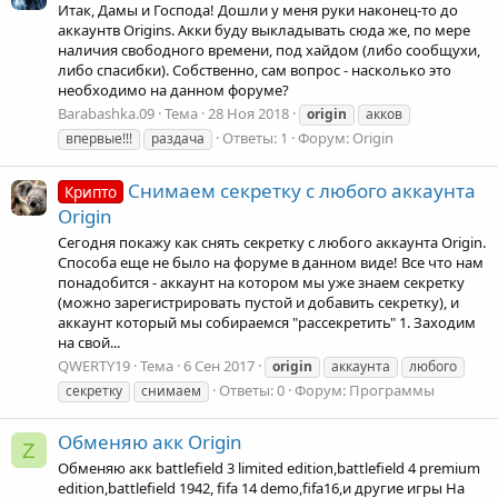
Итак, Дамы и Господа! Дошли у меня руки наконец-то до
аккаунтв Origins. Акки буду выкладывать сюда же, по мере
наличия свободного времени, под хайдом (либо сообщухи,
либо спасибки). Собственно, сам вопрос - насколько это
необходимо на данном форуме?
Barabashka.09
Тема
28 Ноя 2018
origin
акков
Ответы: 1
Форум:
Origin
впервые!!!
раздача
Снимаем секретку с любого аккаунта
Крипто
Origin
Сегодня покажу как снять секретку с любого аккаунта Origin.
Способа еще не было на форуме в данном виде! Все что нам
понадобится - аккаунт на котором мы уже знаем секретку
(можно зарегистрировать пустой и добавить секретку), и
аккаунт который мы собираемся "рассекретить" 1. Заходим
на свой...
QWERTY19
Тема
6 Сен 2017
origin
аккаунта
любого
Ответы: 0
Форум:
Программы
секретку
снимаем
Обменяю акк Origin
Z
Обменяю акк battlefield 3 limited edition,battlefield 4 premium
edition,battlefield 1942, fifa 14 demo,fifa16,и другие игры На