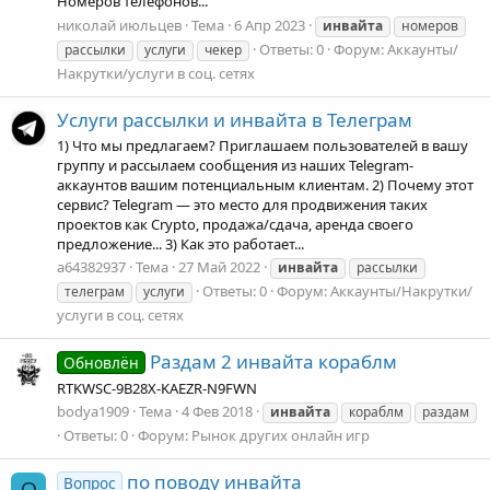
Номеров телефонов...
николай июльцев
Тема
6 Апр 2023
инвайта
номеров
Ответы: 0
Форум:
Аккаунты/
рассылки
услуги
чекер
Накрутки/услуги в соц. сетях
Услуги рассылки и инвайта в Телеграм
1) Что мы предлагаем? Приглашаем пользователей в вашу
группу и рассылаем сообщения из наших Telegram-
аккаунтов вашим потенциальным клиентам. 2) Почему этот
сервис? Telegram — это место для продвижения таких
проектов как Crypto, продажа/сдача, аренда своего
предложение... 3) Как это работает...
a64382937
Тема
27 Май 2022
инвайта
рассылки
Ответы: 0
Форум:
Аккаунты/Накрутки/
телеграм
услуги
услуги в соц. сетях
Раздам 2 инвайта кораблм
Обновлён
RTKWSC-9B28X-KAEZR-N9FWN
bodya1909
Тема
4 Фев 2018
инвайта
кораблм
раздам
Ответы: 0
Форум:
Рынок других онлайн игр
по поводу инвайта
Вопрос
О