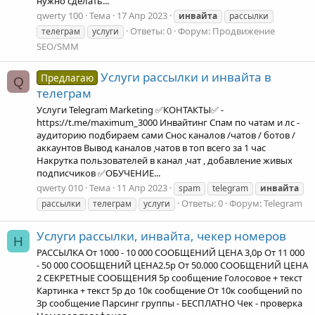
нужно сделать...
qwerty 100
Тема
17 Апр 2023
инвайта
рассылки
Ответы: 0
Форум:
Продвижение
телеграм
услуги
SEO/SMM
Услуги рассылки и инвайта в
Предлагаю
Q
телеграм
Услуги Telegram Marketing ✅КОНТАКТЫ✅ -
https://t.me/maximum_3000 Инвайтинг Спам по чатам и лс -
аудиторию подбираем сами Снос каналов /чатов / ботов /
аккаунтов Вывод каналов ,чатов в топ всего за 1 час
Накрутка пользователей в канал ,чат , добавление живых
подписчиков ✅ОБУЧЕНИЕ...
qwerty 010
Тема
11 Апр 2023
spam
telegram
инвайта
Ответы: 0
Форум:
Telegram
рассылки
телеграм
услуги
Услуги рассылки, инвайта, чекер номеров
Н
РАССЫЛКА От 1000 - 10 000 СООБЩЕНИЙ ЦЕНА 3,0р От 11 000
- 50 000 СООБЩЕНИЙ ЦЕНА2.5р От 50.000 СООБЩЕНИЙ ЦЕНА
2 СЕКРЕТНЫЕ СООБЩЕНИЯ 5р сообщение Голосовое + текст
Картинка + текст 5р до 10к сообщение От 10к сообщений по
3р сообщение Парсинг группы - БЕСПЛАТНО Чек - проверка