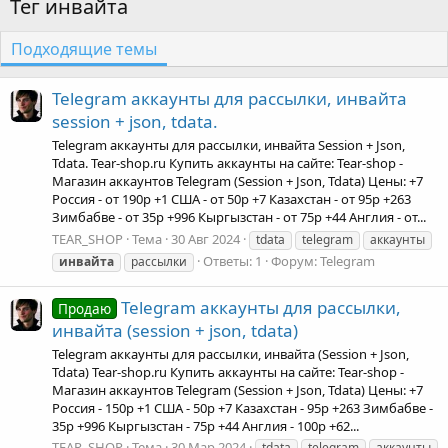
Тег инвайта
Подходящие темы
Telegram аккаунты для рассылки, инвайта
session + json, tdata.
Telegram аккаунты для рассылки, инвайта Session + Json,
Tdata. Tear-shop.ru Купить аккаунты на сайте: Tear-shop -
Магазин аккаунтов Telegram (Session + Json, Tdata) Цены: +7
Россия - от 190р +1 США - от 50р +7 Казахстан - от 95р +263
Зимбабве - от 35р +996 Кыргызстан - от 75р +44 Англия - от...
TEAR_SHOP
Тема
30 Авг 2024
tdata
telegram
аккаунты
Ответы: 1
Форум:
Telegram
инвайта
рассылки
Telegram аккаунты для рассылки,
Продаю
инвайта (session + json, tdata)
Telegram аккаунты для рассылки, инвайта (Session + Json,
Tdata) Tear-shop.ru Купить аккаунты на сайте: Tear-shop -
Магазин аккаунтов Telegram (Session + Json, Tdata) Цены: +7
Россия - 150р +1 США - 50р +7 Казахстан - 95р +263 Зимбабве -
35р +996 Кыргызстан - 75р +44 Англия - 100р +62...
TEAR_SHOP
Тема
30 Мар 2024
tdata
telegram
аккаунты