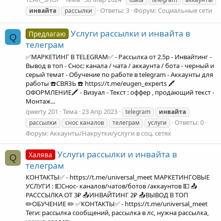
Ответы: 3
Форум:
Социальные сети
инвайта
рассылки
Услуги рассылки и инвайта в
Предлагаю
Q
телеграм
✅МАРКЕТИНГ В TELEGRAM✅ - Рассылка от 2.5р - Инвайтинг -
Вывод в топ - Снос: канала / чата / аккаунта / бота - черный и
серый темат - Обучение по работе в telegram - Аккаунты для
работы ☎️СВЯЗЬ ☎️ https://t.me/eugen_experts 🖍
ОФОРМЛЕНИЕ🖍 - Визуал - Текст : оффер , продающий текст -
Монтаж...
qwerty 201
Тема
23 Апр 2023
telegram
инвайта
Ответы: 0
рассылки
снос каналов
телеграм
услуги
Форум:
Аккаунты/Накрутки/услуги в соц. сетях
Услуги рассылки и инвайта в
Халява
Q
телеграм
КОНТАКТЫ✅ - https://t.me/universal_meet МАРКЕТИНГОВЫЕ
УСЛУГИ : 💵Снос- каналов/чатов/ботов /аккаунтов 💵 📤
РАСССЫЛКА ОТ 3₽ 📤ИНВАЙТИНГ 2₽ 📤ВЫВОД В ТОП
✏️ОБУЧЕНИЕ ✏️ ✅КОНТАКТЫ✅ - https://t.me/universal_meet
Теги: рассылка сообщений, рассылка в лс, нужна рассылка,