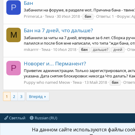
Бан
P
Забанили на форуме, в разделе wot. Причина бана - твинк
PrimeraLa
Тема
30 Июл 2018
Ответы: 1
Форум:
А
бан
Бан на 7 дней, что дальше?
M
Забанили за читы на 7 дней, впервые за 6 лет. Сборка руч
палился и после боя мне написали, что типа "жди бана, от
mikarrrr
Тема
10 Июл 2018
Отв
бан
дальше?
дней
Новорег и... Перманент?
P
Приветик администрации. Только зарегистрировался, акт
указана. Дата снятия блокировки: никогда Что делать? К
Puppy who named Meow
Тема
13 Май 2018
Ответ
бан
1
2
3
Вперёд
Светлый
Russian (RU)
На данном сайте используются файлы cooki