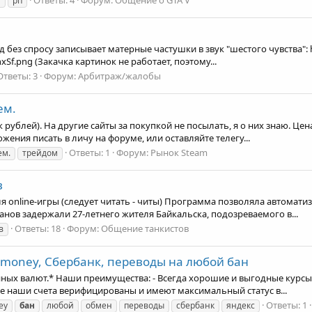
?
рп
 без спросу записывает матерные частушки в звук "шестого чувства": 
rnxSf.png (Закачка картинок не работает, поэтому...
Ответы: 3
Форум:
Арбитраж/жалобы
ем.
рублей). На другие сайты за покупкой не посылать, я о них знаю. Цена
ения писать в личу на форуме, или оставляйте телегу...
Ответы: 1
Форум:
Рынок Steam
ем.
трейдом
в
 online-игры (следует читать - читы) Программа позволяла автомати
ов задержали 27-летнего жителя Байкальска, подозреваемого в...
Ответы: 18
Форум:
Общение танкистов
в
ebmoney, Сбербанк, переводы на любой бан
ных валют.* Наши преимущества: - Всегда хорошие и выгодные курсы. 
 Все наши счета верифицированы и имеют максимальный статус в...
Ответы: 1
ey
бан
любой
обмен
переводы
сбербанк
яндекс