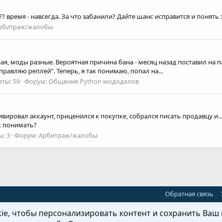
?? время - навсегда. За что забанили? Дайте шанс исправится и понять
рбитраж/жалобы
ная, моды разные. Вероятная причина бана - месяц назад поставил на п
правляю реплей". Теперь, я так понимаю, попал на...
еты: 59
Форум:
Общение Python мододелов
ивировал аккаунт, приценился к покупке, собрался писать продавцу и
ак понимать?
ы: 3
Форум:
Арбитраж/жалобы
Обратная связь
e, чтобы персонализировать контент и сохранить Ваш в