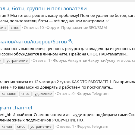
налы, боты, группы и пользователи
ram? Мы готовы решить вашу проблему! Полное удаление ботов, канал
налы, пользователи, боты — всё под нашим контролем. ✅...
Ответы: 10
Форум:
Продвижение SEO/SMM
бив
снос
налов/чатов/юзеров/ботов 🪓
жность выполнения, ценность ресурса для владельца и ценность снос
 сроки обсуждаются в личном чате. Прайс на СНОС ПАВ-тематики...
Ответы: 1
Форум:
Аккаунты/Накрутки/услуги в соц. с
я
устранение
ния заказа от 12 часов до 2 суток. КАК ЭТО РАБОТАЕТ? 1. Вы присылае
ваете, что вам можно доверять и работаем по пост-оплате...
Ответы: 0
Форум:
Telegram
каналов
снос
удаление
gram channel
ert_hh Инвайтинг Спам по чатам и лс - аудиторию подбираем сами Снос
обавление живых подписчиков ✅ОБУЧЕНИЕ ПО...
Ответы: 1
Форум:
Telegram
канал
снос
устранение