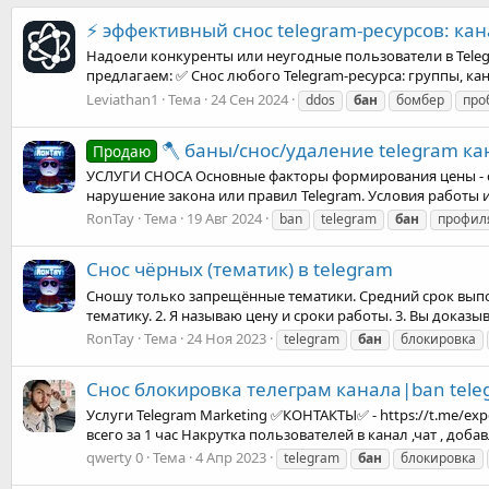
⚡️ эффективный снос telegram-ресурсов: ка
Надоели конкуренты или неугодные пользователи в Teleg
предлагаем: ✅ Снос любого Telegram-ресурса: группы, ка
Leviathan1
Тема
24 Сен 2024
ddos
бан
бомбер
про
🪓 баны/снос/удаление telegram ка
Продаю
УСЛУГИ СНОСА Основные факторы формирования цены - сло
нарушение закона или правил Telegram. Условия работы и
RonTay
Тема
19 Авг 2024
ban
telegram
бан
профил
Снос чёрных (тематик) в telegram
Сношу только запрещённые тематики. Средний срок выполне
тематику. 2. Я называю цену и сроки работы. 3. Вы доказы
RonTay
Тема
24 Ноя 2023
telegram
бан
блокировка
Снос блокировка телеграм канала|ban tele
Услуги Telegram Marketing ✅КОНТАКТЫ✅ - https://t.me/exp
всего за 1 час Накрутка пользователей в канал ,чат , д
qwerty 0
Тема
4 Апр 2023
telegram
бан
блокировка