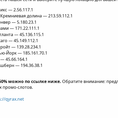
икс — 2.56.117.1
 Кремниевая долина — 213.59.112.1
нвер — 5.180.23.1
ами — 171.22.111.1
ланта — 45.136.115.1
каго — 45.149.112.1
ройт — 139.28.234.1
ью-Йорк — 185.161.70.1
 — 45.66.164.1
Ашберн — 194.36.38.1
50% можно по ссылке ниже.
Обратите внимание: предл
х промо-слотов.
://qyrax.net