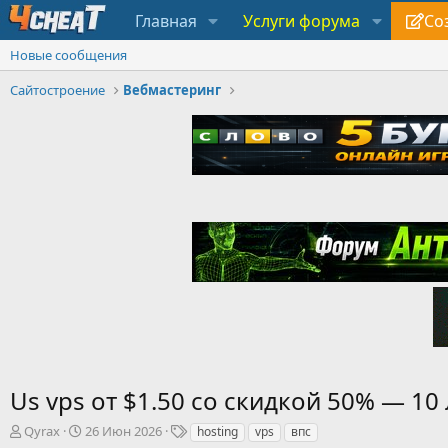
Главная
Услуги форума
Со
Новые сообщения
Сайтостроение
Вебмастеринг
Us vps от $1.50 со скидкой 50% — 10
А
Д
Т
Qyrax
26 Июн 2026
hosting
vps
впс
в
а
е