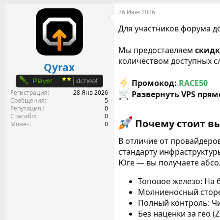
т
т
г
26 Июн 2026
о
а
и
р
н
Для участников форума д
т
а
е
ч
Мы предоставляем
скидк
м
а
количеством доступных сл
ы
л
Qyrax
а
Промокод:
RACE50
Регистрация
28 Янв 2026
Развернуть VPS прям
Сообщения
5
Репутация
0
Спасибо
0
Почему стоит вы
Монет
0
В отличие от провайдеров
стандарту инфраструктуры
Юге — вы получаете абс
Топовое железо: На б
Молниеносный сторей
Полный контроль: Чи
Без наценки за гео 