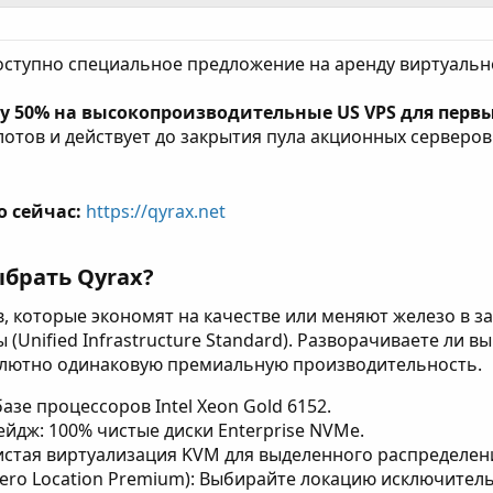
оступно специальное предложение на аренду виртуальн
у 50% на высокопроизводительные US VPS для первы
отов и действует до закрытия пула акционных серверов
о сейчас:
https://qyrax.net
брать Qyrax?​
, которые экономят на качестве или меняют железо в з
 (Unified Infrastructure Standard). Разворачиваете ли 
олютно одинаковую премиальную производительность.
азе процессоров Intel Xeon Gold 6152.
дж: 100% чистые диски Enterprise NVMe.
стая виртуализация KVM для выделенного распределени
(Zero Location Premium): Выбирайте локацию исключител