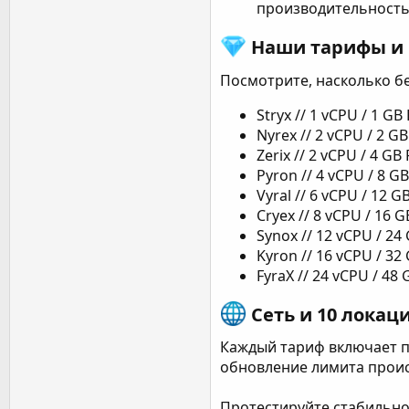
производительность 
Наши тарифы и ц
Посмотрите, насколько б
Stryx // 1 vCPU / 1 G
Nyrex // 2 vCPU / 2 G
Zerix // 2 vCPU / 4 G
Pyron // 4 vCPU / 8 G
Vyral // 6 vCPU / 12 
Cryex // 8 vCPU / 16 
Synox // 12 vCPU / 2
Kyron // 16 vCPU / 3
FyraX // 24 vCPU / 48
Сеть и 10 локац
Каждый тариф включает по
обновление лимита проис
Протестируйте стабильно