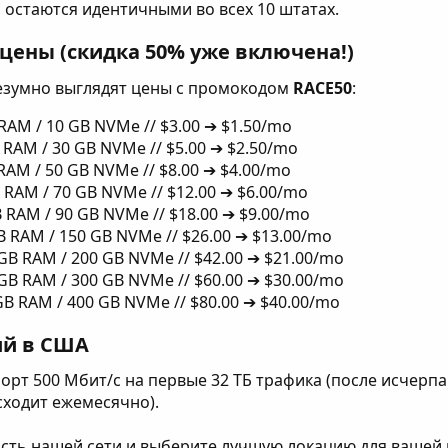
остаются идентичными во всех 10 штатах.
ены (скидка 50% уже включена!)​
езумно выглядят цены с промокодом
RACE50
:
B RAM / 10 GB NVMe // $3.00 ➔ $1.50/mo
B RAM / 30 GB NVMe // $5.00 ➔ $2.50/mo
B RAM / 50 GB NVMe // $8.00 ➔ $4.00/mo
B RAM / 70 GB NVMe // $12.00 ➔ $6.00/mo
GB RAM / 90 GB NVMe // $18.00 ➔ $9.00/mo
GB RAM / 150 GB NVMe // $26.00 ➔ $13.00/mo
4 GB RAM / 200 GB NVMe // $42.00 ➔ $21.00/mo
2 GB RAM / 300 GB NVMe // $60.00 ➔ $30.00/mo
 GB RAM / 400 GB NVMe // $80.00 ➔ $40.00/mo
ий в США​
рт 500 Мбит/с на первые 32 ТБ трафика (после исчерпа
ходит ежемесячно).
сть нашей сети и выберите лучшую локацию для вашей 