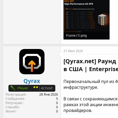
Frame (1).png
236.6 KB · Просмотры: 7
27 Июл 2026
[Qyrax.net] Раун
в США | Enterpri
Qyrax
Первоначальный пул из 4
инфраструктуре.
Регистрация
28 Янв 2026
В связи с сохраняющимся
Сообщения
5
Репутация
0
рамках этой акции инжен
Спасибо
0
провайдеров.
Монет
0