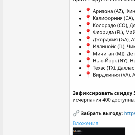
Аризона (AZ), Фин
Калифорния (CA),
Колорадо (CO), Де
Флорида (FL), Май
Джорджия (GA), Ат
Иллинойс (IL), Чи
Мичиган (MI), Дет
Нью-Йорк (NY), Н
Техас (TX), Даллас
Вирджиния (VA), 
Зафиксировать скидку 
исчерпания 400 доступны
Забрать выгоду:
https
Вложения