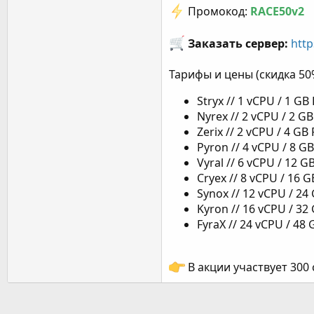
Промокод:
RACE50v2
Заказать сервер:
http
Тарифы и цены (скидка 5
Stryx // 1 vCPU / 1 G
Nyrex // 2 vCPU / 2 G
Zerix // 2 vCPU / 4 G
Pyron // 4 vCPU / 8 G
Vyral // 6 vCPU / 12 
Cryex // 8 vCPU / 16 
Synox // 12 vCPU / 2
Kyron // 16 vCPU / 3
FyraX // 24 vCPU / 48
В акции участвует 300