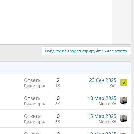
и
в
н
ы
й
г
о
Войдите или зарегистрируйтесь для ответа.
л
о
с
Ответы
2
23 Сен 2025
S
Просмотры
1K
Sim
Ответы
0
18 Мар 2025
Просмотры
3K
Mikhail KH
Ответы
0
15 Мар 2025
Просмотры
3K
Mikhail KH
Ответы
0
10 Мар 2025