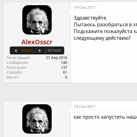
т
т
г
19 Сен 2017
о
а
и
р
н
Здравствуйте.
т
а
Пытаюсь разобраться в э
е
ч
Подскажите пожалуйста ка
м
а
следующему действию?
ы
л
AlexOsscr
а
Регистрация
21 Апр 2016
Сообщения
140
Репутация
137
Спасибо
61
Монет
0
19 Сен 2017
как просто запустить нашел