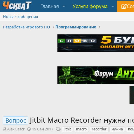
Главная
Услуги форума
Со
Новые сообщения
Разработка игрового ПО
Программирование
Jitbit Macro Recorder нужна 
Вопрос
А
Д
Т
AlexOsscr
19 Сен 2017
jitbit
macro
recorder
нужна
по
в
а
е