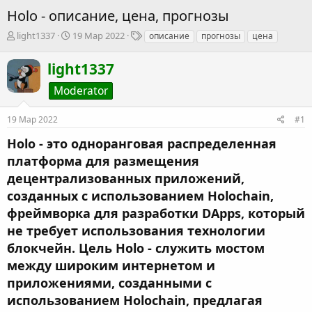
Holo - описание, цена, прогнозы
А
Д
Т
light1337
19 Мар 2022
описание
прогнозы
цена
в
а
е
т
т
г
light1337
о
а
и
р
н
Moderator
т
а
е
ч
19 Мар 2022
#1
м
а
ы
л
Holo - это одноранговая распределенная
а
платформа для размещения
децентрализованных приложений,
созданных с использованием Holochain,
фреймворка для разработки DApps, который
не требует использования технологии
блокчейн. Цель Holo - служить мостом
между широким интернетом и
приложениями, созданными с
использованием Holochain, предлагая